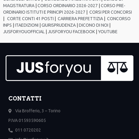
MAGISTRATURA
|
CORSO ORDINARIO 2026-2027
|
CORSO PRE-
ORDINARIO ISTITUTI E PRINCIPI 2026-2027
|
CORSI PER CONCORSI
|
CORTE CONTI 41 POSTI
|
CARRIERA PREFETTIZIA
|
CONCORSO
INPS
|
ITAEDIZIONI
|
GIURISPRUDENZA
|
DICONO DI NOI
|
JUSFORYOUOFFICIAL
|
JUSFORYOU FACEBOOK
|
YOUTUBE
CONTATTI
Via Brofferio, 3 – Torino
P.IVA 01593590605
011 0720202