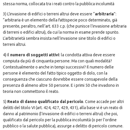
stessa norma, collocata tra i reati contro la pubblica incolumità
3) L’invasione di edifici o terreni altrui deve essere “
arbitraria
”:
“arbitraria è un elemento della fattispecie poco determinato, già
presente, peraltro, nell’art. 633 c.p. (che punisce l’invasione arbitraria
di terreni o edifici altrui), da cui la norma in esame prende spunto.
L’arbitrarietà sembra insista nell’invasione sine titolo di edifici o
terreni altrui.
4) Il
numero di soggetti attivi
: la condotta attiva deve essere
compiuta da più di cinquanta persone. Ma con quali modalità?
Contestualmente o anche in tempi successivi? Il numero delle
persone è elemento del fatto tipico oggetto di dolo, con la
conseguenza che ciascuno dovrebbe essere consapevole della
presenza di almeno altre 50 persone. E i primi 50 che invadono in
teoria non commettono il reato.
5)
Reato di danno qualificato dal pericolo
. Come accade per altri
delitti del titolo VI (art. 424, 427, 429, 431), alla base vi è un reato di
danno al patrimonio (l’invasione di edifici o terreni altrui) che poi,
qualificato dal pericolo per la pubblica incolumità (o per l’ordine
pubblico o la salute pubblica), assurge a delitto di pericolo comune.