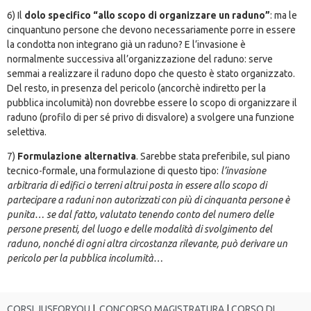
6) Il
dolo specifico “allo scopo di organizzare un raduno”
: ma le
cinquantuno persone che devono necessariamente porre in essere
la condotta non integrano già un raduno? E l’invasione è
normalmente successiva all’organizzazione del raduno: serve
semmai a realizzare il raduno dopo che questo è stato organizzato.
Del resto, in presenza del pericolo (ancorchè indiretto per la
pubblica incolumità) non dovrebbe essere lo scopo di organizzare il
raduno (profilo di per sé privo di disvalore) a svolgere una funzione
selettiva.
7)
Formulazione alternativa
. Sarebbe stata preferibile, sul piano
tecnico-formale, una formulazione di questo tipo:
l’invasione
arbitraria di edifici o terreni altrui posta in essere allo scopo di
partecipare a raduni non autorizzati con più di cinquanta persone è
punita… se dal fatto, valutato tenendo conto del numero delle
persone presenti, del luogo e delle modalità di svolgimento del
raduno, nonché di ogni altra circostanza rilevante, può derivare un
pericolo per la pubblica incolumità…
CORSI JUSFORYOU
|
CONCORSO MAGISTRATURA
|
CORSO DI