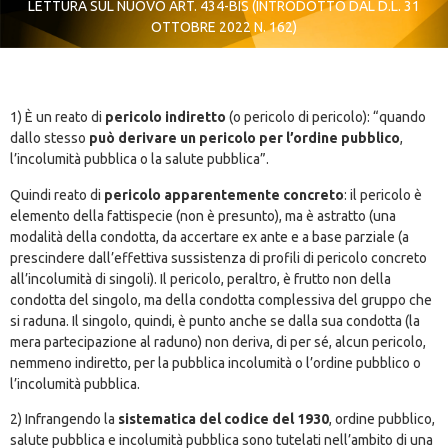
LETTURA SUL NUOVO ART. 434-BIS (INTRODOTTO DAL D.L. 31
OTTOBRE 2022 N. 162)
1) È un reato di
pericolo indiretto
(o pericolo di pericolo): “quando
dallo stesso
può derivare un pericolo per l’ordine pubblico
,
l’incolumità pubblica o la salute pubblica”.
Quindi reato di
pericolo apparentemente concreto
: il pericolo è
elemento della fattispecie (non è presunto), ma è astratto (una
modalità della condotta, da accertare ex ante e a base parziale (a
prescindere dall’effettiva sussistenza di profili di pericolo concreto
all’incolumità di singoli). Il pericolo, peraltro, è frutto non della
condotta del singolo, ma della condotta complessiva del gruppo che
si raduna. Il singolo, quindi, è punto anche se dalla sua condotta (la
mera partecipazione al raduno) non deriva, di per sé, alcun pericolo,
nemmeno indiretto, per la pubblica incolumità o l’ordine pubblico o
l’incolumità pubblica.
2) Infrangendo la
sistematica del codice del 1930
, ordine pubblico,
salute pubblica e incolumità pubblica sono tutelati nell’ambito di una