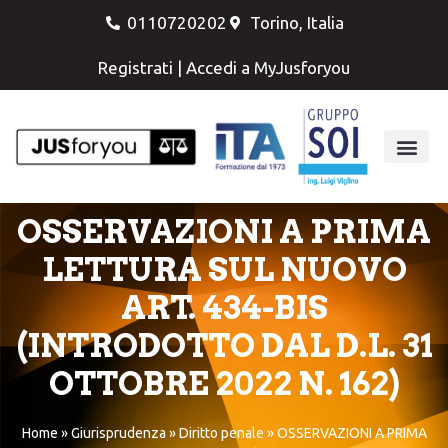
0110720202
Torino, Italia
Registrati
|
Accedi a MyJusforyou
OSSERVAZIONI A PRIMA
LETTURA SUL NUOVO
ART. 434-BIS
(INTRODOTTO DAL D.L. 31
OTTOBRE 2022 N. 162)
Home
»
Giurisprudenza
»
Diritto penale
»
OSSERVAZIONI A PRIMA