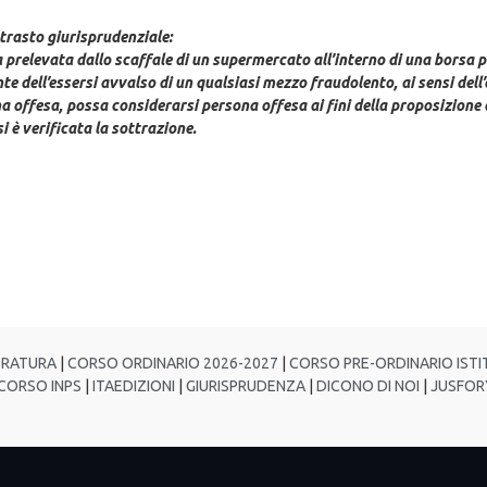
ntrasto giurisprudenziale:
va prelevata dallo scaffale di un supermercato all’interno di una borsa 
 dell’essersi avvalso di un qualsiasi mezzo fraudolento, ai sensi dell’a
na offesa, possa considerarsi persona offesa ai fini della proposizione 
i è verificata la sottrazione.
TRATURA
|
CORSO ORDINARIO 2026-2027
|
CORSO PRE-ORDINARIO ISTIT
ORSO INPS
|
ITAEDIZIONI
|
GIURISPRUDENZA
|
DICONO DI NOI
|
JUSFOR