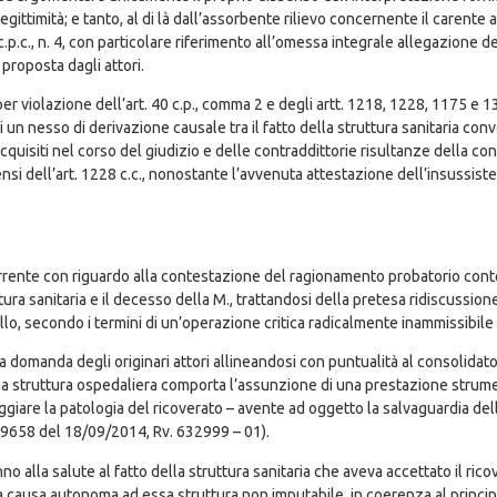
ittimità; e tanto, al di là dall’assorbente rilievo concernente il carente
 c.p.c., n. 4, con particolare riferimento all’omessa integrale allegazione de
proposta dagli attori.
violazione dell’art. 40 c.p., comma 2 e degli artt. 1218, 1228, 1175 e 1375 c
un nesso di derivazione causale tra il fatto della struttura sanitaria conv
uisiti nel corso del giudizio e delle contraddittorie risultanze della co
nsi dell’art. 1228 c.c., nonostante l’avvenuta attestazione dell’insussiste
orrente con riguardo alla contestazione del ragionamento probatorio con
uttura sanitaria e il decesso della M., trattandosi della pretesa ridiscussio
o, secondo i termini di un’operazione critica radicalmente inammissibile i
lla domanda degli originari attori allineandosi con puntualità al consolid
na struttura ospedaliera comporta l’assunzione di una prestazione strumen
iare la patologia del ricoverato – avente ad oggetto la salvaguardia dell
19658 del 18/09/2014, Rv. 632999 – 01).
no alla salute al fatto della struttura sanitaria che aveva accettato il ric
na causa autonoma ad essa struttura non imputabile, in coerenza al princip