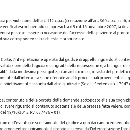
per violazione dell’art. 112 c.p.c. (in relazione all’art. 360 c.p.c., n. 4),
otte verificatesi nel periodo compreso tra il 9 e il 16 novembre 2007, là 
convenuta poste in essere in occasione dell’accesso della paziente al pront
atoria corrispondenza tra chiesto e pronunciato.
Corte, l’interpretazione operata dal giudice di appello, riguardo al con
a valutazione della logicità e congruità della motivazione e, a tal riguardo,
alità dalla medesima perseguite, in un ambito in cui, in vista del predetto c
samente dall’interpretazione riferibile ad atti processuali provenienti dal 
ione obiettivamente assunta dall’atto giudiziale (Sez. L, Sentenza n. 17947
one del contenuto e della portata delle domande sottoposte alla sua cogniz
so, avere riguardo al contenuto sostanziale della pretesa fatta valere, c
 del 19/10/2015, Rv. 637476 – 01).
e forme dell’eventuale scostamento del giudice a quo dai canoni ermeneutic
a ad argomentare unicamente il proprio dissenso dall’interpretazione fornit