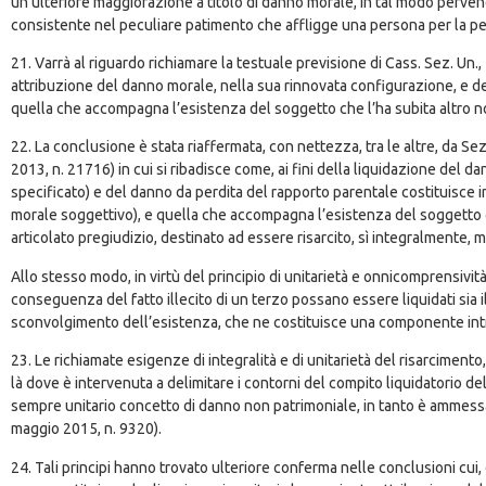
un’ulteriore maggiorazione a titolo di danno morale, in tal modo perven
consistente nel peculiare patimento che affligge una persona per la pe
21. Varrà al riguardo richiamare la testuale previsione di Cass. Sez. U
attribuzione del danno morale, nella sua rinnovata configurazione, e de
quella che accompagna l’esistenza del soggetto che l’ha subita altro 
22. La conclusione è stata riaffermata, con nettezza, tra le altre, da S
2013, n. 21716) in cui si ribadisce come, ai fini della liquidazione del 
specificato) e del danno da perdita del rapporto parentale costituisce i
morale soggettivo), e quella che accompagna l’esistenza del soggetto 
articolato pregiudizio, destinato ad essere risarcito, sì integralmente,
Allo stesso modo, in virtù del principio di unitarietà e onnicomprensiv
conseguenza del fatto illecito di un terzo possano essere liquidati sia 
sconvolgimento dell’esistenza, che ne costituisce una componente intr
23. Le richiamate esigenze di integralità e di unitarietà del risarcimen
là dove è intervenuta a delimitare i contorni del compito liquidatorio 
sempre unitario concetto di danno non patrimoniale, in tanto è ammessa,
maggio 2015, n. 9320).
24. Tali principi hanno trovato ulteriore conferma nelle conclusioni cui,