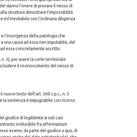
 del danno l’onere di provare il nesso di
alla struttura dimostrare l’impossibilità
ed inevitabile con l’ordinaria diligenza
a e l’insorgenza della patologia che
 a una causa ad essa non imputabile, del
e ad essa concretamente ascritto.
. 5), per avere la corte territoriale
escludere il riconoscimento del nesso di
 nuovo testo dell’art. 360 c.p.c., n. 5
uale la sentenza è impugnabile con ricorso
 giudice di legittimità ai soli casi
ntrasto irriducibile fra affermazioni
esso esame, da parte del giudice a quo, di
ilevanza anche del dato extratestuale), che