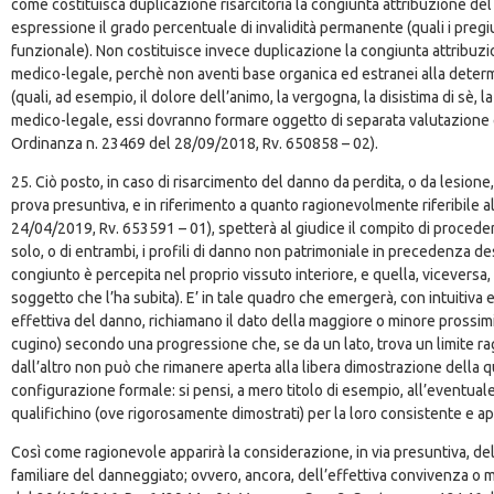
come costituisca duplicazione risarcitoria la congiunta attribuzione del
espressione il grado percentuale di invalidità permanente (quali i pregiu
funzionale). Non costituisce invece duplicazione la congiunta attribuz
medico-legale, perchè non aventi base organica ed estranei alla determ
(quali, ad esempio, il dolore dell’animo, la vergogna, la disistima di sè, 
medico-legale, essi dovranno formare oggetto di separata valutazione 
Ordinanza n. 23469 del 28/09/2018, Rv. 650858 – 02).
25. Ciò posto, in caso di risarcimento del danno da perdita, o da lesione,
prova presuntiva, e in riferimento a quanto ragionevolmente riferibile al
24/04/2019, Rv. 653591 – 01), spetterà al giudice il compito di procede
solo, o di entrambi, i profili di danno non patrimoniale in precedenza d
congiunto è percepita nel proprio vissuto interiore, e quella, viceversa, 
soggetto che l’ha subita). E’ in tale quadro che emergerà, con intuitiva ev
effettiva del danno, richiamano il dato della maggiore o minore prossimit
cugino) secondo una progressione che, se da un lato, trova un limite rag
dall’altro non può che rimanere aperta alla libera dimostrazione della q
configurazione formale: si pensi, a mero titolo di esempio, all’eventuale
qualifichino (ove rigorosamente dimostrati) per la loro consistente e a
Così come ragionevole apparirà la considerazione, in via presuntiva, dell
familiare del danneggiato; ovvero, ancora, dell’effettiva convivenza o m