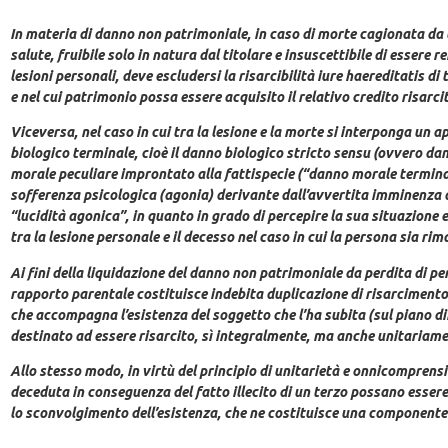
In materia di danno non patrimoniale, in caso di morte cagionata da un
salute, fruibile solo in natura dal titolare e insuscettibile di esser
lesioni personali, deve escludersi la risarcibilità iure haereditatis di
e nel cui patrimonio possa essere acquisito il relativo credito risarci
Viceversa, nel caso in cui tra la lesione e la morte si interponga un 
biologico terminale, cioè il danno biologico stricto sensu (ovvero da
morale peculiare improntato alla fattispecie (“danno morale terminale”
sofferenza psicologica (agonia) derivante dall’avvertita imminenza del
“lucidità agonica”, in quanto in grado di percepire la sua situazione e
tra la lesione personale e il decesso nel caso in cui la persona sia r
Ai fini della liquidazione del danno non patrimoniale da perdita di p
rapporto parentale costituisce indebita duplicazione di risarcimento,
che accompagna l’esistenza del soggetto che l’ha subita (sul piano d
destinato ad essere risarcito, sì integralmente, ma anche unitariame
Allo stesso modo, in virtù del principio di unitarietà e onnicompren
deceduta in conseguenza del fatto illecito di un terzo possano essere 
lo sconvolgimento dell’esistenza, che ne costituisce una componente