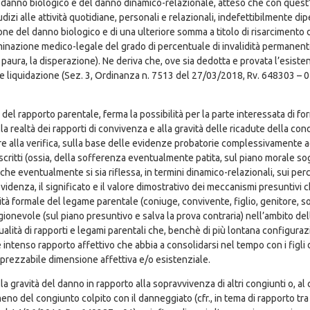
 danno biologico e del danno dinamico-relazionale, atteso che con quest’ul
dizi alle attività quotidiane, personali e relazionali, indefettibilmente di
ione del danno biologico e di una ulteriore somma a titolo di risarciment
inazione medico-legale del grado di percentuale di invalidità permanente
la paura, la disperazione). Ne deriva che, ove sia dedotta e provata l’esiste
e liquidazione (Sez. 3, Ordinanza n. 7513 del 27/03/2018, Rv. 648303 – 
 del rapporto parentale, ferma la possibilità per la parte interessata di for
la realtà dei rapporti di convivenza e alla gravità delle ricadute della con
re alla verifica, sulla base delle evidenze probatorie complessivamente a
escritti (ossia, della sofferenza eventualmente patita, sul piano morale so
che eventualmente si sia riflessa, in termini dinamico-relazionali, sui perco
idenza, il significato e il valore dimostrativo dei meccanismi presuntivi ch
à formale del legame parentale (coniuge, convivente, figlio, genitore, sor
ionevole (sul piano presuntivo e salva la prova contraria) nell’ambito dell
ualità di rapporti e legami parentali che, benchè di più lontana configura
 intenso rapporto affettivo che abbia a consolidarsi nel tempo con i figli 
pprezzabile dimensione affettiva e/o esistenziale.
a gravità del danno in rapporto alla sopravvivenza di altri congiunti o, al 
eno del congiunto colpito con il danneggiato (cfr., in tema di rapporto tr