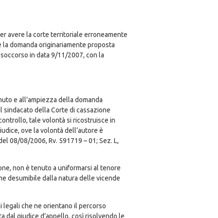
 per avere la corte territoriale erroneamente
dove la domanda originariamente proposta
o soccorso in data 9/11/2007, con la
tenuto e all’ampiezza della domanda
 il sindacato della Corte di cassazione
ontrollo, tale volontà si ricostruisce in
giudice, ove la volontà dell’autore è
 del 08/08/2006, Rv. 591719 – 01; Sez. L,
ione, non è tenuto a uniformarsi al tenore
ome desumibile dalla natura delle vicende
i legali che ne orientano il percorso
a dal giudice d’appello, così risolvendo le