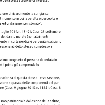
 della stessa lesione di interessi,
zione di risarcimento la congiunta
l momento in cui la perdita è percepita e
 ed unitariamente ristorato”.
8 luglio 2014, n. 15491; Cass. 23 settembre
ne del danno morale (non altrimenti
nto in cui la perdita è percepita (sul piano
 essenziali dello stesso complesso e
rossimo congiunto di persona deceduta in
hè il primo già comprende lo
risprudenza di questa stessa Terza Sezione,
razione separata delle componenti del pur
one (Cass. 9 giugno 2015, n. 11851; Cass. 8
o non patrimoniale da lesione della salute,