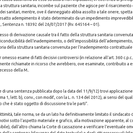
lla struttura sanitaria, incombe sul paziente che agisce per il risarcimento
dei sanitari, mentre, ove il danneggiato abbia assolto a tale onere, spetta 
esatto adempimento è stato determinato da un impedimento imprevedibile 
 3, Sentenza n. 18392 del 26/07/2017 (Rv. 645164 – 01).
so di derivazione causale tra il fatto della struttura sanitaria convenut
iconducibilità dell’inadempimento, o dell’impossibilità dell’adempimento,
itoria della struttura sanitaria convenuta per l’inadempimento contrattual
esso esame di fatti decisivi controversi (in relazione all’art. 360 c.p.c., n
mente richiamate in ricorso che avrebbero, ove esaminate, contribuito a 
decesso della M..
 di una sentenza pubblicata dopo la data del 11/9/12) trovi applicazione il
ma 1, lett. b), conv., con modif., con la L. n. 134 del 2012), ai sensi del q
 che è stato oggetto di discussione tra le parti”.
mità, tale norma, se da un lato ha definitivamente limitato il sindacato del
tivi sotto l’aspetto materiale e grafico, alla motivazione apparente, al co
bile), dall’altro chiama la Corte di cassazione a verificare l’eventuale om
sto della sentenza (rilevanza del dato testuale) o dagli atti processuali (r