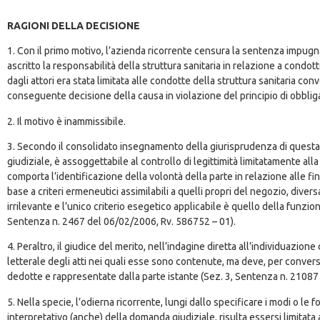
RAGIONI DELLA DECISIONE
1. Con il primo motivo, l’azienda ricorrente censura la sentenza impugnata 
ascritto la responsabilità della struttura sanitaria in relazione a cond
dagli attori era stata limitata alle condotte della struttura sanitaria 
conseguente decisione della causa in violazione del principio di obblig
2. Il motivo è inammissibile.
3. Secondo il consolidato insegnamento della giurisprudenza di questa 
giudiziale, è assoggettabile al controllo di legittimità limitatamente all
comporta l’identificazione della volontà della parte in relazione alle fin
base a criteri ermeneutici assimilabili a quelli propri del negozio, diver
irrilevante e l’unico criterio esegetico applicabile è quello della funz
Sentenza n. 2467 del 06/02/2006, Rv. 586752 – 01).
4. Peraltro, il giudice del merito, nell’indagine diretta all’individuazi
letterale degli atti nei quali esse sono contenute, ma deve, per conver
dedotte e rappresentate dalla parte istante (Sez. 3, Sentenza n. 21087
5. Nella specie, l’odierna ricorrente, lungi dallo specificare i modi o l
interpretativo (anche) della domanda giudiziale, risulta essersi limitat