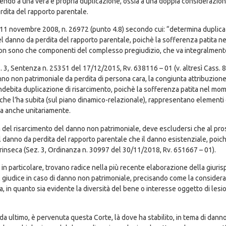
endo a una vera e propria duplicazione, ossia a una doppia considerazione
rdita del rapporto parentale.
n., 11 novembre 2008, n. 26972 (punto 4.8) secondo cui: “determina duplica
l danno da perdita del rapporto parentale, poichè la sofferenza patita ne
non sono che componenti del complesso pregiudizio, che va integralmente
ez. 3, Sentenza n. 25351 del 17/12/2015, Rv. 638116 – 01 (v. altresì Cass. 
danno non patrimoniale da perdita di persona cara, la congiunta attribuzio
ndebita duplicazione di risarcimento, poichè la sofferenza patita nel mome
che l’ha subita (sul piano dinamico-relazionale), rappresentano elementi
 ma anche unitariamente.
ità del risarcimento del danno non patrimoniale, deve escludersi che al p
il danno da perdita del rapporto parentale che il danno esistenziale, poic
inseca (Sez. 3, Ordinanza n. 30997 del 30/11/2018, Rv. 651667 – 01).
to, in particolare, trovano radice nella più recente elaborazione della giu
del giudice in caso di danno non patrimoniale, precisando come la conside
 in quanto sia evidente la diversità del bene o interesse oggetto di lesi
 da ultimo, è pervenuta questa Corte, là dove ha stabilito, in tema di dann