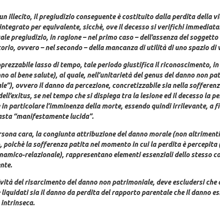
 illecito, il pregiudizio conseguente è costituito dalla perdita della v
e reintegrato per equivalente, sicchè, ove il decesso si verifichi immed
 tale pregiudizio, in ragione – nel primo caso – dell’assenza del soggetto 
torio, ovvero – nel secondo – della mancanza di utilità di uno spazio di 
apprezzabile lasso di tempo, tale periodo giustifica il riconoscimento, i
nno al bene salute), al quale, nell’unitarietà del genus del danno non 
), ovvero il danno da percezione, concretizzabile sia nella sofferenza 
l’exitus, se nel tempo che si dispiega tra la lesione ed il decesso la pe
 in particolare l’imminenza della morte, essendo quindi irrilevante, a fin
imasta “manifestamente lucida”.
ersona cara, la congiunta attribuzione del danno morale (non altrimenti
 poichè la sofferenza patita nel momento in cui la perdita è percepita 
inamico-relazionale), rappresentano elementi essenziali dello stesso c
nte.
sività del risarcimento del danno non patrimoniale, deve escludersi che
liquidati sia il danno da perdita del rapporto parentale che il danno e
 intrinseca.