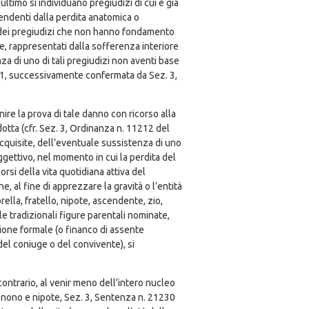
timo si individuano pregiudizi di cui è già
pendenti dalla perdita anatomica o
o dei pregiudizi che non hanno fondamento
, rappresentati dalla sofferenza interiore
nza di uno di tali pregiudizi non aventi base
01, successivamente confermata da Sez. 3,
nire la prova di tale danno con ricorso alla
dotta (cfr. Sez. 3, Ordinanza n. 11212 del
cquisite, dell’eventuale sussistenza di uno
ggettivo, nel momento in cui la perdita del
rsi della vita quotidiana attiva del
e, al fine di apprezzare la gravità o l’entità
ella, fratello, nipote, ascendente, zio,
e tradizionali figure parentali nominate,
zione formale (o financo di assente
del coniuge o del convivente), si
contrario, al venir meno dell’intero nucleo
a nono e nipote, Sez. 3, Sentenza n. 21230