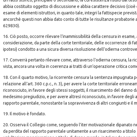
abbia costituito oggetto di discussione e abbia carattere decisivo (ci
esame di elementi istruttori, in quanto tale, integri la fattispecie prev
ancorchè questi non abbia dato conto di tutte le risultanze probatorie a
629830).
16. Ciò posto, occorre rilevare l’inammissibilità della censura in esame,
considerazione, da parte della corte territoriale, delle occorrenze di fa
ipotesi) condotto a una sicura diversa risoluzione dell’odierna controve
17. Converrà pertanto rilevare come, attraverso l’odierna censura, la ric
vista, ancora una volta in coerenza ai tratti di un’operazione critica co
18. Con il quarto motivo, la ricorrente censura la sentenza impugnata per
relazione all’art. 360 c.p.c., n. 3), per avere la corte territoriale erro
riconosciuto, in favore degli stessi soggetti, il risarcimento del danno d
medesimo pregiudizio, e per avere altresì riconosciuto, in favore degli a
rapporto parentale, nonostante la sopravvivenza di altri congiunti e il 
19. Il motivo è fondato.
20. Osserva il Collegio come, seguendo l’iter motivazionale dipanato nell
da perdita del rapporto parentale unitamente a un risarcimento a titol