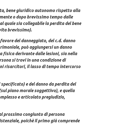
ita, bene giuridico autonomo rispetto alla
iatamente o dopo brevissimo tempo dalle
al quale sia collegabile la perdita del bene
vita brevissimo).
n favore del danneggiato, del c.d. danno
patrimoniale, può aggiungersi un danno
fisica derivante dalle lesioni, sia nella
rsona si trovi in una condizione di
i risarcitori, il lasso di tempo intercorso
 specificato) e del danno da perdita del
(sul piano morale soggettivo), e quella
omplesso e articolato pregiudizio,
 al prossimo congiunto di persona
sistenziale, poichè il primo già comprende