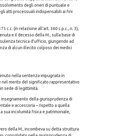
 assolvimento degli oneri di puntuale e
gli atti processuali indispensabili ai fini
.c. (in relazione all’art. 360 c.p.c., n. 3),
enuta e il decesso della M., sulla base di
nsulenza tecnica d’ufficio, giungendo ad
nza di alcun illecito colposo dei medici
tenuto nella sentenza impugnata in
ne nel merito del significato rappresentativo
n sede di legittimità.
ato insegnamento della giurisprudenza di
tale e accessoria – rispetto a quella
a sua incolumità fisica e patrimoniale,
overo della M., incombeva su detta struttura
io, consolidato nella giurisprudenza di