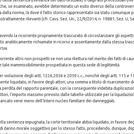
oè che, se esaminato, avrebbe determinato un esito diverso della controve
ista dalla norma, là dove il fatto storico rappresentato sia stato comunque 
strattamente rilevanti (cfr. Cass. Sez. Un., 22/9/2014, n. 19881; Sez. U,
 avendo la ricorrente propriamente trascurato di circostanziare gli aspetti
tto analiticamente richiamate in ricorso e asseritamente dalla stessa trasc
rsia.
orrente altro non prospetti se non una rilettura nel merito dei fatti di ca
me tale inammissibilmente prospettata in questa sede di legittimità.
 violazione degli artt. 1226,2056 e 2059 c.c., nonchè degli artt. 115 e 116 
neamente liquidato, in favore degli attori, una somma a titolo di risarcimen
a perdita del rapporto parentale, con la conseguente indebita duplicazione d
ttori, l’importo massimo previsto dalle tabelle utilizzate per la liquidazi
mancato venir meno dell’intero nucleo familiare dei danneggiati.
a sentenza impugnata, la corte territoriale abbia liquidato, in favore degl
o di danno morale soggettivo per lo stesso fatto, procedendo, dunque, dop