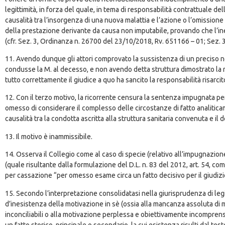
legittimità, in forza del quale, in tema di responsabilità contrattuale de
causalità tra l’insorgenza di una nuova malattia e l’azione o l’omissione 
della prestazione derivante da causa non imputabile, provando che l’in
(cfr. Sez. 3, Ordinanza n. 26700 del 23/10/2018, Rv. 651166 – 01; Sez.
11. Avendo dunque gli attori comprovato la sussistenza di un preciso nes
condusse la M. al decesso, e non avendo detta struttura dimostrato la r
tutto correttamente il giudice a quo ha sancito la responsabilità risarc
12. Con il terzo motivo, la ricorrente censura la sentenza impugnata per om
omesso di considerare il complesso delle circostanze di fatto analitica
causalità tra la condotta ascritta alla struttura sanitaria convenuta e il 
13. Il motivo è inammissibile.
14. Osserva il Collegio come al caso di specie (relativo all’impugnazione
(quale risultante dalla formulazione del D.L. n. 83 del 2012, art. 54, com
per cassazione “per omesso esame circa un fatto decisivo per il giudizio
15. Secondo l’interpretazione consolidatasi nella giurisprudenza di legitti
d’inesistenza della motivazione in sè (ossia alla mancanza assoluta di mo
inconciliabili o alla motivazione perplessa e obiettivamente incomprensi
un fatto storico, principale o secondario, la cui esistenza risulti dal te