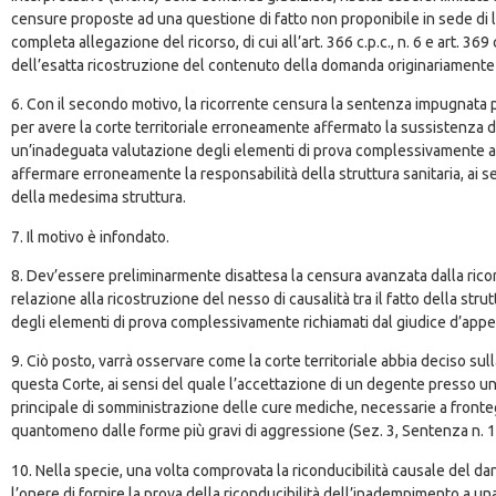
censure proposte ad una questione di fatto non proponibile in sede di leg
completa allegazione del ricorso, di cui all’art. 366 c.p.c., n. 6 e art. 369
dell’esatta ricostruzione del contenuto della domanda originariamente 
6. Con il secondo motivo, la ricorrente censura la sentenza impugnata per 
per avere la corte territoriale erroneamente affermato la sussistenza di 
un’inadeguata valutazione degli elementi di prova complessivamente acq
affermare erroneamente la responsabilità della struttura sanitaria, ai se
della medesima struttura.
7. Il motivo è infondato.
8. Dev’essere preliminarmente disattesa la censura avanzata dalla ric
relazione alla ricostruzione del nesso di causalità tra il fatto della str
degli elementi di prova complessivamente richiamati dal giudice d’appell
9. Ciò posto, varrà osservare come la corte territoriale abbia deciso su
questa Corte, ai sensi del quale l’accettazione di un degente presso u
principale di somministrazione delle cure mediche, necessarie a frontegg
quantomeno dalle forme più gravi di aggressione (Sez. 3, Sentenza n. 
10. Nella specie, una volta comprovata la riconducibilità causale del dan
l’onere di fornire la prova della riconducibilità dell’inadempimento a u