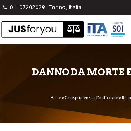
0110720202
Torino, Italia
DANNO DA MORTE E
Home
»
Giurisprudenza
»
Diritto civile
»
Respo