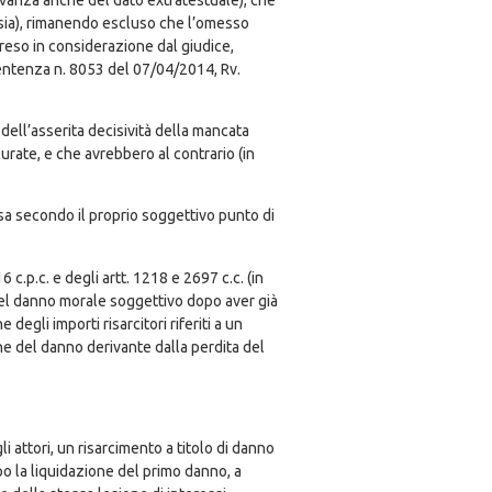
rsia), rimanendo escluso che l’omesso
preso in considerazione dal giudice,
 Sentenza n. 8053 del 07/04/2014, Rv.
 dell’asserita decisività della mancata
urate, e che avrebbero al contrario (in
usa secondo il proprio soggettivo punto di
c.p.c. e degli artt. 1218 e 2697 c.c. (in
to del danno morale soggettivo dopo aver già
egli importi risarcitori riferiti a un
one del danno derivante dalla perdita del
i attori, un risarcimento a titolo di danno
o la liquidazione del primo danno, a