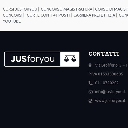
CORSI JUSFORYOU
|
CONCORSO MAGISTRATURA
|
CORSO DI MAGIS
CONCORSI
|
CORTE CONTI 41 POSTI
|
CARRIERA PREFETTIZIA
|
CONC
YOUTUBE
CONTATTI
Via Brofferio, 3 – 
P.IVA 01593590605
011 0720202
info@jusforyou.it
www.jusforyou.it