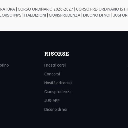
TRATURA
|
CORSO ORDINARIO 2026-2027
|
CORSO PRE-ORDINARIO ISTIT
ORSO INPS
|
ITAEDIZIONI
|
GIURISPRUDENZA
|
DICONO DI NOI
|
JUSFOR
RISORSE
Torino
I nostri corsi
Concorsi
Novità editoriali
Giurisprudenza
JUS-APP
Dicono di noi