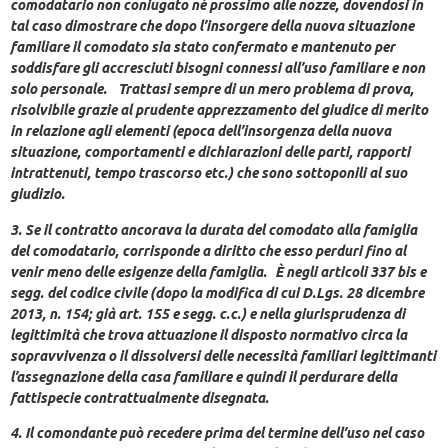
comodatario non coniugato né prossimo alle nozze, dovendosi in
tal caso dimostrare che dopo l’insorgere della nuova situazione
familiare il comodato sia stato confermato e mantenuto per
soddisfare gli accresciuti bisogni connessi all’uso familiare e non
solo personale. Trattasi sempre di un mero problema di prova,
risolvibile grazie al prudente apprezzamento del giudice di merito
in relazione agli elementi (epoca dell’insorgenza della nuova
situazione, comportamenti e dichiarazioni delle parti, rapporti
intrattenuti, tempo trascorso etc.) che sono sottoponili al suo
giudizio.
3. Se il contratto ancorava la durata del comodato alla famiglia
del comodatario, corrisponde a diritto che esso perduri fino al
venir meno delle esigenze della famiglia. È negli articoli 337 bis e
segg. del codice civile (dopo la modifica di cui D.Lgs. 28 dicembre
2013, n. 154; già art. 155 e segg. c.c.) e nella giurisprudenza di
legittimità che trova attuazione il disposto normativo circa la
sopravvivenza o il dissolversi delle necessità familiari legittimanti
l’assegnazione della casa familiare e quindi il perdurare della
fattispecie contrattualmente disegnata.
4. Il comondante può recedere prima del termine dell’uso nel caso