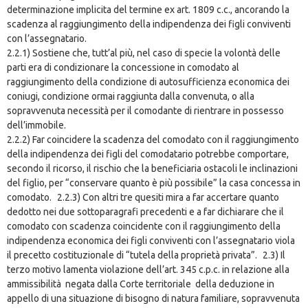
determinazione implicita del termine ex art. 1809 c.c., ancorando la
scadenza al raggiungimento della indipendenza dei figli conviventi
con l’assegnatario.
2.2.1) Sostiene che, tutt’al più, nel caso di specie la volontà delle
parti era di condizionare la concessione in comodato al
raggiungimento della condizione di autosufficienza economica dei
coniugi, condizione ormai raggiunta dalla convenuta, o alla
sopravvenuta necessità per il comodante di rientrare in possesso
dell’immobile.
2.2.2) Far coincidere la scadenza del comodato con il raggiungimento
della indipendenza dei figli del comodatario potrebbe comportare,
secondo il ricorso, il rischio che la beneficiaria ostacoli le inclinazioni
del figlio, per “conservare quanto è più possibile” la casa concessa in
comodato. 2.2.3) Con altri tre quesiti mira a far accertare quanto
dedotto nei due sottoparagrafi precedenti e a far dichiarare che il
comodato con scadenza coincidente con il raggiungimento della
indipendenza economica dei figli conviventi con l’assegnatario viola
il precetto costituzionale di “tutela della proprietà privata”. 2.3) Il
terzo motivo lamenta violazione dell’art. 345 c.p.c. in relazione alla
ammissibilità negata dalla Corte territoriale della deduzione in
appello di una situazione di bisogno di natura familiare, sopravvenuta