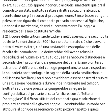
ex art. 1809 c.c.. Ciò appare incongruo ai giudici rimettenti qualora il
comodato sia stato pattuito in attesa di altra soluzione abitativa,
eventualmente già in corso di predisposizione. E incertezze vengono
palesate con riguardo al comodato precario concesso al figlio che,
unendosi in matrimonio, destini successivamente l’alloggio a
residenza della neo costituita famiglia.
3.2) Il cuore della critica risiede tuttavia nell’osservazione secondo la
quale le Sezioni Unite del 2004 hanno determinato ciò che avevano
detto di voler evitare, cioè una sostanziale espropriazione delle
facoltà del comodante. Ciò deriverebbe dall’aver escluso la
recedibilità ad nutum ex art. 1810 c.c., senza neppure distinguere a
seconda che il proprietario sia genitore del beneficiario o un terzo
estraneo. A differenza del coniuge proprietario, tenuto a rispettare
la solidarietà post coniugale in ragione della tutela costituzionale
dell’istituto familiare, i terzi non dovrebbero essere costretti a subire
una situazione “destinata a durare indefinitamente nel tempo”.
Inoltre la soluzione prescelta giungerebbe a negare la
configurabilità del precario di casa familiare, con l’effetto di
“scoraggiare” il diffuso istituto del comodato quale soluzione ai
problemi abitativi delle giovani coppie. E costituirebbe un modo per
attribuire al coniuge assegnatario diritti poziori rispetto a quelli