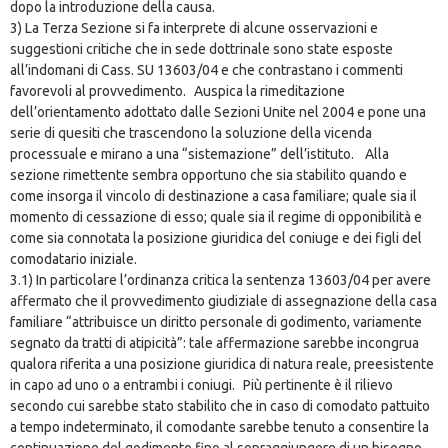
dopo la introduzione della causa.
3) La Terza Sezione si fa interprete di alcune osservazioni e
suggestioni critiche che in sede dottrinale sono state esposte
all’indomani di Cass. SU 13603/04 e che contrastano i commenti
favorevoli al provvedimento. Auspica la rimeditazione
dell’orientamento adottato dalle Sezioni Unite nel 2004 e pone una
serie di quesiti che trascendono la soluzione della vicenda
processuale e mirano a una “sistemazione” dell’istituto. Alla
sezione rimettente sembra opportuno che sia stabilito quando e
come insorga il vincolo di destinazione a casa familiare; quale sia il
momento di cessazione di esso; quale sia il regime di opponibilità e
come sia connotata la posizione giuridica del coniuge e dei figli del
comodatario iniziale.
3.1) In particolare l’ordinanza critica la sentenza 13603/04 per avere
affermato che il provvedimento giudiziale di assegnazione della casa
familiare “attribuisce un diritto personale di godimento, variamente
segnato da tratti di atipicità”: tale affermazione sarebbe incongrua
qualora riferita a una posizione giuridica di natura reale, preesistente
in capo ad uno o a entrambi i coniugi. Più pertinente è il rilievo
secondo cui sarebbe stato stabilito che in caso di comodato pattuito
a tempo indeterminato, il comodante sarebbe tenuto a consentire la
continuazione del godimento fino al sopraggiungere di un bisogno