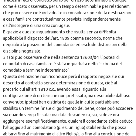
come è stato osservato, per un tempo determinabile per relationem,
che può essere cioè individuato in considerazione della destinazione
a casa familiare contrattualmente prevista, indipendentemente
dall’insorgere di una crisi coniugale.
È grazie a questo inquadramento che risulta senza difficoltà
applicabile il disposto dell’art. 1809 comma secondo, norma che
riequilibra la posizione del comodante ed esclude distorsioni della
disciplina negoziale.
5.1) Si può osservare che nella sentenza 13603/04, l’ipotesi di
comodato di casa familiare è stata inquadrata nello “schema del
comodato a termine indeterminato”.
Questa definizione non riconduce però il rapporto negoziale qui
descritto al contratto senza determinazione di durata, cioè al
precario cui all’art. 1810 c.c., avendo essa riguardo alla
configurazione di un termine non prefissato, ma desumibile dall’uso
convenuto; ipotesi ben distinta da quella in cui le parti abbiano
stabilito un termine finale di godimento del bene, come può accadere
sia quando venga fissata una data di scadenza, sia, si deve ora
aggiungere esemplificativamente, qualora il comodante abbia ceduto
l’alloggio ad un comodatario (p. es. un figlio) stabilendo che possa
abitarvi fino al matrimonio di altro figlio/a, o fino alla conclusione dei