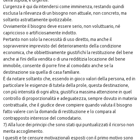
L’urgenza è qui da intendersi come imminenza, restando quindi
esclusa la rilevanza di un bisogno non attuale, non concreto, ma
soltanto astrattamente ipotizzabile.
Ovviamente il bisogno deve essere serio, non voluttuario, né
capriccioso o artificiosamente indotto.
Pertanto non solo la necessità di uso diretto, ma anche il
sopravvenire imprevisto del deterioramento della condizione
economica, che obbiettivamente giustifichi la restituzione del bene
anche ai fini della vendita o di una redditizia locazione del bene
immobile, consente di porre fine al comodato anche se la
destinazione sia quella di casa familiare.
È da notare soltanto che, essendo in gioco valori della persona, ed in
particolare le esigenze di tutela della prole, questa destinazione,
con più intensità di ogni altra, giustifica massima attenzione in quel
controllo di proporzionalità e adeguatezza, sempre dovuto in materia
contrattuale, che il giudice deve compiere quando valuta il bisogno
fatto valere con la domanda di restituzione e lo compara al
contrapposto interesse del comodatario.
7) Alla luce dei principi che sono stati qui puntualizzati il ricorso non
merita accoglimento.
I quesiti e te censure motivazionali esposti con il primo motivo sono