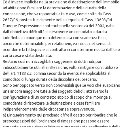
Ed è invece implicita nella previsione di destinazione dell’immobile
ad abitazione familiare la determinazione della durata della
concessione, che va rapportata a tale uso, come colto da Cass.
2627/06, postasi lucidamente nella sequela di Cass. 13603/04.
Dunque l’espressione contenuta nella sentenza del 2004, nata
dall’obbiettiva difficoltà di descrivere un comodato a durata
indefinita e comunque non determinata con scadenza fissa,
ancorché determinabile per relationem, va intesa nel senso di
ricondurre la fattispecie al contratto in cui il termine risulta dall’uso
cui la cosa è stata destinata.
Restano così non accoglibili i suggerimenti dottrinali, pur
indiscutibilmente utili alla riflessione, volti a mitigare con l’utilizzo
dell’art. 1183 c.c. comma secondo la eventuale applicabilità al
comodato di lunga durata della disciplina del precario.
Sono per opposto verso non condivisibili quelle voci che auspicano
una ancora maggiore tutela dei soggetti deboli, attraverso la
configurazione di un contratto atipico di scopo che imponga al
comodante di rispettare la destinazione a casa familiare
indipendentemente dalle circostanze sopravvenute.
6) L’inquadramento qui precisato offre il destro per ribadire che le
preoccupazioni dell’ordinanza di rimessione possono essere
superate con una attenta lettura e una prudente applicazione della