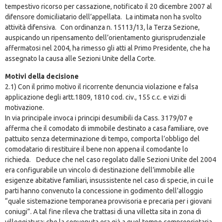
tempestivo ricorso per cassazione, notificato il 20 dicembre 2007 al
difensore domiciliatario dell’appellata. La intimata non ha svolto
attività difensiva. Con ordinanza n. 15113/13, la Terza Sezione,
auspicando un ripensamento dell’orientamento giurisprudenziale
affermatosi nel 2004, ha rimesso gli atti al Primo Presidente, che ha
assegnato la causa alle Sezioni Unite della Corte.
Motivi della decisione
2.1) Con il primo motivo il ricorrente denuncia violazione e falsa
applicazione degli artt.1809, 1810 cod. civ., 155 c.c. e vizi di
motivazione.
In via principale invoca i principi desumibili da Cass. 3179/07 e
afferma che il comodato di immobile destinato a casa familiare, ove
pattuito senza determinazione di tempo, comporta l’obbligo del
comodatario di restituire il bene non appena il comodante lo
richieda. Deduce che nel caso regolato dalle Sezioni Unite del 2004
era configurabile un vincolo di destinazione dell’immobile alle
esigenze abitative familiari, insussistente nel caso di specie, in cui le
parti hanno convenuto la concessione in godimento dell’alloggio
“quale sistemazione temporanea provvisoria e precaria per i giovani
coniugi”. A tal fine rileva che trattasi di una villetta sita in zona di
villeggiatura; che la convenuta era già a quel tempo comproprietaria