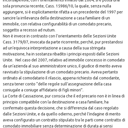
sola pronuncia recente, Cass. 15986/10, la quale, senza nulla
aggiungere, si è esplicitamente rifatta a un precedente del 1997 per
sancire la irrilevanza della destinazione a casa familiare di un
immobile, con relativa configurabilità di un comodato precario,
soggetto a recesso ad nutum.
Non è invece in contrasto con l’orientamento delle Sezioni Unite
Cass. 3179/07, invocata da parte ricorrente, perché, pur prestandosi
ad un’equivoca interpretazione a causa della sua stringata
motivazione, ha in sostanza ribadito i principi esposti dalle Sezioni
Unite. Nel caso del 2007, relativo ad immobile concesso in comodato
da un’azienda al suo amministratore unico, il giudice di merito aveva
ravvisato la stipulazione di un comodato precario. Aveva pertanto
ordinato al comodatario il rilascio, appena richiesto dal comodante,
senza tener conto “delle regole sull’assegnazione della casa
coniugale a coniuge affidatario di figli minori”.
La Corte di Cassazione, pur conscia che il ed precario non è in linea di
principio compatibile con la destinazione a casa familiare, ha
confermato questa decisione, che si differenzia dal caso regolato
dalle Sezioni Unite, e da quello odierno, perché l’indagine di merito
aveva configurato un contratto stipulato tra le parti come contratto di
comodato immobiliare senza determinazione di durata ai sensi