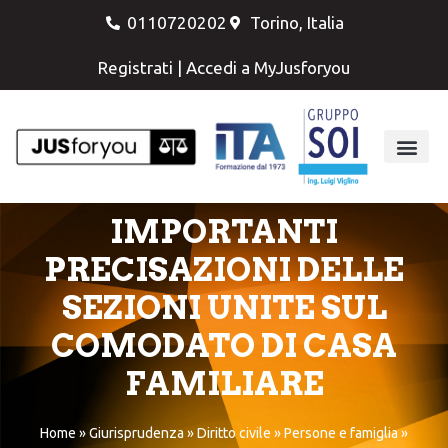
0110720202
Torino, Italia
Registrati
|
Accedi a MyJusforyou
IMPORTANTI
PRECISAZIONI DELLE
SEZIONI UNITE SUL
COMODATO DI CASA
FAMILIARE
Home
»
Giurisprudenza
»
Diritto civile
»
Persone e famiglia
»