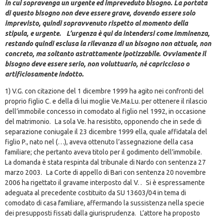
in cui sopravenga un urgente ed impreveduto bisogno. La portata
di questo bisogno non deve essere grave, dovendo essere solo
imprevisto, quindi sopravvenuto rispetto al momento della
stipula, e urgente. L’urgenza è qui da intendersi come imminenza,
restando quindi esclusa la rilevanza di un bisogno non attuale, non
concreto, ma soltanto astrattamente ipotizzabile. Ovviamente il
bisogno deve essere serio, non voluttuario, né capriccioso o
artificiosamente indotto.
1) V.G. con citazione del 1 dicembre 1999 ha agito nei confronti del
proprio figlio C. e della di lui moglie Ve.Ma.Lu. per ottenere il rilascio
dell’immobile concesso in comodato al figlio nel 1992, in occasione
del matrimonio. La sola Ve. ha resistito, opponendo che in sede di
separazione coniugale il 23 dicembre 1999 ella, quale affidatala del
figlio P., nato nel (…), aveva ottenuto l’assegnazione della casa
familiare; che pertanto aveva titolo per il godimento dell’immobile.
La domanda è stata respinta dal tribunale di Nardo con sentenza 27
marzo 2003. La Corte di appello di Bari con sentenza 20 novembre
2006 ha rigettato il gravame interposto dal V. . Si è espressamente
adeguata al precedente costituito da SU 13603/04 in tema di
comodato di casa familiare, affermando la sussistenza nella specie
dei presupposti fissati dalla giurisprudenza. L’attore ha proposto