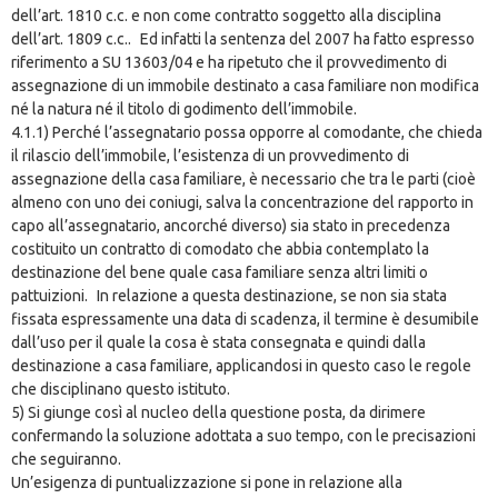
dell’art. 1810 c.c. e non come contratto soggetto alla disciplina
dell’art. 1809 c.c.. Ed infatti la sentenza del 2007 ha fatto espresso
riferimento a SU 13603/04 e ha ripetuto che il provvedimento di
assegnazione di un immobile destinato a casa familiare non modifica
né la natura né il titolo di godimento dell’immobile.
4.1.1) Perché l’assegnatario possa opporre al comodante, che chieda
il rilascio dell’immobile, l’esistenza di un provvedimento di
assegnazione della casa familiare, è necessario che tra le parti (cioè
almeno con uno dei coniugi, salva la concentrazione del rapporto in
capo all’assegnatario, ancorché diverso) sia stato in precedenza
costituito un contratto di comodato che abbia contemplato la
destinazione del bene quale casa familiare senza altri limiti o
pattuizioni. In relazione a questa destinazione, se non sia stata
fissata espressamente una data di scadenza, il termine è desumibile
dall’uso per il quale la cosa è stata consegnata e quindi dalla
destinazione a casa familiare, applicandosi in questo caso le regole
che disciplinano questo istituto.
5) Si giunge così al nucleo della questione posta, da dirimere
confermando la soluzione adottata a suo tempo, con le precisazioni
che seguiranno.
Un’esigenza di puntualizzazione si pone in relazione alla