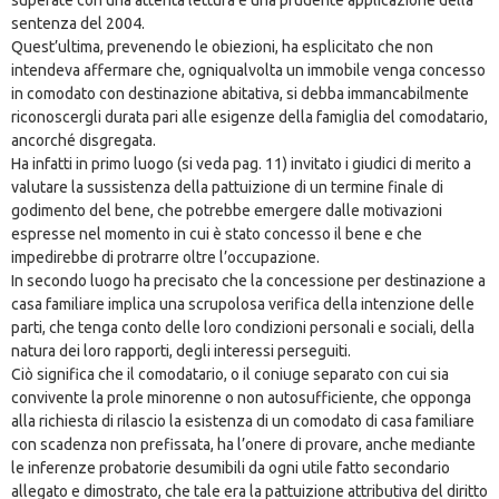
sentenza del 2004.
Quest’ultima, prevenendo le obiezioni, ha esplicitato che non
intendeva affermare che, ogniqualvolta un immobile venga concesso
in comodato con destinazione abitativa, si debba immancabilmente
riconoscergli durata pari alle esigenze della famiglia del comodatario,
ancorché disgregata.
Ha infatti in primo luogo (si veda pag. 11) invitato i giudici di merito a
valutare la sussistenza della pattuizione di un termine finale di
godimento del bene, che potrebbe emergere dalle motivazioni
espresse nel momento in cui è stato concesso il bene e che
impedirebbe di protrarre oltre l’occupazione.
In secondo luogo ha precisato che la concessione per destinazione a
casa familiare implica una scrupolosa verifica della intenzione delle
parti, che tenga conto delle loro condizioni personali e sociali, della
natura dei loro rapporti, degli interessi perseguiti.
Ciò significa che il comodatario, o il coniuge separato con cui sia
convivente la prole minorenne o non autosufficiente, che opponga
alla richiesta di rilascio la esistenza di un comodato di casa familiare
con scadenza non prefissata, ha l’onere di provare, anche mediante
le inferenze probatorie desumibili da ogni utile fatto secondario
allegato e dimostrato, che tale era la pattuizione attributiva del diritto