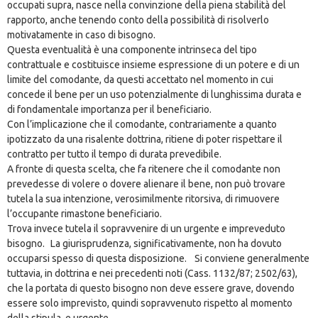
occupati supra, nasce nella convinzione della piena stabilità del
rapporto, anche tenendo conto della possibilità di risolverlo
motivatamente in caso di bisogno.
Questa eventualità è una componente intrinseca del tipo
contrattuale e costituisce insieme espressione di un potere e di un
limite del comodante, da questi accettato nel momento in cui
concede il bene per un uso potenzialmente di lunghissima durata e
di fondamentale importanza per il beneficiario.
Con l’implicazione che il comodante, contrariamente a quanto
ipotizzato da una risalente dottrina, ritiene di poter rispettare il
contratto per tutto il tempo di durata prevedibile.
A fronte di questa scelta, che fa ritenere che il comodante non
prevedesse di volere o dovere alienare il bene, non può trovare
tutela la sua intenzione, verosimilmente ritorsiva, di rimuovere
l’occupante rimastone beneficiario.
Trova invece tutela il sopravvenire di un urgente e impreveduto
bisogno. La giurisprudenza, significativamente, non ha dovuto
occuparsi spesso di questa disposizione. Si conviene generalmente
tuttavia, in dottrina e nei precedenti noti (Cass. 1132/87; 2502/63),
che la portata di questo bisogno non deve essere grave, dovendo
essere solo imprevisto, quindi sopravvenuto rispetto al momento
della stipula, e urgente.