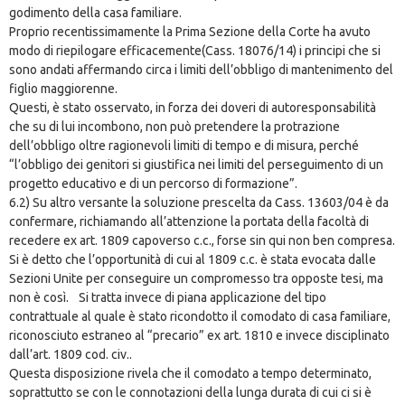
godimento della casa familiare.
Proprio recentissimamente la Prima Sezione della Corte ha avuto
modo di riepilogare efficacemente(Cass. 18076/14) i principi che si
sono andati affermando circa i limiti dell’obbligo di mantenimento del
figlio maggiorenne.
Questi, è stato osservato, in forza dei doveri di autoresponsabilità
che su di lui incombono, non può pretendere la protrazione
dell’obbligo oltre ragionevoli limiti di tempo e di misura, perché
“l’obbligo dei genitori si giustifica nei limiti del perseguimento di un
progetto educativo e di un percorso di formazione”.
6.2) Su altro versante la soluzione prescelta da Cass. 13603/04 è da
confermare, richiamando all’attenzione la portata della facoltà di
recedere ex art. 1809 capoverso c.c., forse sin qui non ben compresa.
Si è detto che l’opportunità di cui al 1809 c.c. è stata evocata dalle
Sezioni Unite per conseguire un compromesso tra opposte tesi, ma
non è così. Si tratta invece di piana applicazione del tipo
contrattuale al quale è stato ricondotto il comodato di casa familiare,
riconosciuto estraneo al “precario” ex art. 1810 e invece disciplinato
dall’art. 1809 cod. civ..
Questa disposizione rivela che il comodato a tempo determinato,
soprattutto se con le connotazioni della lunga durata di cui ci si è