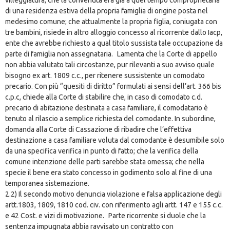
di una residenza estiva della propria famiglia di origine posta nel
medesimo comune; che attualmente la propria figlia, coniugata con
tre bambini, risiede in altro alloggio concesso al ricorrente dallo Iacp,
ente che avrebbe richiesto a qual titolo sussista tale occupazione da
parte di famiglia non assegnataria. Lamenta che la Corte di appello
non abbia valutato tali circostanze, pur rilevanti a suo avviso quale
bisogno ex art. 1809 c.c., per ritenere sussistente un comodato
precario. Con più “quesiti di diritto” formulati ai sensi dell’art. 366 bis
c.p.c, chiede alla Corte di stabilire che, in caso di comodato c.d.
precario di abitazione destinata a casa familiare, il comodatario è
tenuto al rilascio a semplice richiesta del comodante. In subordine,
domanda alla Corte di Cassazione di ribadire che l’effettiva
destinazione a casa familiare voluta dal comodante è desumibile solo
da una specifica verifica in punto di fatto; che la verifica della
comune intenzione delle parti sarebbe stata omessa; che nella
specie il bene era stato concesso in godimento solo al fine di una
temporanea sistemazione.
2.2) Il secondo motivo denuncia violazione e falsa applicazione degli
artt.1803, 1809, 1810 cod. civ. con riferimento agli artt. 147 e 155 c.c.
e 42 Cost. e vizi di motivazione. Parte ricorrente si duole che la
sentenza impugnata abbia ravvisato un contratto con