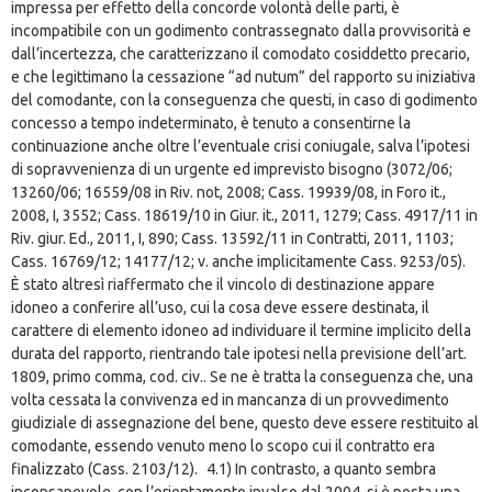
impressa per effetto della concorde volontà delle parti, è
incompatibile con un godimento contrassegnato dalla provvisorità e
dall’incertezza, che caratterizzano il comodato cosiddetto precario,
e che legittimano la cessazione “ad nutum” del rapporto su iniziativa
del comodante, con la conseguenza che questi, in caso di godimento
concesso a tempo indeterminato, è tenuto a consentirne la
continuazione anche oltre l’eventuale crisi coniugale, salva l’ipotesi
di sopravvenienza di un urgente ed imprevisto bisogno (3072/06;
13260/06; 16559/08 in Riv. not, 2008; Cass. 19939/08, in Foro it.,
2008, I, 3552; Cass. 18619/10 in Giur. it., 2011, 1279; Cass. 4917/11 in
Riv. giur. Ed., 2011, I, 890; Cass. 13592/11 in Contratti, 2011, 1103;
Cass. 16769/12; 14177/12; v. anche implicitamente Cass. 9253/05).
È stato altresì riaffermato che il vincolo di destinazione appare
idoneo a conferire all’uso, cui la cosa deve essere destinata, il
carattere di elemento idoneo ad individuare il termine implicito della
durata del rapporto, rientrando tale ipotesi nella previsione dell’art.
1809, primo comma, cod. civ.. Se ne è tratta la conseguenza che, una
volta cessata la convivenza ed in mancanza di un provvedimento
giudiziale di assegnazione del bene, questo deve essere restituito al
comodante, essendo venuto meno lo scopo cui il contratto era
finalizzato (Cass. 2103/12). 4.1) In contrasto, a quanto sembra
inconsapevole, con l’orientamento invalso dal 2004, si è posta una