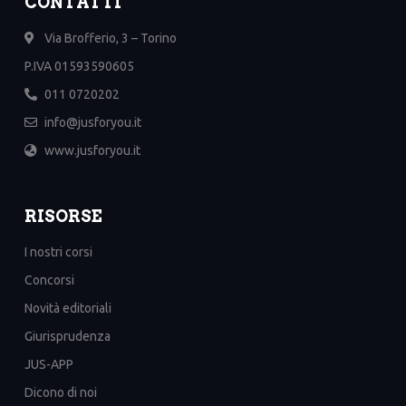
CONTATTI
Via Brofferio, 3 – Torino
P.IVA 01593590605
011 0720202
info@jusforyou.it
www.jusforyou.it
RISORSE
I nostri corsi
Concorsi
Novità editoriali
Giurisprudenza
JUS-APP
Dicono di noi