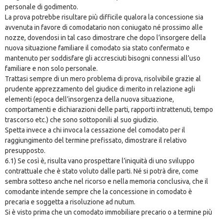
personale di godimento.
La prova potrebbe risultare più difficile qualora la concessione sia
avvenuta in favore di comodatario non coniugato né prossimo alle
nozze, dovendosi in tal caso dimostrare che dopo l’insorgere della
nuova situazione familiare il comodato sia stato confermato e
mantenuto per soddisfare gli accresciuti bisogni connessi all’uso
familiare e non solo personale.
Trattasi sempre di un mero problema di prova, risolvibile grazie al
prudente apprezzamento del giudice di merito in relazione agli
elementi (epoca dell’insorgenza della nuova situazione,
comportamenti e dichiarazioni delle parti, rapporti intrattenuti, tempo
trascorso etc.) che sono sottoponili al suo giudizio.
Spetta invece a chi invoca la cessazione del comodato per il
raggiungimento del termine prefissato, dimostrare il relativo
presupposto.
6.1) Se così è, risulta vano prospettare l’iniquità di uno sviluppo
contrattuale che è stato voluto dalle parti. Né si potrà dire, come
sembra sotteso anche nel ricorso e nella memoria conclusiva, che il
comodante intende sempre che la concessione in comodato è
precaria e soggetta a risoluzione ad nutum.
Si è visto prima che un comodato immobiliare precario o a termine più