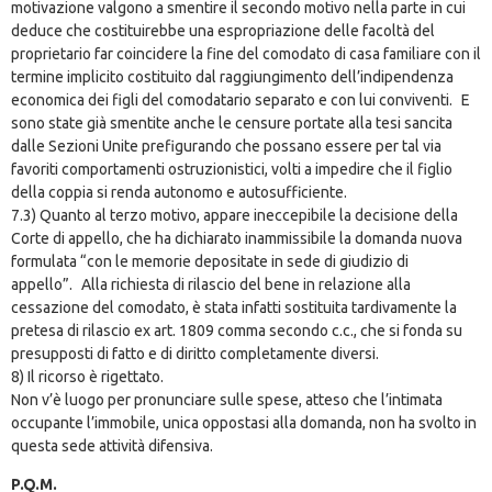
motivazione valgono a smentire il secondo motivo nella parte in cui
deduce che costituirebbe una espropriazione delle facoltà del
proprietario far coincidere la fine del comodato di casa familiare con il
termine implicito costituito dal raggiungimento dell’indipendenza
economica dei figli del comodatario separato e con lui conviventi. E
sono state già smentite anche le censure portate alla tesi sancita
dalle Sezioni Unite prefigurando che possano essere per tal via
favoriti comportamenti ostruzionistici, volti a impedire che il figlio
della coppia si renda autonomo e autosufficiente.
7.3) Quanto al terzo motivo, appare ineccepibile la decisione della
Corte di appello, che ha dichiarato inammissibile la domanda nuova
formulata “con le memorie depositate in sede di giudizio di
appello”. Alla richiesta di rilascio del bene in relazione alla
cessazione del comodato, è stata infatti sostituita tardivamente la
pretesa di rilascio ex art. 1809 comma secondo c.c., che si fonda su
presupposti di fatto e di diritto completamente diversi.
8) Il ricorso è rigettato.
Non v’è luogo per pronunciare sulle spese, atteso che l’intimata
occupante l’immobile, unica oppostasi alla domanda, non ha svolto in
questa sede attività difensiva.
P.Q.M.