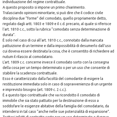
individuazione del regime contrattuale.
A questo proposito si impone un primo chiarimento.
Tralasciando opinioni minoritarie, si può dire che il codice civile
disciplina due “forme” del comodato, quello propriamente detto,
regolato dagli artt. 1803 e 1809 e il c.d. precario, al quale si riferisce
l’art. 1810 c.c., sotto la rubrica “comodato senza determinazione di
durata”.
È solo nel caso di cui all’art. 1810 c.c., connotato dalla mancata
pattuizione di un termine e dalla impossibilità di desumerlo dall’uso
cui doveva essere destinata la cosa, che è consentito di richiedere ad
nutum il rilascio al comodatario.
L’art. 1809 c.c. concerne invece il comodato sorto con la consegna
della cosa per un tempo determinato o per un uso che consente di
stabilire la scadenza contrattuale.
Esso è caratterizzato dalla facoltà del comodante di esigere la
restituzione immediata solo in caso di sopravvenienza di un urgente
e imprevisto bisogno (art. 1809 c. 2 c.c.).
È a questo tipo contrattuale che va ricondotto il comodato di
immobile che sia stato pattuito per la destinazione di esso a
soddisfare le esigenze abitative della famiglia del comodatario, da
intendersi in tal caso “anche nelle sue potenzialità di espansione”.
Trattasi infatti di contratto sorto per un uso determinato e dunque,