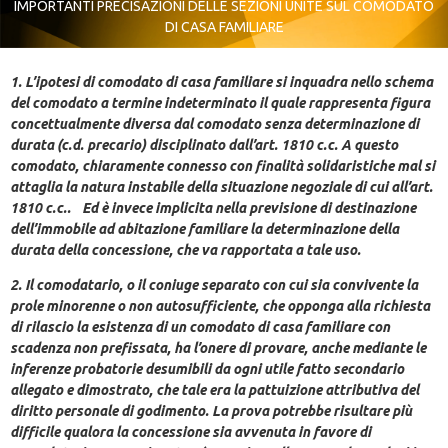
IMPORTANTI PRECISAZIONI DELLE SEZIONI UNITE SUL COMODATO
DI CASA FAMILIARE
1. L’ipotesi di comodato di casa familiare si inquadra nello schema
del comodato a termine indeterminato il quale rappresenta figura
concettualmente diversa dal comodato senza determinazione di
durata (c.d. precario) disciplinato dall’art. 1810 c.c. A questo
comodato, chiaramente connesso con finalità solidaristiche mal si
attaglia la natura instabile della situazione negoziale di cui all’art.
1810 c.c.. Ed è invece implicita nella previsione di destinazione
dell’immobile ad abitazione familiare la determinazione della
durata della concessione, che va rapportata a tale uso.
2. Il comodatario, o il coniuge separato con cui sia convivente la
prole minorenne o non autosufficiente, che opponga alla richiesta
di rilascio la esistenza di un comodato di casa familiare con
scadenza non prefissata, ha l’onere di provare, anche mediante le
inferenze probatorie desumibili da ogni utile fatto secondario
allegato e dimostrato, che tale era la pattuizione attributiva del
diritto personale di godimento. La prova potrebbe risultare più
difficile qualora la concessione sia avvenuta in favore di