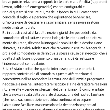
breve può, in relazione ai rapporti tra le parti e alle finalità (rapporti di
lavoro, solidarietà emergenziale) essere configurabile.
Non di questo si discute qui, ma della ipotesi in cui il comodante
concede al figlio, o a persona che egli intende beneficiare,
un’abitazione da destinare a casa familiare, senza porre in alcun
modo limiti temporali.
Ed in questi casi, al di là delle nozioni giuridiche possedute dal
comodante, di cui tuttavia vanno indagate le intenzioni obbietti va
mente risultanti, rilevano la innegabile stabilità della destinazione
abitativa, la finalità solidaristica che fa venire in risalto i bisogni della
prole del comodatario, in definitiva la stessa causa del negozio, che è
quella di attribuire il godimento di un bene, cioè di realizzare
l’interesse del comodatario.
6.1.1) È stato scritto che questo interesse permea e orienta il
rapporto contrattuale di comodato. Questa affermazione si
concretizza nell’assecondare la attuazione dell’iniziale programma
negoziale e non nell’interpretare l’istituto al fine di facilitare reazioni
ritorsive alle vicende esistenziali del beneficiario. È comprensibile
che la novità recata dalla parziale dissoluzione del nucleo familiare
(che nella sua composizione residua continua ad occupare
l’abitazione familiare, mantenendone la destinazione) porti ad
interrogarsi sulla ragionevolezza del permanere della destinazione,