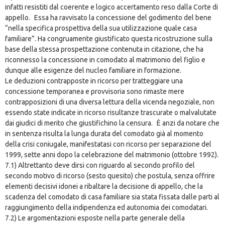
infatti resistiti dal coerente e logico accertamento reso dalla Corte di
appello. Essa ha ravvisato la concessione del godimento del bene
“nella specifica prospettiva della sua utilizzazione quale casa
familiare”. Ha congruamente giustificato questa ricostruzione sulla
base della stessa prospettazione contenuta in citazione, che ha
riconnesso la concessione in comodato al matrimonio del figlio e
dunque alle esigenze del nucleo familiare in formazione.
Le deduzioni contrapposte in ricorso per tratteggiare una
concessione temporanea e provvisoria sono rimaste mere
contrapposizioni di una diversa lettura della vicenda negoziale, non
essendo state indicate in ricorso risultanze trascurate o malvalutate
dai giudici di merito che giustifichino la censura. È anzi da notare che
in sentenza risulta la lunga durata del comodato già al momento
della crisi coniugale, manifestatasi con ricorso per separazione del
1999, sette anni dopo la celebrazione del matrimonio (ottobre 1992).
7.1) Altrettanto deve dirsi con riguardo al secondo profilo del
secondo motivo di ricorso (sesto quesito) che postula, senza offrire
elementi decisivi idonei a ribaltare la decisione di appello, che la
scadenza del comodato di casa familiare sia stata fissata dalle parti al
raggiungimento della indipendenza ed autonomia dei comodatari.
7.2) Le argomentazioni esposte nella parte generale della