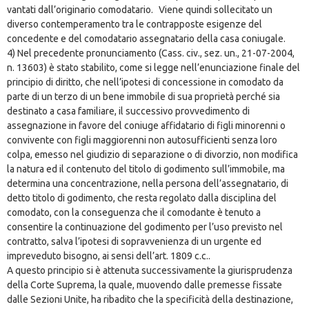
vantati dall’originario comodatario. Viene quindi sollecitato un
diverso contemperamento tra le contrapposte esigenze del
concedente e del comodatario assegnatario della casa coniugale.
4) Nel precedente pronunciamento (Cass. civ., sez. un., 21-07-2004,
n. 13603) è stato stabilito, come si legge nell’enunciazione finale del
principio di diritto, che nell’ipotesi di concessione in comodato da
parte di un terzo di un bene immobile di sua proprietà perché sia
destinato a casa familiare, il successivo provvedimento di
assegnazione in favore del coniuge affidatario di figli minorenni o
convivente con figli maggiorenni non autosufficienti senza loro
colpa, emesso nel giudizio di separazione o di divorzio, non modifica
la natura ed il contenuto del titolo di godimento sull’immobile, ma
determina una concentrazione, nella persona dell’assegnatario, di
detto titolo di godimento, che resta regolato dalla disciplina del
comodato, con la conseguenza che il comodante è tenuto a
consentire la continuazione del godimento per l’uso previsto nel
contratto, salva l’ipotesi di sopravvenienza di un urgente ed
impreveduto bisogno, ai sensi dell’art. 1809 c.c..
A questo principio si è attenuta successivamente la giurisprudenza
della Corte Suprema, la quale, muovendo dalle premesse fissate
dalle Sezioni Unite, ha ribadito che la specificità della destinazione,