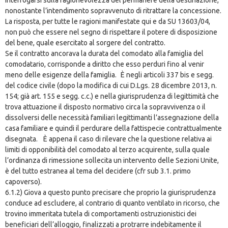
nonostante l’intendimento sopravvenuto di ritrattare la concessione.
La risposta, per tutte le ragioni manifestate qui e da SU 13603/04,
non può che essere nel segno di rispettare il potere di disposizione
del bene, quale esercitato al sorgere del contratto.
Se il contratto ancorava la durata del comodato alla famiglia del
comodatario, corrisponde a diritto che esso perduri fino al venir
meno delle esigenze della famiglia. È negli articoli 337 bis e segg.
del codice civile (dopo la modifica di cui D.Lgs. 28 dicembre 2013, n.
154; già art. 155 e segg. c.c.) e nella giurisprudenza di legittimità che
trova attuazione il disposto normativo circa la sopravvivenza o il
dissolversi delle necessità familiari legittimanti l’assegnazione della
casa familiare e quindi il perdurare della fattispecie contrattualmente
disegnata. È appena il caso di rilevare che la questione relativa ai
limiti di opponibilità del comodato al terzo acquirente, sulla quale
l’ordinanza di rimessione sollecita un intervento delle Sezioni Unite,
è del tutto estranea al tema del decidere (cfr sub 3.1. primo
capoverso).
6.1.2) Giova a questo punto precisare che proprio la giurisprudenza
conduce ad escludere, al contrario di quanto ventilato in ricorso, che
trovino immeritata tutela di comportamenti ostruzionistici dei
beneficiari dell’alloggio, finalizzati a protrarre indebitamente il