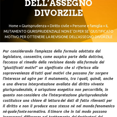
DELL’ASSEGNO
DIVORZILE
Home
»
Giurisprudenza
»
Diritto civile
»
Persone e famiglia
»
IL
MUTAMENTO GIURISPRUDENZIALE NON E’ DI PER SE’ GIUSTIFICATO
MOTIVO PER OTTENERE LA REVISIONE DELL’ASSEGNO DIVORZILE
Pur considerando l’ampiezza della formula adottata dal
legislatore, consentire, come auspica parte della dottrina,
l’accesso al rimedio della revisione dando alla formula dei
“giustificati motivi” un significato che si riferisca alla
sopravvenienza di tutti quei motivi che possano far sorgere
l’interesse ad agire per il mutamento, tra i quali, quindi, anche
a una diversa interpretazione avallata dal diritto vivente
giurisprudenziale, è un’opzione esegetica non percorribile, in
quanto non considera che l’interpretazione giurisprudenziale
costituisce una chiave di lettura dei dati di fatto rilevanti per
il diritto e non li produce essa stessa né nel mondo fenomenico
né quale fonte normativa. Il timore che in tal modo possono
ingenerarsi differenze nel trattamento dei destinatari dei