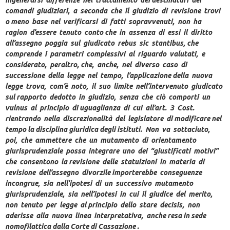
comandi giudiziari, a seconda che il giudizio di revisione trovi
o meno base nel verificarsi di fatti sopravvenuti, non ha
ragion d’essere tenuto conto che in assenza di essi il diritto
all’assegno poggia sul giudicato rebus sic stantibus, che
comprende i parametri complessivi al riguardo valutati, e
considerato, peraltro, che, anche, nel diverso caso di
successione della legge nel tempo, l’applicazione della nuova
legge trova, com’è noto, il suo limite nell’intervenuto giudicato
sul rapporto dedotto in giudizio, senza che ciò comporti un
vulnus al principio di uguaglianza di cui all’art. 3 Cost.
rientrando nella discrezionalità del legislatore di modificare nel
tempo la disciplina giuridica degli istituti. Non va sottaciuto,
poi, che ammettere che un mutamento di orientamento
giurisprudenziale possa integrare uno dei “giustificati motivi”
che consentono la revisione delle statuizioni in materia di
revisione dell’assegno divorzile importerebbe conseguenze
incongrue, sia nell’ipotesi di un successivo mutamento
giurisprudenziale, sia nell’ipotesi in cui il giudice del merito,
non tenuto per legge al principio dello stare decisis, non
aderisse alla nuova linea interpretativa, anche resa in sede
nomofilattica dalla Corte di Cassazione .