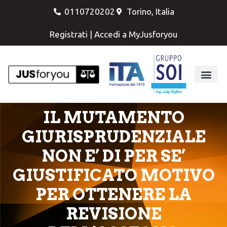
0110720202
Torino, Italia
Registrati
|
Accedi a MyJusforyou
IL MUTAMENTO
GIURISPRUDENZIALE
NON E’ DI PER SE’
GIUSTIFICATO MOTIVO
PER OTTENERE LA
REVISIONE