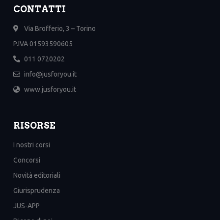
CONTATTI
Via Brofferio, 3 – Torino
P.IVA 01593590605
011 0720202
info@jusforyou.it
www.jusforyou.it
RISORSE
I nostri corsi
Concorsi
Novità editoriali
Giurisprudenza
JUS-APP