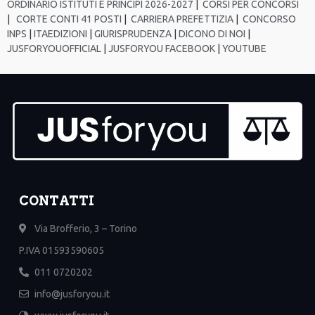
ORDINARIO ISTITUTI E PRINCIPI 2026-2027
|
CORSI PER CONCORSI
|
CORTE CONTI 41 POSTI
|
CARRIERA PREFETTIZIA
|
CONCORSO
INPS
|
ITAEDIZIONI
|
GIURISPRUDENZA
|
DICONO DI NOI
|
JUSFORYOUOFFICIAL
|
JUSFORYOU FACEBOOK
|
YOUTUBE
CONTATTI
Via Brofferio, 3 – Torino
P.IVA 01593590605
011 0720202
info@jusforyou.it