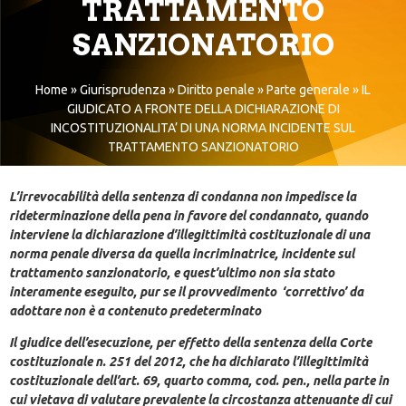
TRATTAMENTO
SANZIONATORIO
Home
»
Giurisprudenza
»
Diritto penale
»
Parte generale
»
IL
GIUDICATO A FRONTE DELLA DICHIARAZIONE DI
INCOSTITUZIONALITA’ DI UNA NORMA INCIDENTE SUL
TRATTAMENTO SANZIONATORIO
L’irrevocabilità della sentenza di condanna non impedisce la
rideterminazione della pena in favore del condannato, quando
interviene la dichiarazione d’illegittimità costituzionale di una
norma penale diversa da quella incriminatrice, incidente sul
trattamento sanzionatorio, e quest’ultimo non sia stato
interamente eseguito, pur se il provvedimento ‘correttivo’ da
adottare non è a contenuto predeterminato
Il giudice dell’esecuzione, per effetto della sentenza della Corte
costituzionale n. 251 del 2012, che ha dichiarato l’illegittimità
costituzionale dell’art. 69, quarto comma, cod. pen., nella parte in
cui vietava di valutare prevalente la circostanza attenuante di cui