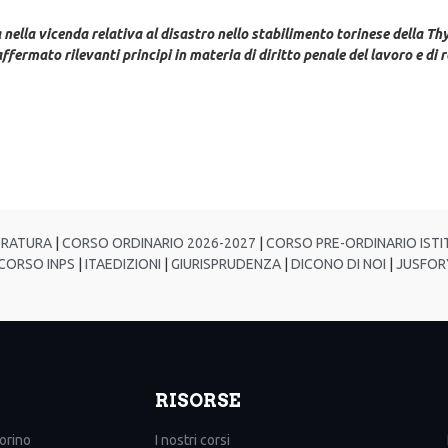
nella vicenda relativa al disastro nello stabilimento torinese della Thy
fermato rilevanti principi in materia di diritto penale del lavoro e di
TRATURA
|
CORSO ORDINARIO 2026-2027
|
CORSO PRE-ORDINARIO ISTIT
ORSO INPS
|
ITAEDIZIONI
|
GIURISPRUDENZA
|
DICONO DI NOI
|
JUSFOR
RISORSE
Torino
I nostri corsi