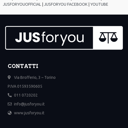
JUSFORYOUOFFICIAL
|
JUSFORYOU FACEBOOK
|
YOUTUBE
CONTATTI
Via Brofferio, 3 – Torino
P.IVA 01593590605
011 0720202
info@jusforyou.it
www.jusforyou.it