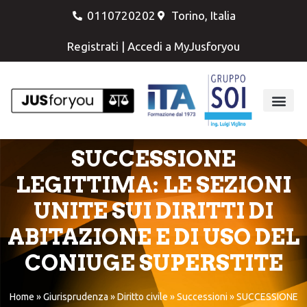
0110720202
Torino, Italia
Registrati
|
Accedi a MyJusforyou
SUCCESSIONE
LEGITTIMA: LE SEZIONI
UNITE SUI DIRITTI DI
ABITAZIONE E DI USO DEL
CONIUGE SUPERSTITE
Home
»
Giurisprudenza
»
Diritto civile
»
Successioni
»
SUCCESSIONE