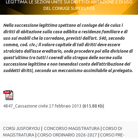
LEGITTIMA: LE SEZIONI UNITE SUI DIRITTI DI ABITAZIONE E DI USO
DEL CONIUGE SUPERSTITE
Nella successione legittima spettano al coniuge del de cuius i
diritti di abitazione sulla casa adibita a residenza familiare e di
uso sui mobili che la corredano, previsti dall’art. 540, secondo
comma, cod. civ.; il valore capitale di tali diritti deve essere
stralciato dall’asse ereditario, onde procedere poi alla divisione di
quest’ultimo tra tutti i coeredi alla stregua delle norme sulla
successione legittima e non tenendosi conto dell’attribuzione dei
suddetti diritti, secondo un meccanismo assimilabile al prelegato.
4847_Cassazione civile 27 febbraio 2013
(615.88 Kb)
CORSI JUSFORYOU
|
CONCORSO MAGISTRATURA
|
CORSO DI
MAGISTRATURA
|
CORSO ORDINARIO 2026-2027
|
CORSO PRE-