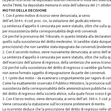
Anche l’INAIL ha depositato memoria in vista dell’udienza del 21 ottobr
MOTIVI DELLA DECISIONE
1. Con il primo motivo di ricorso viene denunciata, ai sensi
dell’art.364 n. 4 cod. proc. civ., la violazione del giudicato interno.
La sentenza d’appello è censurata per avere statuito, oltre che sulla qu
per insussistenza della corresponsabilità degli enti convenuti.
Ciò perché la pronuncia del Tribunale, in quanto limitata alla declarat
quello sulla sussistenza del diritto medesimo. Vi sarebbe stata dunque u
prescrizione) che non sarebbe stata impugnata dai convenuti (evidente
2. Con il secondo motivo, viene nuovamente denunciata, ai sensi dell’art. 
La sentenza d’appello è censurata per avere statuito, oltre che sulla ques
dell’esercizio dell’azione di regresso, della sentenza che aveva riconos
Ciò perché sulla sussistenza del diritto di regresso si sarebbe già form
non aveva formato oggetto di impugnazione da parte dei convenuti.
2.1. I primi due motivi – da esaminarsi congiuntamente per ragioni di 
Come ha esattamente osservato il Pubblico Ministero, la pronuncia sull’
sussistenza della corresponsabilità delle amministrazioni pubbliche c
del diritto di regresso della società attrice, sulla quale fosse sceso il gi
3. Con il terzo motivo, viene denunciata, ai sensi dell’art. 360 n. 3 cod. p
Viene censurata la statuizione sull’eccezione preliminare di merito.
La ricorrente deduce che la prescrizione del diritto di regresso nelle o