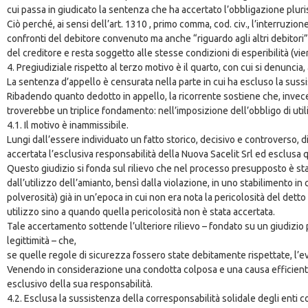
cui passa in giudicato la sentenza che ha accertato l’obbligazione pluri
Ciò perché, ai sensi dell’art. 1310 , primo comma, cod. civ., l’interruzi
confronti del debitore convenuto ma anche “riguardo agli altri debitori
del creditore e resta soggetto alle stesse condizioni di esperibilità (vi
4. Pregiudiziale rispetto al terzo motivo è il quarto, con cui si denuncia, 
La sentenza d’appello è censurata nella parte in cui ha escluso la suss
Ribadendo quanto dedotto in appello, la ricorrente sostiene che, invece, l
troverebbe un triplice fondamento: nell’imposizione dell’obbligo di util
4.1. Il motivo è inammissibile.
Lungi dall’essere individuato un fatto storico, decisivo e controverso, d
accertata l’esclusiva responsabilità della Nuova Sacelit Srl ed esclusa q
Questo giudizio si fonda sul rilievo che nel processo presupposto è sta
dall’utilizzo dell’amianto, bensì dalla violazione, in uno stabilimento in 
polverosità) già in un’epoca in cui non era nota la pericolosità del det
utilizzo sino a quando quella pericolosità non è stata accertata.
Tale accertamento sottende l’ulteriore rilievo – fondato su un giudizio
legittimità – che,
se quelle regole di sicurezza fossero state debitamente rispettate, l’
Venendo in considerazione una condotta colposa e una causa efficiente 
esclusivo della sua responsabilità.
4.2. Esclusa la sussistenza della corresponsabilità solidale degli enti co