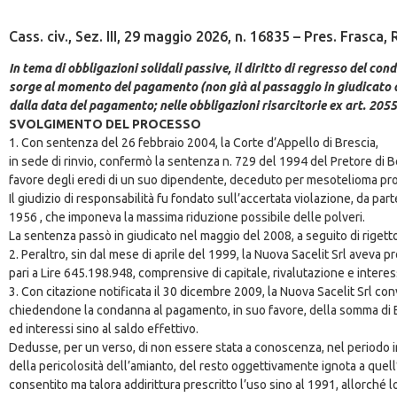
Cass. civ., Sez. III, 29 maggio 2026, n. 16835 – Pres. Frasca, 
In tema di obbligazioni solidali passive, il diritto di regresso del co
sorge al momento del pagamento (non già al passaggio in giudicato de
dalla data del pagamento; nelle obbligazioni risarcitorie ex art. 2055
SVOLGIMENTO DEL PROCESSO
1. Con sentenza del 26 febbraio 2004, la Corte d’Appello di Brescia,
in sede di rinvio, confermò la sentenza n. 729 del 1994 del Pretore di B
favore degli eredi di un suo dipendente, deceduto per mesotelioma prof
Il giudizio di responsabilità fu fondato sull’accertata violazione, da parte
1956 , che imponeva la massima riduzione possibile delle polveri.
La sentenza passò in giudicato nel maggio del 2008, a seguito di rigett
2. Peraltro, sin dal mese di aprile del 1999, la Nuova Sacelit Srl aveva 
pari a Lire 645.198.948, comprensive di capitale, rivalutazione e interes
3. Con citazione notificata il 30 dicembre 2009, la Nuova Sacelit Srl conve
chiedendone la condanna al pagamento, in suo favore, della somma di Euro 
ed interessi sino al saldo effettivo.
Dedusse, per un verso, di non essere stata a conoscenza, nel periodo in
della pericolosità dell’amianto, del resto oggettivamente ignota a quell
consentito ma talora addirittura prescritto l’uso sino al 1991, allorché