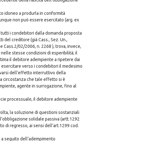
atto idoneo a produrla in conformità
 dunque non può essere esercitato (arg. ex
i tutti i condebitori dalla domanda proposta
 del creditore (già Cass., Sez. Un.,
 Cass.2/02/2006, n. 2268 ), trova, invece,
elle stesse condizioni di esperibilità; il
ttima il debitore adempiente a ripetere dai
ad esercitare verso i condebitori il medesimo
rsi dell’effetto interruttivo della
a circostanza che tale effetto si è
dempiente, agente in surrogazione, fino al
pecie processuale, il debitore adempiente
lta, la soluzione di questioni sostanziali
ll’obbligazione solidale passiva (artt.1292
itto di regresso, ai sensi dell’art.1299 cod.
le, a seguito dell’adempimento