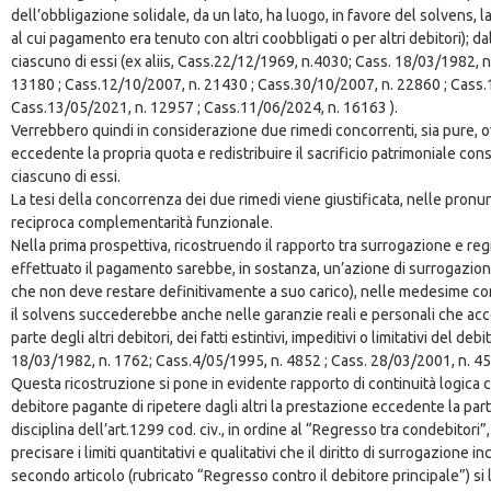
dell’obbligazione solidale, da un lato, ha luogo, in favore del solvens, l
al cui pagamento era tenuto con altri coobbligati o per altri debitori); dal
ciascuno di essi (ex aliis, Cass.22/12/1969, n.4030; Cass. 18/03/1982, 
13180 ; Cass.12/10/2007, n. 21430 ; Cass.30/10/2007, n. 22860 ; Cass.1
Cass.13/05/2021, n. 12957 ; Cass.11/06/2024, n. 16163 ).
Verrebbero quindi in considerazione due rimedi concorrenti, sia pure, ovv
eccedente la propria quota e redistribuire il sacrificio patrimoniale con
ciascuno di essi.
La tesi della concorrenza dei due rimedi viene giustificata, nelle pron
reciproca complementarità funzionale.
Nella prima prospettiva, ricostruendo il rapporto tra surrogazione e re
effettuato il pagamento sarebbe, in sostanza, un’azione di surrogazione, 
che non deve restare definitivamente a suo carico), nelle medesime condi
il solvens succederebbe anche nelle garanzie reali e personali che acced
parte degli altri debitori, dei fatti estintivi, impeditivi o limitativi 
18/03/1982, n. 1762; Cass.4/05/1995, n. 4852 ; Cass. 28/03/2001, n. 45
Questa ricostruzione si pone in evidente rapporto di continuità logica c
debitore pagante di ripetere dagli altri la prestazione eccedente la parte
disciplina dell’art.1299 cod. civ., in ordine al “Regresso tra condebitori
precisare i limiti quantitativi e qualitativi che il diritto di surrogazione 
secondo articolo (rubricato “Regresso contro il debitore principale”) si li