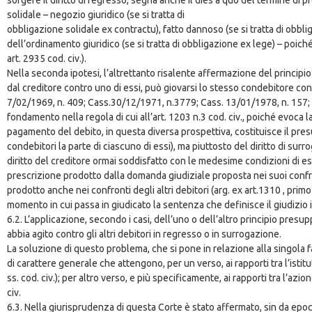
solidale – negozio giuridico (se si tratta di
obbligazione solidale ex contractu), fatto dannoso (se si tratta di obbliga
dell’ordinamento giuridico (se si tratta di obbligazione ex lege) – poic
art. 2935 cod. civ.).
Nella seconda ipotesi, l’altrettanto risalente affermazione del principio
dal creditore contro uno di essi, può giovarsi lo stesso condebitore con
7/02/1969, n. 409; Cass.30/12/1971, n.3779; Cass. 13/01/1978, n. 157;
fondamento nella regola di cui all’art. 1203 n.3 cod. civ., poiché evoca l
pagamento del debito, in questa diversa prospettiva, costituisce il pres
condebitori la parte di ciascuno di essi), ma piuttosto del diritto di sur
diritto del creditore ormai soddisfatto con le medesime condizioni di esp
prescrizione prodotto dalla domanda giudiziale proposta nei suoi confron
prodotto anche nei confronti degli altri debitori (arg. ex art.1310 , prim
momento in cui passa in giudicato la sentenza che definisce il giudizio in
6.2. L’applicazione, secondo i casi, dell’uno o dell’altro principio pre
abbia agito contro gli altri debitori in regresso o in surrogazione.
La soluzione di questo problema, che si pone in relazione alla singola f
di carattere generale che attengono, per un verso, ai rapporti tra l’isti
ss. cod. civ.); per altro verso, e più specificamente, ai rapporti tra l’azio
civ.
6.3. Nella giurisprudenza di questa Corte è stato affermato, sin da epoca