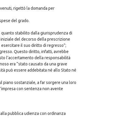
nvenuti, rigettò la domanda per
 spese del grado.
 quanto stabilito dalla giurisprudenza di
e iniziale del decorso della prescrizione
esercitare il suo diritto di regresso”;
gresso. Questo diritto, infatti, avrebbe
osto l’accertamento della responsabilità
annoso era “stato causato da una grave
ità può essere addebitata né allo Stato né
ul piano sostanziale, a far sorgere una loro
dell’impresa con sentenza non avente
ta alla pubblica udienza con ordinanza