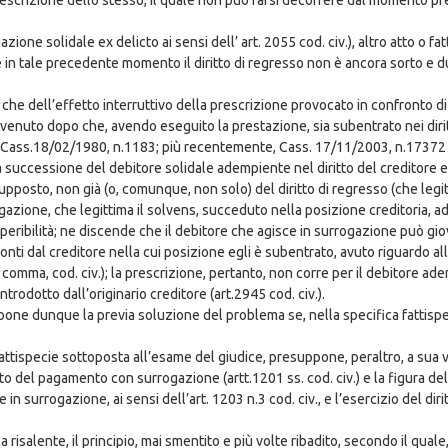
zione solidale ex delicto ai sensi dell’ art. 2055 cod. civ.), altro atto o f
hé in tale precedente momento il diritto di regresso non è ancora sorto e
 che dell’effetto interruttivo della prescrizione provocato in confronto d
venuto dopo che, avendo eseguito la prestazione, sia subentrato nei diritti
 Cass.18/02/1980, n.1183; più recentemente, Cass. 17/11/2003, n.17372 e
a successione del debitore solidale adempiente nel diritto del creditore e n
upposto, non già (o, comunque, non solo) del diritto di regresso (che legi
rogazione, che legittima il solvens, succeduto nella posizione creditoria, 
eribilità; ne discende che il debitore che agisce in surrogazione può giova
ti dal creditore nella cui posizione egli è subentrato, avuto riguardo all
o comma, cod. civ.); la prescrizione, pertanto, non corre per il debitore a
trodotto dall’originario creditore (art.2945 cod. civ.).
suppone dunque la previa soluzione del problema se, nella specifica fattis
attispecie sottoposta all’esame del giudice, presuppone, peraltro, a sua vo
tuto del pagamento con surrogazione (artt.1201 ss. cod. civ.) e la figura de
ne in surrogazione, ai sensi dell’art. 1203 n.3 cod. civ., e l’esercizio del dir
 risalente, il principio, mai smentito e più volte ribadito, secondo il qua