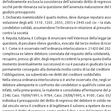
definitivamente esclusa la sussistenza dell’azionato diritto di regresso 
sicché perde rilevanza sia la questione dell’avvenuta maturazione del term
giudizio presupposto.
5. Dichiarato inammissibile il quarto motivo, deve dunque reputarsi assor
violazione degli artt. 1310 , 1203 , 2055 , 2935 e 2945 cod. civ. – la sta
condebitori solidali, assumendone l’irrilevanza in relazione al presunto
contro la società.
6. Reputa, tuttavia, il Collegio di enunciare nell’interesse della legge (a
questioni, di peculiare rilievo giuridico, evocate dal terzo motivo di rico
6.1. Come si è osservato nell’ordinanza interlocutoria n. 21420 del 202
complessa ex latere debitoris connotata dal requisito della solidarietà, i
recupero, presso gli altri, degli importi eccedenti la propria quota (nel
momento (eventualmente successivo) in cui è passata in giudicato la sent
permanente conseguito alla domanda rivolta contro di lui dal creditore
l’obbligazione, sia subentrato nei diritti del creditore soddisfatto.
Nella stessa ordinanza interlocutoria si è anche osservato che, negli or
debitore adempiente in confronto dei condebitori si qualifichi come az
Infatti, nella prima ipotesi, la risalente e consolidata affermazione de
2540; Cass. 19/09/1991, n. 9784 ; Cass. 29/08/1995, n. 9100 ; Cass. 03/1
individua il presupposto del diritto di regresso del debitore in solido nei
dal vincolo verso il creditore e di legittimare il solvens a ripetere da 
sorgere il diritto di regresso, segna anche il dies a quo del termine di