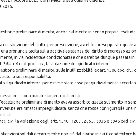
e 2025.
estione preliminare di merito, anche sul merito in senso proprio, esclude
oria di estinzione del diritto per prescrizione, avrebbe presupposto, qual
na pronuncia tacita sulla positiva esistenza del diritto di regresso aziona
mente, in via incidentale condizionata) e che sarebbe dunque passata in 
364 n. 4 cod. proc. civ., la violazione del giudicato interno.
tione preliminare di merito, sulla inutilizzabilità, ex art. 1306 cod. civ., 
ciuto la sua responsabilità.
ato il giudicato interno, per essere stato esso pregiudizialmente accerta
connessione – sono manifestamente infondati.
eccezione preliminare di merito aveva assorbito quella sul merito in sens
onvenute era rimasta impregiudicata, senza che fosse configurabile una i
udicato.
roc. civ., la violazione degli artt. 1310 , 1203 , 2055 , 2935 e 2945 cod. civ.
bbligazioni solidali decorrerebbe non già dal giorno in cui il condebitore 