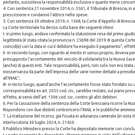
pertanto, sussisteva la responsabilità esclusiva o quanto meno concorrent
4. Con sentenza 21 novembre 2014, n. 3561, il Tribunale di Brescia, in 
prescrizione e condannò l’attrice nelle spese.
5. Con sentenza 30 ottobre 2019, n. 1568, la Corte d’Appello di Brescia
La Corte territoriale ha deciso sulla base dei seguenti rilievi:
I- in primo luogo, andava confermata la statuizione resa dal primo giudi
legittimità (è stata citata la pronuncia n. 25698 del 2019 di questa Corte)
coincid(e) con la data in cui il debitore ha eseguito il pagamento”, effet
II- in secondo luogo, con riguardo al merito in senso proprio, doveva pers
presupposto l’accertamento del vincolo di solidarietà tra la Nuova Sacel
(anche) di questi enti. Tale responsabilità, però, non solo non era sta
inosservanza da parte dell’impresa delle varie norme dettate a presidi
all’INAIL”;
III- in terzo luogo, quand’anche l’accertamento fosse stato fondato su un
corresponsabilità ex art. 2055 cod. civ., sarebbe restato, sul piano pro
effetto, ai sensi dell’art. 1306 cod. civ., contro gli altri debitori.
6. Per la cassazione della sentenza della Corte bresciana ricorre la Nuov
Rispondono con due distinti controricorsi l’INAIL e le pubbliche amminist
7. La trattazione del ricorso, già fissata in adunanza camerale (in vista
interlocutoria 30 luglio 2024, n. 21420.
Il Pubblico Ministero presso la Corte ha depositato memorie con conclu
La parte ricorrente ha depositato ulteriori memorie in vista dell’udienza