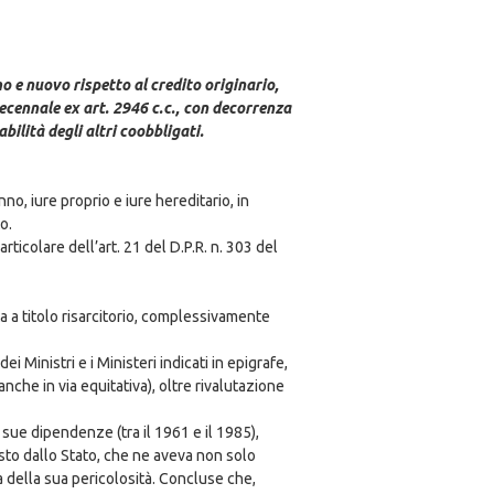
mo e nuovo rispetto al credito originario,
ecennale ex art. 2946 c.c., con decorrenza
ilità degli altri coobbligati.
o, iure proprio e iure hereditario, in
o.
articolare dell’art. 21 del D.P.R. n. 303 del
ta a titolo risarcitorio, complessivamente
i Ministri e i Ministeri indicati in epigrafe,
nche in via equitativa), oltre rivalutazione
sue dipendenze (tra il 1961 e il 1985),
osto dallo Stato, che ne aveva non solo
a della sua pericolosità. Concluse che,