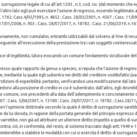
a surrogazione legale di cui all’art.1203 , n.3, cod. civ. (dal momento che
l’altro lato egli può esercitare l’azione di regresso, essendo legittimato a r
n. 1762; Cass.4/05/1995, n. 4852 ; Cass. 28/03/2001, n. 4507 ; Cass. 11/09
7/01/2008, n. 903 ; Cass. 28/07/2017, n. 18782 ; Cass. 21/06/2019, n.16
iamente, non cumulativi, entrambi utilizzabili dal solvens al fine di recup
seguente all’esecuzione della prestazione tra i vari soggetti cointeressati
unce di legittimità, talora evocando un comune fondamento strutturale del
gresso quale rapporto da genus a species, si reputa che l’azione di regres
mediante la quale egli subentra nei diritti del creditore soddisfatto (sia 
zioni di esperibilità: pertanto, verificandosi una modificazione dal lato a
ono alla posizione di credito in cui è subentrato; dall’altro, egli dovrebb
del debito comune, ove precedenti alla data dell’adempimento e concretament
07 ; Cass. 5/06/2007, n. 13180 ; Cass. 28/07/2017, n. 18782 ; Cass.28/11
on l’opinione dottrinale secondo la quale il diritto di surrogazione sareb
 da lui dovuta, in ragione della portata generale del principio espresso dal
”, varrebbe, non già ad attribuire un ulteriore diritto (rispetto a quello di
incontra; ciò, in conformità, del resto, al sistema tracciato dagli artt.1949 e 
miterebbe a stabilire le modalità con cui si esercita il diritto di surrogazio