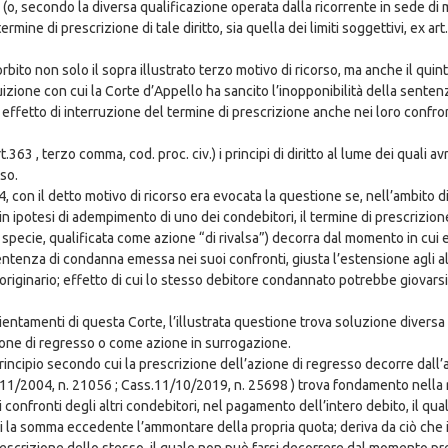
(o, secondo la diversa qualificazione operata dalla ricorrente in sede di m
ine di prescrizione di tale diritto, sia quella dei limiti soggettivi, ex art
bito non solo il sopra illustrato terzo motivo di ricorso, ma anche il quin
tuizione con cui la Corte d’Appello ha sancito l’inopponibilità della sente
 effetto di interruzione del termine di prescrizione anche nei loro confro
rt.363 , terzo comma, cod. proc. civ.) i principi di diritto al lume dei qual
rso.
4, con il detto motivo di ricorso era evocata la questione se, nell’ambit
n ipotesi di adempimento di uno dei condebitori, il termine di prescrizione 
la specie, qualificata come azione “di rivalsa”) decorra dal momento in cu
enza di condanna emessa nei suoi confronti, giusta l’estensione agli altr
 originario; effetto di cui lo stesso debitore condannato potrebbe giova
ientamenti di questa Corte, l’illustrata questione trova soluzione divers
ione di regresso o come azione in surrogazione.
l principio secondo cui la prescrizione dell’azione di regresso decorre da
1/2004, n. 21056 ; Cass.11/10/2019, n. 25698 ) trova fondamento nella rego
 confronti degli altri condebitori, nel pagamento dell’intero debito, il qua
essi la somma eccedente l’ammontare della propria quota; deriva da ciò che
 prescrizione dello stesso, il quale non può farsi decorrere dal momento p