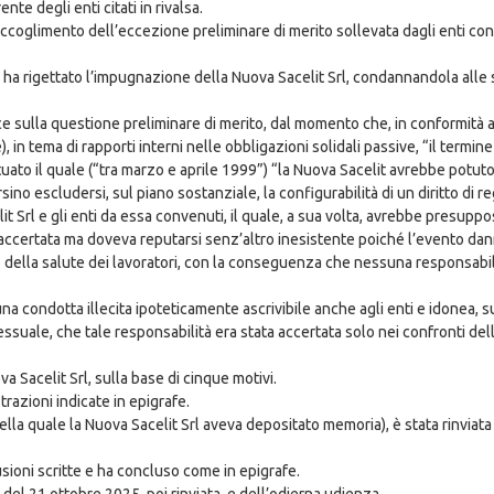
e degli enti citati in rivalsa.
accoglimento dell’eccezione preliminare di merito sollevata dagli enti co
 ha rigettato l’impugnazione della Nuova Sacelit Srl, condannandola alle
ce sulla questione preliminare di merito, dal momento che, in conformità a
, in tema di rapporti interni nelle obbligazioni solidali passive, “il termin
tuato il quale (“tra marzo e aprile 1999”) “la Nuova Sacelit avrebbe potuto 
ino escludersi, sul piano sostanziale, la configurabilità di un diritto di re
it Srl e gli enti da essa convenuti, il quale, a sua volta, avrebbe presupp
ta accertata ma doveva reputarsi senz’altro inesistente poiché l’evento d
o della salute dei lavoratori, con la conseguenza che nessuna responsabil
a condotta illecita ipoteticamente ascrivibile anche agli enti e idonea, s
cessuale, che tale responsabilità era stata accertata solo nei confronti 
a Sacelit Srl, sulla base di cinque motivi.
razioni indicate in epigrafe.
 della quale la Nuova Sacelit Srl aveva depositato memoria), è stata rinvia
sioni scritte e ha concluso come in epigrafe.
 del 21 ottobre 2025, poi rinviata, e dell’odierna udienza.