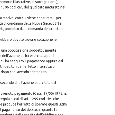
emorie illustrative, di surrogazione),
. 1306 cod. civ., del giudicato maturato nel
to motivo, con cui viene censurata – per
nza di condanna della Nuova Sacelit Srl ai
nti, prodotto dalla domanda dei creditori
i avrebbero dovuto trovare soluzione le
o di una obbligazione soggettivamente
dell’azione da lui esercitata per il
i egli ha eseguito il pagamento oppure dal
i debitori dell’effetto interruttivo
rsi dopo che, avendo adempiuto
a secondo che l’azione esercitata dal
ll’avvenuto pagamento (Cass. 27/06/1975, n.
la di cui all’art. 1299 cod. civ., che
le produce l’effetto di liberare questi ultimi
 il pagamento del debito, in quanto fa
recedente della nascita dell’obbligazione