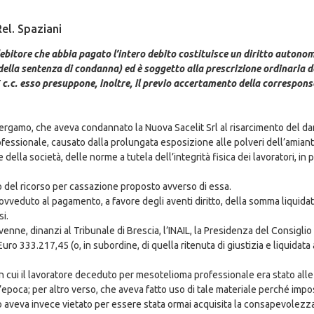
Rel. Spaziani
ndebitore che abbia pagato l’intero debito costituisce un diritto autono
lla sentenza di condanna) ed è soggetto alla prescrizione ordinaria d
 c.c. esso presuppone, inoltre, il previo accertamento della corresponsab
ergamo, che aveva condannato la Nuova Sacelit Srl al risarcimento del dann
essionale, causato dalla prolungata esposizione alle polveri dell’amiant
 della società, delle norme a tutela dell’integrità fisica dei lavoratori, in p
o del ricorso per cassazione proposto avverso di essa.
provveduto al pagamento, a favore degli aventi diritto, della somma liquida
si.
nne, dinanzi al Tribunale di Brescia, l’INAIL, la Presidenza del Consiglio de
333.217,45 (o, in subordine, di quella ritenuta di giustizia e liquidata a
 cui il lavoratore deceduto per mesotelioma professionale era stato alle 
’epoca; per altro verso, che aveva fatto uso di tale materiale perché imp
 lo aveva invece vietato per essere stata ormai acquisita la consapevolezz