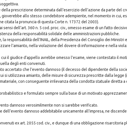
soggettiva.
one della prescrizione determinata dall’esercizio dell’azione da parte del 
”, gioverebbe allo stesso condebitore adempiente, nel momento in cui, es
ene citata la pronuncia di questa Corte n. 17372 del 2003).
ai sensi dell’art. 360 n. 5 cod. proc. civ., omesso esame di un fatto decisiv
istenza della responsabilità solidale delle amministrazioni pubbliche.
a responsabilità dell’INAIL, della Presidenza del Consiglio dei Ministri e 
izzare l’amianto, nella violazione del dovere di informazione e nella viola
i cui il giudice d’appello avrebbe omesso l’esame, viene contestato il moti
uella degli enti convenuti.
to accertato che l’evento dannoso (il decesso del dipendente della societ
cui si utilizzava amianto, delle misure di sicurezza prescritte dalla legge (
to materiale, con conseguente irrilevanza della condotta statuale diretta 
 probabilistico e formulato sempre sulla base di un motivato apprezzamen
evento dannoso verosimilmente non si sarebbe verificato.
dell’evento dannoso addebitabile unicamente all’impresa, ne discende co
nvenuti ex art. 2055 cod. civ., e dunque di una obbligazione risarcitoria pl