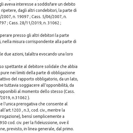
 egli aveva interesse a soddisfare un debito
ipetere, dagli altri condebitori, la parte di
/2007, n. 19097 ; Cass. 5/06/2007, n.
797 ; Cass. 28/11/2019, n. 31062 ;
erare presso gli altri debitori la parte
, nella misura corrispondente alla parte di
le due azioni, talaltra evocando una loro
so spettante al debitore solidale che abbia
pure nei limiti della parte di obbligazione
ttivo del rapporto obbligatorio, da un lato,
e tuttavia soggiacere all’opponibilità, da
e opponibili al momento dello stesso (Cass.
/2019, n.31062 ).
be l’unica prerogativa che consente al
l’art.1203 , n.3, cod. civ., mentre la
 surrogazione), bensì semplicemente a
1950 cod. civ. per la fideiussione, ove il
ne, previsto, in linea generale, dal primo.