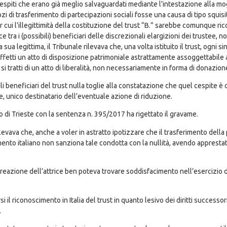
t cespiti che erano già meglio salvaguardati mediante l’intestazione alla m
ozi di trasferimento di partecipazioni sociali fosse una causa di tipo squ
cui l’illegittimità della costituzione del trust “B.” sarebbe comunque ric
ce tra i (possibili) beneficiari delle discrezionali elargizioni dei trustee,
sua legittima, il Tribunale rilevava che, una volta istituito il trust, ogni si
 effetti un atto di disposizione patrimoniale astrattamente assoggettabile
si tratti di un atto di liberalità, non necessariamente in forma di donazione
sibili beneficiari del trust nulla toglie alla constatazione che quel cespite
, unico destinatario dell’eventuale azione di riduzione.
o di Trieste con la sentenza n. 395/2017 ha rigettato il gravame.
levava che, anche a voler in astratto ipotizzare che il trasferimento della
inamento italiano non sanziona tale condotta con la nullità, avendo apprestat
 la reazione dell’attrice ben poteva trovare soddisfacimento nell’esercizio 
 riconoscimento in Italia del trust in quanto lesivo dei diritti successori, p
.