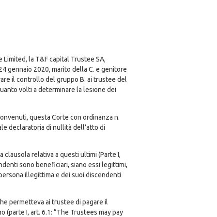
e Limited, la T&F capital Trustee SA,
a 24 gennaio 2020, marito della C. e genitore
are il controllo del gruppo B. ai trustee del
n quanto volti a determinare la lesione dei
ei convenuti, questa Corte con ordinanza n.
 declaratoria di nullità dell’atto di
a clausola relativa a questi ultimi (Parte I,
enti sono beneficiari, siano essi legittimi,
 persona illegittima e dei suoi discendenti
, che permetteva ai trustee di pagare il
no (parte I, art. 6.1: “The Trustees may pay