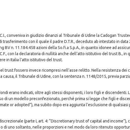
 C.I., conveniva in giudizio dinanzi al Tribunale di Udine la Cadogan Truste
o di trasferimento con il quale il padre D.T.R., deceduto ab intestato in dat
ing BV n. 11.184.458 azioni della So.fi.a S.p.A., in quanto idonee ad assicur
.F., con la declaratoria di nullità anche dell’atto istitutivo del trust B., i
e in Italia l’atto istitutivo del trust.
ti nel trust fossero invece ricompresi nell’asse relitto. Nella resistenza d
a causa, il Tribunale di Udine, con la sentenza n. 1148/2015, previa parziale
fondi erano indicati, oltre agli stessi disponenti, i loro figli e discendenti. L
so di un modello preconfezionato, perché prima si legge che figli e discend
egitimate or adopted”), ma subito dopo era aggiunta l’esclusione di qualsiasi
t discrezionale (parte I, art. 4: “Discretionary trust of capital and income”)
utti o di uno soltanto, nelle proporzioni e nel modo da loro ritenuto opportu