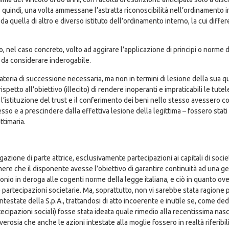
e, quindi, una volta ammessane l’astratta riconoscibilità nell’ordinamento
 da quella di altro e diverso istituto dell’ordinamento interno, la cui diff
, nel caso concreto, volto ad aggirare l’applicazione di principi o norme 
ra da considerare inderogabile.
materia di successione necessaria, ma non in termini di lesione della sua qu
ispetto all’obiettivo (illecito) di rendere inoperanti e impraticabili le tut
 se l’istituzione del trust e il conferimento dei beni nello stesso avessero
lesso e a prescindere dalla effettiva lesione della legittima – fossero sta
ttimaria.
legazione di parte attrice, esclusivamente partecipazioni ai capitali di so
re che il disponente avesse l’obiettivo di garantire continuità ad una ge
nio in deroga alle cogenti norme della legge italiana, e ciò in quanto ove 
le partecipazioni societarie. Ma, soprattutto, non vi sarebbe stata ragion
i intestate della S.p.A., trattandosi di atto incoerente e inutile se, come de
cipazioni sociali) fosse stata ideata quale rimedio alla recentissima nascit
rosia che anche le azioni intestate alla moglie fossero in realtà riferibil