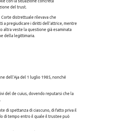
bile con la situazione concreta
zione del trust.
a Corte distrettuale rilevava che
 a pregiudicare i diritti dell’attrice, mentre
to altra veste la questione già esaminata
e della legittimaria.
ione dell’Aja del 1 luglio 1985, nonché
itivi del de cuius, dovendo reputarsi che la
.
te di spettanza di ciascuno, di fatto priva il
o di tempo entro il quale il trustee può