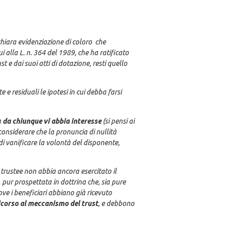
 chiara evidenziazione di coloro che
cui alla L. n. 364 del 1989, che ha ratificato
 e dai suoi atti di dotazione, resti quello
e e residuali le ipotesi in cui debba farsi
a
da chiunque vi abbia interesse
(si pensi ai
onsiderare che la pronuncia di nullità
 di vanificare la volontà del disponente,
il trustee non abbia ancora esercitato il
,
pur prospettata in dottrina che, sia pure
ove i beneficiari abbiano già ricevuto
icorso al meccanismo del trust
, e debbono