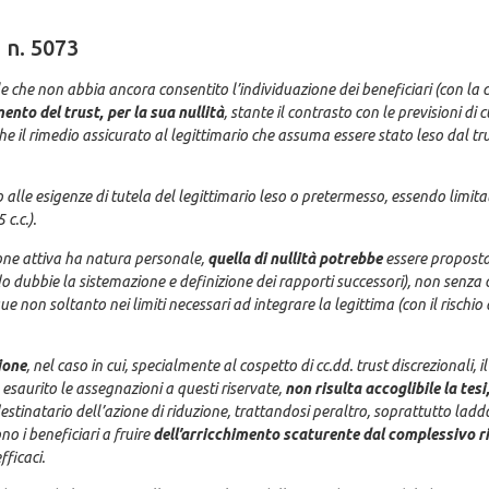
, n. 5073
nale che non abbia ancora consentito l’individuazione dei beneficiari (con la
nto del trust, per la sua nullità
, stante il contrasto con le previsioni di 
 il rimedio assicurato al legittimario che assuma essere stato leso dal trust
tto alle esigenze di tutela del legittimario leso o pretermesso, essendo limitat
 c.c.).
ione attiva ha natura personale,
quella di nullità potrebbe
essere propost
dubbie la sistemazione e definizione dei rapporti successori), non senza c
e non soltanto nei limiti necessari ad integrare la legittima (con il rischio
ione
, nel caso in cui, specialmente al cospetto di cc.dd. trust discrezionali, 
esaurito le assegnazioni a questi riservate,
non risulta accoglibile la tesi
destinatario dell’azione di riduzione, trattandosi peraltro, soprattutto ladd
no i beneficiari a fruire
dell’arricchimento scaturente dal complessivo r
fficaci.