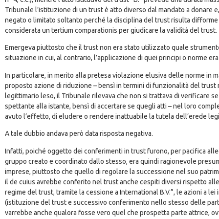
Tribunale l’istituzione di un trust è atto diverso dal mandato a donare 
negato o limitato soltanto perché la disciplina del trust risulta difforme
considerata un tertium comparationis per giudicare la validità del trust.
Emergeva piuttosto che il trust non era stato utilizzato quale strumento
situazione in cui, al contrario, l’applicazione di quei principi o norme e
In particolare, in merito alla pretesa violazione elusiva delle norme in 
proposto azione di riduzione – bensì in termini di funzionalità del trust r
legittimario leso, il Tribunale rilevava che non si trattava di verificare
spettante alla istante, bensì di accertare se quegli atti – nel loro comp
avuto l’effetto, di eludere o rendere inattuabile la tutela dell’erede legi
A tale dubbio andava però data risposta negativa.
Infatti, poiché oggetto dei conferimenti in trust furono, per pacifica al
gruppo creato e coordinato dallo stesso, era quindi ragionevole presume
imprese, piuttosto che quello di regolare la successione nel suo patrimo
il de cuius avrebbe conferito nel trust anche cespiti diversi rispetto al
regime del trust, tramite la cessione a International B.V.”, le azioni a le
(istituzione del trust e successivo conferimento nello stesso delle parte
varrebbe anche qualora fosse vero quel che prospetta parte attrice, ovve