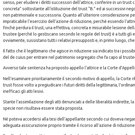
senso, per eludere i diritti successori dell’attrice, conferire in un trus
concreta” sottostante all’istituzione del trust “B.” ed ai successivi neg
non patrimoniale e successoria. Quanto all’ulteriore considerazione per 
impraticabile l’esercizio dell’azione di riduzione, perché essendo l’attri
finché perdura il trust, una effettiva, concreta e misurabile lesione della 
trustee (perché lo gestiscano secondo le regole del trust) è a tutti gli
ovviamente, sussistano tutti i relativi presupposti e, in primo luogo, che 
Il fatto che il legittimario che agisce in riduzione sia indicato tra i pos
del de cuius per entrare nel patrimonio segregato che fa capo al trustee
Avverso tale sentenza ha proposto appello l’attrice e la Corte d’Appell
Nell’esaminare prioritariamente il secondo motivo di appello, la Corte ri
trust fosse volto a pregiudicare i futuri diritti della legittimaria, l’ord
inefficaci gli atti lesivi.
Stante l’assimilazione degli atti denunciati a delle liberalità indirette,
specie non risultava essere stata proposta.
Né poteva accedersi alla tesi dell’appellante secondo cui doveva negarsi il
adeguata assicurazione proprio tramite il ricorso all’azione di riduzione