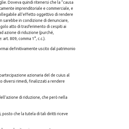
oglie. Doveva quindi ritenersi che la “causa
isitamente imprenditoriale e commerciale, e
ollegabile all’effetto oggettivo di rendere
 non sarebbe in condizione di denunciare,
ngolo atto di trasferimento di cespiti ai
 ad azione di riduzione (purché,
: art. 809, comma 1°, c.c.).
 è ormai definitivamente uscito dal patrimonio
 partecipazione azionaria del de cuius al
o diversi rimedi, finalizzati a rendere
dell’azione di riduzione, che però nella
osto che la tutela di tali diritti riceve