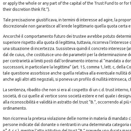
or apply the whole or any part of the capital of the Trust Fund to or for
their discretion think fit.”).
Tale precisazione giustificava, in termini di interesse ad agire, la proponi
discrezionale non garantisce all’erede legittimario quella quota certa e 
Ancorché il comportamento futuro dei trustee avrebbe potuto determina
superiore rispetto alla quota di legittima, tuttavia, ricorreva l’interesse
una situazione di incertezza. Sussisteva quindi il concreto interesse (art
dal de cuius, che costituisce uno dei parametri per la determinazione del
per contrarietà ai limiti posti dall’ordinamento interno al “mandato a do
successorii, in particolare la legittima” (art. 15, comma 1, lett. c, della
tale questione assorbisse anche quella relativa alla eventuale nullità deg
anche agli altri atti negoziali, si poneva un profilo di nullità intrinseca,
La sentenza, ribadito che non si era al cospetto di un c.d. trust interno
società, di cui quelle al vertice sono società estere e nel quale i desi
alla riconoscibilità e validità in astratto del trust “B.”, occorrendo al pi
ordinamento.
Non ricorreva la pretesa violazione delle norme in materia di mandato ch
persone indicate dal donante o rientranti in una determinata categoria 
n° 4, c.c.), mentre l’atto istitutivo del trust “B.” prevede una durata ma