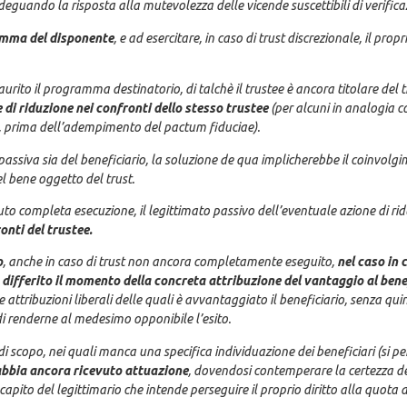
adeguando la risposta alla mutevolezza delle vicende suscettibili di verifica
amma del disponente
, e ad esercitare, in caso di trust discrezionale, il prop
urito il programma destinatorio, di talchè il trustee è ancora titolare del tr
ne di riduzione nei confronti dello stesso
trustee
(per alcuni in analogia co
ia, prima dell’adempimento del pactum fiduciae).
assiva sia del beneficiario, la soluzione de qua implicherebbe il coinvol
el bene oggetto del trust.
vuto completa esecuzione, il legittimato passivo dell’eventuale azione di ri
onti del trustee.
o
, anche in caso di trust non ancora completamente eseguito,
nel caso in 
differito il momento della concreta attribuzione del vantaggio al bene
ttribuzioni liberali delle quali è avvantaggiato il beneficiario, senza quin
 di renderne al medesimo opponibile l’esito.
t di scopo, nei quali manca una specifica individuazione dei beneficiari (si 
bbia ancora ricevuto attuazione
, dovendosi contemperare la certezza dell
apito del legittimario che intende perseguire il proprio diritto alla quota di