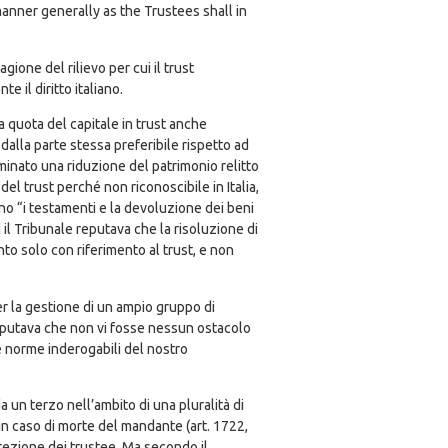
 manner generally as the Trustees shall in
gione del rilievo per cui il trust
 il diritto italiano.
quota del capitale in trust anche
 dalla parte stessa preferibile rispetto ad
rminato una riduzione del patrimonio relitto
el trust perché non riconoscibile in Italia,
ano “i testamenti e la devoluzione dei beni
d il Tribunale reputava che la risoluzione di
nto solo con riferimento al trust, e non
per la gestione di un ampio gruppo di
 reputava che non vi fosse nessun ostacolo
lle norme inderogabili del nostro
 un terzo nell’ambito di una pluralità di
in caso di morte del mandante (art. 1722,
screzione dei trustee. Ma secondo il