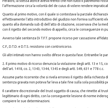
Peraltro, la stessa attrice aveva riferito che non tutto il patrimonio f
l’affermazione circa la volontà del de cuius di volere rendere impraticabile
Quanto al primo motivo, con il quale si contestava la parziale dichiarazi
effettivamente l’atto introduttivo del giudizio non forniva sufficienti elem
quanto alla domanda sub d) dell’atto di citazione, osservava che la mede
con il rigetto del secondo motivo di appello, circa le conseguenze in punt
Avverso tale sentenza Di T.F.T. propone ricorso per cassazione affidato 
C.F., D.T.D. e D.T.S. resistono con controricorso.
Gli altri intimati non hanno svolto difese in questa fase. Entrambe le p
2. Il primo motivo di ricorso denuncia la violazione degli artt. 13 e 15, c
dell’art. 1418, co. 2, 1343, 1344, 1345 e degli artt. 549, 631 e 778 c.c.
Assume parte ricorrente che si rivela erroneo il rigetto della richiesta di
sentenza gravata non poteva far leva a tale fine sulla sola possibilità pe
Il carattere discrezionale del trust oggetto di causa, che rimette al trust
legittimario di ogni diritto, con la conseguente lesione di norme indero
compiere le sue determinazioni.