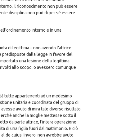
 interno, il riconoscimento non può essere
erente disciplina non può di per sé essere
dell’ordinamento interno e in una
ota di legittima – non avendo l’attrice
ele predisposte dalla legge in favore del
 comportato una lesione della legittima
ti rivolti allo scopo, o avessero comunque
cietà tutte appartenenti ad un medesimo
stione unitaria e coordinata del gruppo di
avesse avuto di mira tale diverso risultato,
e perché anche la moglie mettesse sotto il
dotto da parte attrice, l’intera operazione
a di una figlia fuori dal matrimonio. E ciò
i al de cuius. Invero, non avrebbe avuto