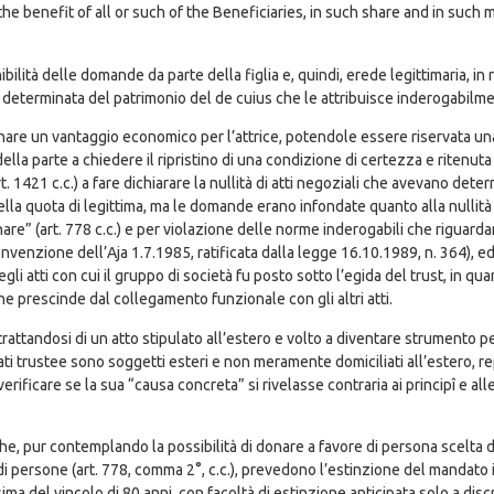
 the benefit of all or such of the Beneficiaries, in such share and in such
bilità delle domande da parte della figlia e, quindi, erede legittimaria, in ra
determinata del patrimonio del de cuius che le attribuisce inderogabilmente
re un vantaggio economico per l’attrice, potendole essere riservata una 
 della parte a chiedere il ripristino di una condizione di certezza e ritenuta
. 1421 c.c.) a fare dichiarare la nullità di atti negoziali che avevano dete
la quota di legittima, ma le domande erano infondate quanto alla nullità d
nare” (art. 778 c.c.) e per violazione delle norme inderogabili che riguard
 Convenzione dell’Aja 1.7.1985, ratificata dalla legge 16.10.1989, n. 364), e
li atti con cui il gruppo di società fu posto sotto l’egida del trust, in qua
 che prescinde dal collegamento funzionale con gli altri atti.
, trattandosi di un atto stipulato all’estero e volto a diventare strumento 
gnati trustee sono soggetti esteri e non meramente domiciliati all’estero,
ù verificare se la sua “causa concreta” si rivelasse contraria ai principî e a
e, pur contemplando la possibilità di donare a favore di persona scelta da
di persone (art. 778, comma 2°, c.c.), prevedono l’estinzione del mandato 
ssima del vincolo di 80 anni, con facoltà di estinzione anticipata solo a di