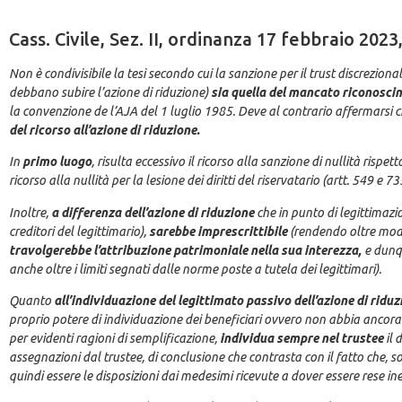
Cass. Civile, Sez. II, ordinanza 17 febbraio 2023
Non è condivisibile la tesi secondo cui la sanzione per il trust discrezio
debbano subire l’azione di riduzione)
sia quella del mancato riconoscime
la convenzione de l’AJA del 1 luglio 1985. Deve al contrario affermarsi che
del ricorso all’azione di riduzione.
In
primo luogo
, risulta eccessivo il ricorso alla sanzione di nullità rispe
ricorso alla nullità per la lesione dei diritti del riservatario (artt. 549 e 735
Inoltre,
a differenza dell’azione di riduzione
che in punto di legittimaz
creditori del legittimario),
sarebbe imprescrittibile
(rendendo oltre modo 
travolgerebbe l’attribuzione patrimoniale nella sua interezza,
e dunqu
anche oltre i limiti segnati dalle norme poste a tutela dei legittimari).
Quanto
all’individuazione del legittimato passivo dell’azione di riduz
proprio potere di individuazione dei beneficiari ovvero non abbia ancora 
per evidenti ragioni di semplificazione,
individua sempre nel trustee
il 
assegnazioni dal trustee, di conclusione che contrasta con il fatto che, so
quindi essere le disposizioni dai medesimi ricevute a dover essere rese ine