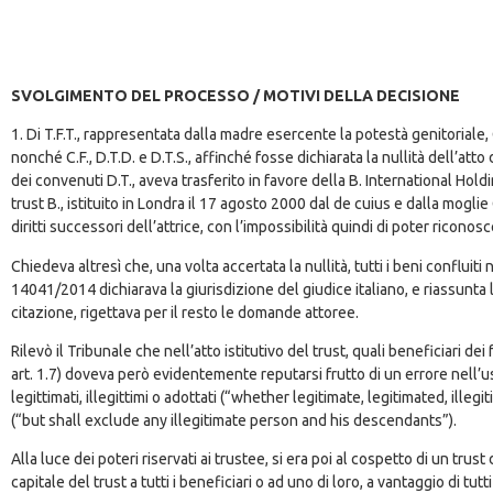
SVOLGIMENTO DEL PROCESSO / MOTIVI DELLA DECISIONE
1. Di T.F.T., rappresentata dalla madre esercente la potestà genitoriale,
nonché C.F., D.T.D. e D.T.S., affinché fosse dichiarata la nullità dell’att
dei convenuti D.T., aveva trasferito in favore della B. International Hold
trust B., istituito in Londra il 17 agosto 2000 dal de cuius e dalla moglie C
diritti successori dell’attrice, con l’impossibilità quindi di poter riconoscer
Chiedeva altresì che, una volta accertata la nullità, tutti i beni conflui
14041/2014 dichiarava la giurisdizione del giudice italiano, e riassunta l
citazione, rigettava per il resto le domande attoree.
Rilevò il Tribunale che nell’atto istitutivo del trust, quali beneficiari dei 
art. 1.7) doveva però evidentemente reputarsi frutto di un errore nell’u
legittimati, illegittimi o adottati (“whether legitimate, legitimated, ill
(“but shall exclude any illegitimate person and his descendants”).
Alla luce dei poteri riservati ai trustee, si era poi al cospetto di un trus
capitale del trust a tutti i beneficiari o ad uno di loro, a vantaggio di t