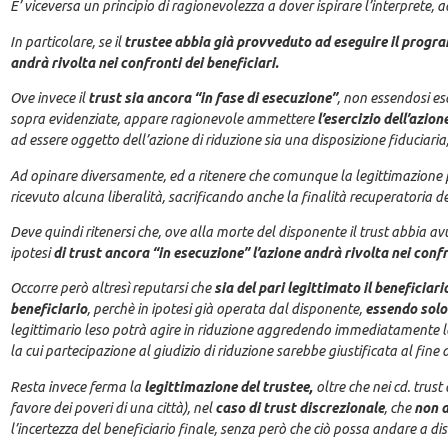
E’ viceversa un principio di ragionevolezza a dover ispirare l’interprete, 
In particolare, se il
trustee abbia già provveduto ad eseguire il progr
andrà rivolta nei confronti dei beneficiari.
Ove invece il
trust
sia ancora “in fase di esecuzione”
, non essendosi esa
sopra evidenziate, appare ragionevole ammettere
l’esercizio dell’azio
ad essere oggetto dell’azione di riduzione sia una disposizione fiduciar
Ad opinare diversamente, ed a ritenere che comunque la legittimazione p
ricevuto alcuna liberalità, sacrificando anche la finalità recuperatoria d
Deve quindi ritenersi che, ove alla morte del disponente il trust abbia a
ipotesi
di
trust ancora “in esecuzione” l’azione andrà rivolta nei confr
Occorre però altresì reputarsi che
sia del pari legittimato il beneficiari
beneficiario
, perchè in ipotesi già operata dal disponente,
essendo solo 
legittimario leso potrà agire in riduzione aggredendo immediatamente le a
la cui partecipazione al giudizio di riduzione sarebbe giustificata al fine
Resta invece ferma la
legittimazione del trustee,
oltre che nei cd. trus
favore dei poveri di una città), nel
caso di trust discrezionale
, che
non a
l’incertezza del beneficiario finale, senza però che ciò possa andare a disc