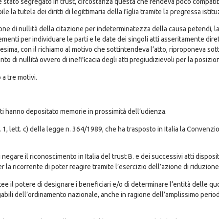
osse stato segregato in trust, circostanza questa che rendeva poco compati
 la tutela dei diritti di legittimaria della figlia tramite la pregressa istitu
one di nullità della citazione per indeterminatezza della causa petendi, l
enti per individuare le parti e le date dei singoli atti asseritamente diretti
sima, con il richiamo al motivo che sottintendeva l’atto, riproponeva sot
o di nullità ovvero di inefficacia degli atti pregiudizievoli per la posizion
a tre motivi.
arti hanno depositato memorie in prossimità dell’udienza.
o. 1, lett. c) della legge n. 364/1989, che ha trasposto in Italia la Convenz
 negare il riconoscimento in Italia del trust B. e dei successivi atti dispos
r la ricorrente di poter reagire tramite l’esercizio dell’azione di riduzione
ee il potere di designare i beneficiari e/o di determinare l’entità delle quo
gabili dell’ordinamento nazionale, anche in ragione dell’amplissimo period