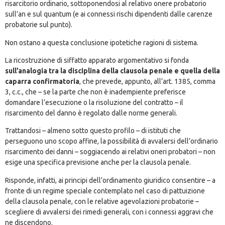
risarcitorio ordinario, sottoponendosi al relativo onere probatorio
sull’an e sul quantum (e ai connessi rischi dipendenti dalle carenze
probatorie sul punto).
Non ostano a questa conclusione ipotetiche ragioni di sistema.
La ricostruzione di siffatto apparato argomentativo si fonda
sull’analogia tra la disciplina della clausola penale e quella della
caparra confirmatoria
, che prevede, appunto, all’art. 1385, comma
3, c.c., che – se la parte che non è inadempiente preferisce
domandare l’esecuzione o la risoluzione del contratto – il
risarcimento del danno è regolato dalle norme generali.
Trattandosi – almeno sotto questo profilo – di istituti che
perseguono uno scopo affine, la possibilità di avvalersi dell’ordinario
risarcimento dei danni – soggiacendo ai relativi oneri probatori – non
esige una specifica previsione anche per la clausola penale.
Risponde, infatti, ai principi dell’ordinamento giuridico consentire – a
fronte di un regime speciale contemplato nel caso di pattuizione
della clausola penale, con le relative agevolazioni probatorie –
scegliere di avvalersi dei rimedi generali, con i connessi aggravi che
ne discendono.