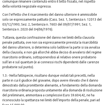
comunque rimanere contenuto entro il tetto fissato, nel rispetto
della volontà negoziale espressa.
Con l’effetto che il risarcimento del danno ulteriore è ammissibile
solo se espressamente pattuito (
Cass. Sez. 1, Sentenza n. 12013 del
03/12/1993
; Sez. 2, Sentenza n. 7603 del 09/07/1991; Sez. 1,
Sentenza n. 2020 del 04/06/1976).
Tuttavia, questa confinazione del danno nei limiti della clausola
penale pattuita, ove non sia espressamente prevista la risarcibilità
del danno ulteriore, si determina solo laddove la parte si sia avvalsa
della clausola, e non già allorchè abbia deciso di avvalersi del regime
risarcitorio ordinario, sottoponendosi al relativo onere probatorio
sull’an e sul quantum (e ai connessi rischi dipendenti dalle carenze
probatorie sul punto).
1.3.- Nella fattispecie, risultano dunque violati tali precetti, nella
parte in cui il giudice del gravame, dopo avere rilevato che il danno
dimostrato dalla promittente alienante, a fondamento della domanda
risarcitoria ordinaria proposta unitamente alla domanda di risoluzione
del preliminare, ammontava a complessivi Euro 59.604,42, ne ha
riconosciuto la spettanza nei limiti dell’importo della penale, pari ad
Euro 15.000,00.