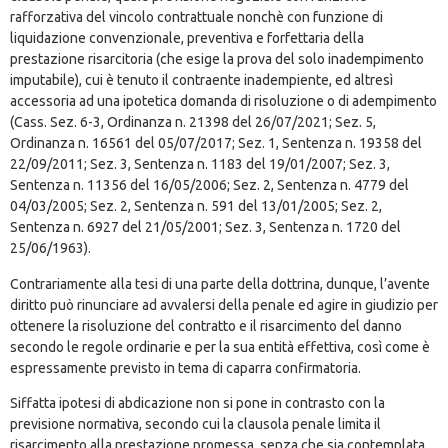
rafforzativa del vincolo contrattuale nonchè con funzione di
liquidazione convenzionale, preventiva e forfettaria della
prestazione risarcitoria (che esige la prova del solo inadempimento
imputabile), cui è tenuto il contraente inadempiente, ed altresì
accessoria ad una ipotetica domanda di risoluzione o di adempimento
(
Cass. Sez. 6-3, Ordinanza n. 21398 del 26/07/2021
; Sez. 5,
Ordinanza n. 16561 del 05/07/2017; Sez. 1, Sentenza n. 19358 del
22/09/2011; Sez. 3, Sentenza n. 1183 del 19/01/2007; Sez. 3,
Sentenza n. 11356 del 16/05/2006; Sez. 2, Sentenza n. 4779 del
04/03/2005; Sez. 2, Sentenza n. 591 del 13/01/2005; Sez. 2,
Sentenza n. 6927 del 21/05/2001; Sez. 3, Sentenza n. 1720 del
25/06/1963).
Contrariamente alla tesi di una parte della dottrina, dunque, l’avente
diritto può rinunciare ad avvalersi della penale ed agire in giudizio per
ottenere la risoluzione del contratto e il risarcimento del danno
secondo le regole ordinarie e per la sua entità effettiva, così come è
espressamente previsto in tema di caparra confirmatoria.
Siffatta ipotesi di abdicazione non si pone in contrasto con la
previsione normativa, secondo cui la clausola penale limita il
risarcimento alla prestazione promessa, senza che sia contemplata