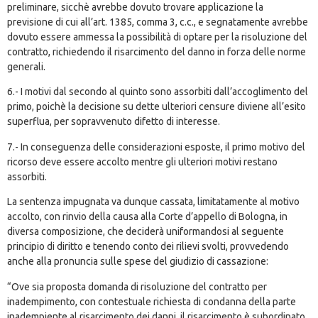
preliminare, sicchè avrebbe dovuto trovare applicazione la
previsione di cui all’
art. 1385
, comma 3, c.c., e segnatamente avrebbe
dovuto essere ammessa la possibilità di optare per la risoluzione del
contratto, richiedendo il risarcimento del danno in forza delle norme
generali.
6.- I motivi dal secondo al quinto sono assorbiti dall’accoglimento del
primo, poichè la decisione su dette ulteriori censure diviene all’esito
superflua, per sopravvenuto difetto di interesse.
7.- In conseguenza delle considerazioni esposte, il primo motivo del
ricorso deve essere accolto mentre gli ulteriori motivi restano
assorbiti.
La sentenza impugnata va dunque cassata, limitatamente al motivo
accolto, con rinvio della causa alla Corte d’appello di Bologna, in
diversa composizione, che deciderà uniformandosi al seguente
principio di diritto e tenendo conto dei rilievi svolti, provvedendo
anche alla pronuncia sulle spese del giudizio di cassazione:
“Ove sia proposta domanda di risoluzione del contratto per
inadempimento, con contestuale richiesta di condanna della parte
inadempiente al risarcimento dei danni, il risarcimento è subordinato