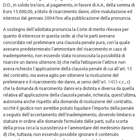
D.D., in solido tra loro, al pagamento, in favore di A.A., della somma di
Euro 15.000,00, a titolo di risarcimento danni, oltre rivalutazione ed
interessi dal gennaio 2004 fino alla pubblicazione della pronuncia.
A sostegno dell’adottata pronuncia la Corte di merito rilevava per
quanto di interesse in questa sede: a) che le parti avevano
concordato nel preliminare una clausola penale pura, con la quale
avevano predeterminato l’ammontare del risarcimento in caso di
inadempimento, non essendo stata riconosciuta la possibilità di
risarcire un danno ulteriore; b) che nella fattispecie l’attrice non
aveva richiesto l’applicazione della clausola penale di cui all’art. 15
del contratto, ma aveva agito per ottenere la risoluzione del
preliminare e il risarcimento dei danni, ai sensi dell’
art. 1453
c.c.; c)
che la domanda di risarcimento danni era distinta e diversa da quella
relativa all’applicazione della clausola penale, richiesta, quest’ultima,
autonoma anche rispetto alla domanda di risoluzione del contratto,
sicchè il giudice non avrebbe potuto liquidare l’importo della penale
a seguito dell’accertamento dell’inadempimento, dovendo limitarsi a
statuire in ordine alle domande formulate dalle parti, sulla scorta
della prova circa la sussistenza e l’ammontare del medesimo danno;
d) che, tuttavia, non essendo possibile ignorare il contenuto