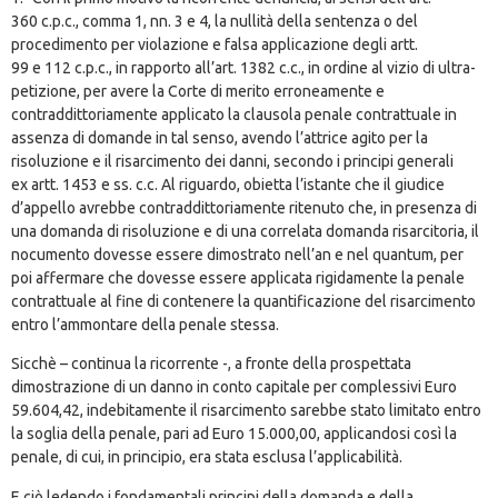
360
c.p.c., comma 1, nn. 3 e 4, la nullità della sentenza o del
procedimento per violazione e falsa applicazione degli
artt.
99
e
112
c.p.c., in rapporto all’
art. 1382
c.c., in ordine al vizio di ultra-
petizione, per avere la Corte di merito erroneamente e
contraddittoriamente applicato la clausola penale contrattuale in
assenza di domande in tal senso, avendo l’attrice agito per la
risoluzione e il risarcimento dei danni, secondo i principi generali
ex
artt. 1453
e ss. c.c. Al riguardo, obietta l’istante che il giudice
d’appello avrebbe contraddittoriamente ritenuto che, in presenza di
una domanda di risoluzione e di una correlata domanda risarcitoria, il
nocumento dovesse essere dimostrato nell’an e nel quantum, per
poi affermare che dovesse essere applicata rigidamente la penale
contrattuale al fine di contenere la quantificazione del risarcimento
entro l’ammontare della penale stessa.
Sicchè – continua la ricorrente -, a fronte della prospettata
dimostrazione di un danno in conto capitale per complessivi Euro
59.604,42, indebitamente il risarcimento sarebbe stato limitato entro
la soglia della penale, pari ad Euro 15.000,00, applicandosi così la
penale, di cui, in principio, era stata esclusa l’applicabilità.
E ciò ledendo i fondamentali principi della domanda e della