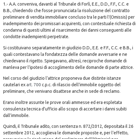
1.- A.A. conveniva, davanti al Tribunale di Forlì, E.E., D.D., F.F., C.C. e
B.B., chiedendo che fosse pronunciata la risoluzione del contratto
preliminare di vendita immobiliare concluso tra le parti l'(Omissis) per
inadempimento dei promissari acquirenti, con contestuale richiesta di
condanna di questi ultimi al risarcimento dei danni conseguenti alle
condotte inadempienti perpetrate.
Si costituivano separatamente in giudizio D.D., E.E. e F.F., C.C. e B.B., i
quali contestavano la fondatezza delle domande avversarie e ne
chiedevano il rigetto. Spiegavano, altresì, reciproche domande di
manleva per l’ipotesi di accoglimento delle domande di parte attrice.
Nel corso del giudizio l’attrice proponeva due distinte istanze
cautelari ex
art. 700
c.p.c. di rilascio dell’immobile oggetto del
preliminare, che venivano disattese anche in sede di reclamo.
Erano inoltre assunte le prove orali ammesse ed era espletata
consulenza tecnica d’ufficio allo scopo di accertare i danni subiti
dall’immobile.
Quindi, il Tribunale adito, con sentenza n. 872/2012, depositata il 26
settembre 2012, accoglieva le domande proposte e, per l’effetto,