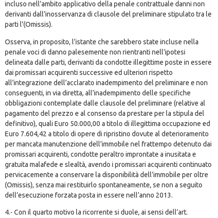
incluso nell’ambito applicativo della penale contrattuale danni non
derivanti dall’inosservanza di clausole del preliminare stipulato tra le
parti l'(Omissis).
Osserva, in proposito, l’istante che sarebbero state incluse nella
penale voci di danno palesemente non rientranti nell’ipotesi
delineata dalle parti, derivanti da condotte illegittime poste in essere
dai promissari acquirenti successive ed ulteriori rispetto
all’integrazione dell’acclarato inadempimento del preliminare e non
conseguenti, in via diretta, all’inadempimento delle specifiche
obbligazioni contemplate dalle clausole del preliminare (relative al
pagamento del prezzo e al consenso da prestare per la stipula del
definitivo), quali Euro 50.000,00 a titolo di illegittima occupazione ed
Euro 7.604,42 a titolo di opere di ripristino dovute al deterioramento
per mancata manutenzione dell’immobile nel frattempo detenuto dai
promissari acquirenti, condotte peraltro improntate a inusitata e
gratuita malafede e slealtà, avendo i promissari acquirenti continuato
pervicacemente a conservare la disponibilità dell’immobile per oltre
(Omissis), senza mai restituirlo spontaneamente, se non a seguito
dell’esecuzione forzata posta in essere nell’anno 2013.
4.- Con il quarto motivo la ricorrente si duole, ai sensi dell’
art.