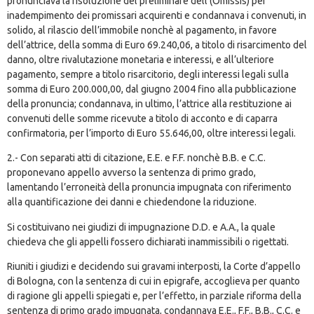
pronunciava la risoluzione del preliminare dell'(Omissis) per
inadempimento dei promissari acquirenti e condannava i convenuti, in
solido, al rilascio dell’immobile nonchè al pagamento, in favore
dell’attrice, della somma di Euro 69.240,06, a titolo di risarcimento del
danno, oltre rivalutazione monetaria e interessi, e all’ulteriore
pagamento, sempre a titolo risarcitorio, degli interessi legali sulla
somma di Euro 200.000,00, dal giugno 2004 fino alla pubblicazione
della pronuncia; condannava, in ultimo, l’attrice alla restituzione ai
convenuti delle somme ricevute a titolo di acconto e di caparra
confirmatoria, per l’importo di Euro 55.646,00, oltre interessi legali.
2.- Con separati atti di citazione, E.E. e F.F. nonchè B.B. e C.C.
proponevano appello avverso la sentenza di primo grado,
lamentando l’erroneità della pronuncia impugnata con riferimento
alla quantificazione dei danni e chiedendone la riduzione.
Si costituivano nei giudizi di impugnazione D.D. e A.A., la quale
chiedeva che gli appelli fossero dichiarati inammissibili o rigettati.
Riuniti i giudizi e decidendo sui gravami interposti, la Corte d’appello
di Bologna, con la sentenza di cui in epigrafe, accoglieva per quanto
di ragione gli appelli spiegati e, per l’effetto, in parziale riforma della
sentenza di primo grado impugnata, condannava E.E., F.F., B.B., C.C. e