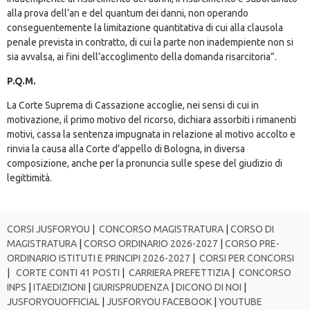
alla prova dell’an e del quantum dei danni, non operando
conseguentemente la limitazione quantitativa di cui alla clausola
penale prevista in contratto, di cui la parte non inadempiente non si
sia avvalsa, ai fini dell’accoglimento della domanda risarcitoria”.
P.Q.M.
La Corte Suprema di Cassazione accoglie, nei sensi di cui in
motivazione, il primo motivo del ricorso, dichiara assorbiti i rimanenti
motivi, cassa la sentenza impugnata in relazione al motivo accolto e
rinvia la causa alla Corte d’appello di Bologna, in diversa
composizione, anche per la pronuncia sulle spese del giudizio di
legittimità.
CORSI JUSFORYOU
|
CONCORSO MAGISTRATURA
|
CORSO DI
MAGISTRATURA
|
CORSO ORDINARIO 2026-2027
|
CORSO PRE-
ORDINARIO ISTITUTI E PRINCIPI 2026-2027
|
CORSI PER CONCORSI
|
CORTE CONTI 41 POSTI
|
CARRIERA PREFETTIZIA
|
CONCORSO
INPS
|
ITAEDIZIONI
|
GIURISPRUDENZA
|
DICONO DI NOI
|
JUSFORYOUOFFICIAL
|
JUSFORYOU FACEBOOK
|
YOUTUBE