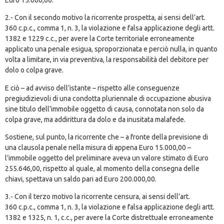
2.- Con il secondo motivo la ricorrente prospetta, ai sensi dell’
art.
360
c.p.c., comma 1, n. 3, la violazione e falsa applicazione degli
artt.
1382
e
1229
c.c., per avere la Corte territoriale erroneamente
applicato una penale esigua, sproporzionata e perciò nulla, in quanto
volta a limitare, in via preventiva, la responsabilità del debitore per
dolo o colpa grave.
E ciò – ad avviso dell’istante – rispetto alle conseguenze
pregiudizievoli di una condotta pluriennale di occupazione abusiva
sine titulo dell’immobile oggetto di causa, connotata non solo da
colpa grave, ma addirittura da dolo e da inusitata malafede.
Sostiene, sul punto, la ricorrente che – a fronte della previsione di
una clausola penale nella misura di appena Euro 15.000,00 –
l’immobile oggetto del preliminare aveva un valore stimato di Euro
255.646,00, rispetto al quale, al momento della consegna delle
chiavi, spettava un saldo pari ad Euro 200.000,00.
3.- Con il terzo motivo la ricorrente censura, ai sensi dell’
art.
360
c.p.c., comma 1, n. 3, la violazione e falsa applicazione degli
artt.
1382
e
1325
, n. 1, c.c., per avere la Corte distrettuale erroneamente