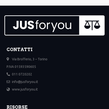
CONTATTI
Via Brofferio, 3 – Torino
P.IVA 01593590605
011 0720202
info@jusforyou.it
www.jusforyou.it
RISORSE