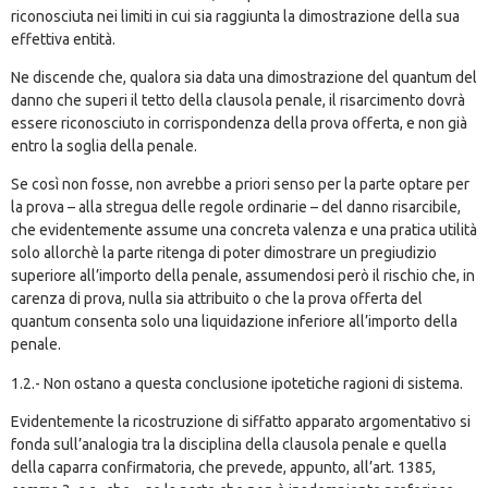
riconosciuta nei limiti in cui sia raggiunta la dimostrazione della sua
effettiva entità.
Ne discende che, qualora sia data una dimostrazione del quantum del
danno che superi il tetto della clausola penale, il risarcimento dovrà
essere riconosciuto in corrispondenza della prova offerta, e non già
entro la soglia della penale.
Se così non fosse, non avrebbe a priori senso per la parte optare per
la prova – alla stregua delle regole ordinarie – del danno risarcibile,
che evidentemente assume una concreta valenza e una pratica utilità
solo allorchè la parte ritenga di poter dimostrare un pregiudizio
superiore all’importo della penale, assumendosi però il rischio che, in
carenza di prova, nulla sia attribuito o che la prova offerta del
quantum consenta solo una liquidazione inferiore all’importo della
penale.
1.2.- Non ostano a questa conclusione ipotetiche ragioni di sistema.
Evidentemente la ricostruzione di siffatto apparato argomentativo si
fonda sull’analogia tra la disciplina della clausola penale e quella
della caparra confirmatoria, che prevede, appunto, all’
art. 1385
,