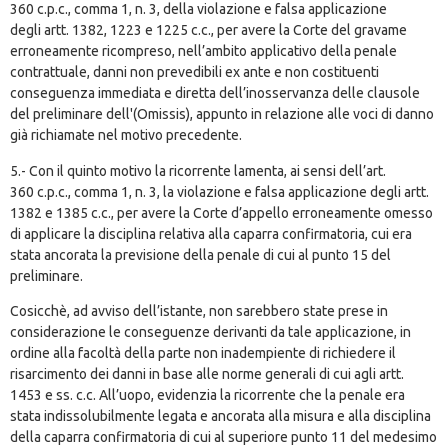
360
c.p.c., comma 1, n. 3, della violazione e falsa applicazione
degli
artt. 1382
,
1223
e
1225
c.c., per avere la Corte del gravame
erroneamente ricompreso, nell’ambito applicativo della penale
contrattuale, danni non prevedibili ex ante e non costituenti
conseguenza immediata e diretta dell’inosservanza delle clausole
del preliminare dell'(Omissis), appunto in relazione alle voci di danno
già richiamate nel motivo precedente.
5.- Con il quinto motivo la ricorrente lamenta, ai sensi dell’
art.
360
c.p.c., comma 1, n. 3, la violazione e falsa applicazione degli
artt.
1382
e
1385
c.c., per avere la Corte d’appello erroneamente omesso
di applicare la disciplina relativa alla caparra confirmatoria, cui era
stata ancorata la previsione della penale di cui al punto 15 del
preliminare.
Cosicchè, ad avviso dell’istante, non sarebbero state prese in
considerazione le conseguenze derivanti da tale applicazione, in
ordine alla facoltà della parte non inadempiente di richiedere il
risarcimento dei danni in base alle norme generali di cui agli
artt.
1453
e ss. c.c. All’uopo, evidenzia la ricorrente che la penale era
stata indissolubilmente legata e ancorata alla misura e alla disciplina
della caparra confirmatoria di cui al superiore punto 11 del medesimo