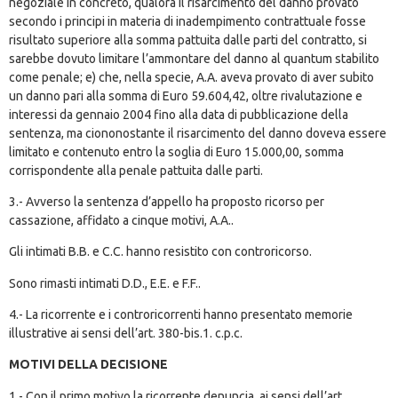
negoziale in concreto, qualora il risarcimento del danno provato
secondo i principi in materia di inadempimento contrattuale fosse
risultato superiore alla somma pattuita dalle parti del contratto, si
sarebbe dovuto limitare l’ammontare del danno al quantum stabilito
come penale; e) che, nella specie, A.A. aveva provato di aver subito
un danno pari alla somma di Euro 59.604,42, oltre rivalutazione e
interessi da gennaio 2004 fino alla data di pubblicazione della
sentenza, ma ciononostante il risarcimento del danno doveva essere
limitato e contenuto entro la soglia di Euro 15.000,00, somma
corrispondente alla penale pattuita dalle parti.
3.- Avverso la sentenza d’appello ha proposto ricorso per
cassazione, affidato a cinque motivi, A.A..
Gli intimati B.B. e C.C. hanno resistito con controricorso.
Sono rimasti intimati D.D., E.E. e F.F..
4.- La ricorrente e i controricorrenti hanno presentato memorie
illustrative ai sensi dell’art. 380-bis.1. c.p.c.
MOTIVI DELLA DECISIONE
1.- Con il primo motivo la ricorrente denuncia, ai sensi dell’
art.