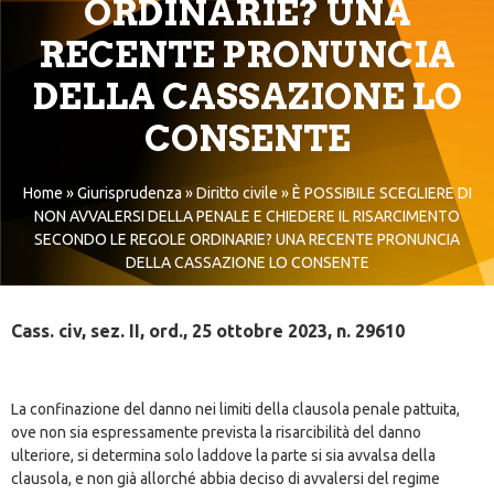
ORDINARIE? UNA
RECENTE PRONUNCIA
DELLA CASSAZIONE LO
CONSENTE
Home
»
Giurisprudenza
»
Diritto civile
»
È POSSIBILE SCEGLIERE DI
NON AVVALERSI DELLA PENALE E CHIEDERE IL RISARCIMENTO
SECONDO LE REGOLE ORDINARIE? UNA RECENTE PRONUNCIA
DELLA CASSAZIONE LO CONSENTE
Cass. civ, sez. II, ord., 25 ottobre 2023, n. 29610
La confinazione del danno nei limiti della clausola penale pattuita,
ove non sia espressamente prevista la risarcibilità del danno
ulteriore, si determina solo laddove la parte si sia avvalsa della
clausola, e non già allorché abbia deciso di avvalersi del regime