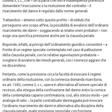
comma 3, c.c., che – se la parte che non è inadempiente preferisce
domandare l’esecuzione o la risoluzione del contratto – il
risarcimento del danno è regolato dalle norme generali.
Trattandosi – almeno sotto questo profilo – di istituti che
perseguono uno scopo affine, la possibilità di avvalersi dell’ordinario
risarcimento dei danni – soggiacendo ai relativi oneri probatori – non
esige una specifica previsione anche per la clausola penale.
Risponde, infatti, ai principi dell’ordinamento giuridico consentire – a
fronte di un regime speciale contemplato nel caso di pattuizione
della clausola penale, con le relative agevolazioni probatorie –
scegliere di avvalersi dei rimedi generali, con i connessi aggravi che
ne discendono.
Pertanto, come la previsione circa la facoltà di invocare il regime
ordinario della risoluzione, con la connessa domanda risarcitoria,
ex
art. 1385
, comma 3, c.c., opera in alternativa all’azione speciale di
recesso, alla stregua della confinazione del danno entro la cornice
della contemplata caparra confirmatoria; così, allo stesso modo – per
analogia di ratio -, la parte contrattuale danneggiata può invocare
l’ordinario risarcimento dei danni in alternativa alla disciplina della
clausola penale, quale previsione negoziale con funzione