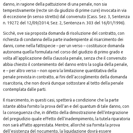
danno, in ragione della pattuizione di una penale, non sia
tempestivamente (recte sin da giudizio di prime cure) invocata in via
di eccezione (in senso stretto) dal convenuto (
Cass. Sez. 3, Sentenza
n. 19272 del 12/09/2014
; Sez. 2, Sentenza n. 303 del 16/01/1996).
Sicchè, ove sia proposta domanda di risoluzione del contratto, con
richiesta di condanna della parte inadempiente al risarcimento dei
danni, come nella fattispecie – per un verso – costituisce domanda
autonoma quella formulata nel corso del giudizio di primo grado e
volta all’applicazione della clausola penale, senza che il convenuto
abbia chiesto il contenimento del danno entro la soglia della penale,
e – per altro verso – non opera la limitazione quantitativa della
penale prevista in contratto, ai fini dell’accoglimento della domanda
risarcitoria, che non dovrà dunque sottostare al tetto della penale
contemplata dalle parti.
Il risarcimento, in questi casi, spetterà a condizione che la parte
istante abbia fornito la prova dell’an e del quantum di tale danno, con
la conseguenza che, in difetto della dimostrazione dell’integrazione
del pregiudizio quale effetto dell’inadempimento, la tutela riparatoria
non sarà affatto apprestata. Mentre, allorchè sia fornita la prova
dell’esistenza del nocumento, la liquidazione dovrà essere