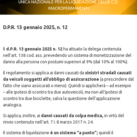
UNICA NAZIONALE PER LA LIQUIDAZIONE DELLE C.D.
MACROPERMANENTI
D.P.R. 13 gennaio 2025, n. 12
Il
d.P.R. 13 gennaio 2025 n. 12
ha attuato la delega contenuta
nell’art. 138 cod. ass. prevedendo un sistema di monetizzazione del
danno alla persona con postumi superiori al 9% (dal 10% al 100%).
Il regolamento si applica ai danni causati da
sinistri stradali causati
da veicoli soggetti all’obbligo di assicurazione
(a prescindere dal
fatto che siano assicurati o meno). Quindi si applicherà – ad esempio
– alle ipotesi di scontro tra due autoveicoli, ma non all’ipotesi di
scontro tra due biciclette, salva la questione dell’applicazione
analogica.
Si applica, inoltre, ai
danni causati da colpa medica,
in virtù del
rinvio contenuto nell’art. 7 I. 8 marzo 2017 n. 24.
Il sistema di liquidazione
è un sistema “a punto”;
quindi il