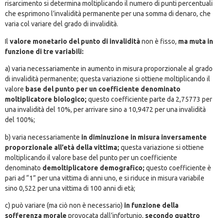
risarcimento si determina moltiplicando il numero di punti percentuali
che esprimono l’invalidità permanente per una somma di denaro, che
varia col variare del grado di invalidità.
Il
valore monetario del punto di invalidità
non è fisso,
ma muta in
funzione di tre variabili:
a) varia necessariamente in aumento in misura proporzionale al grado
di invalidità permanente; questa variazione si ottiene moltiplicando il
valore
base del punto per un coefficiente denominato
moltiplicatore biologico;
questo coefficiente parte da 2,75773 per
una invalidità del 10%, per arrivare sino a 10,9472 per una invalidità
del 100%;
b) varia necessariamente
in diminuzione in misura inversamente
proporzionale all’età della vittima;
questa variazione si ottiene
moltiplicando il valore base del punto per un coefficiente
denominato
demoltiplicatore demografico;
questo coefficiente è
pari ad “1” per una vittima di anni uno, e si riduce in misura variabile
sino 0,522 per una vittima di 100 anni di età;
c) può variare (ma ciò non è necessario)
in funzione della
sofferenza morale
provocata dall’infortunio,
secondo quattro