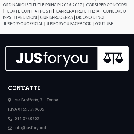
ORDINARIO ISTITUTI E PRINCIPI 2026-2027
|
CORSI PER CONCORSI
|
CORTE CONTI 41 POSTI
|
CARRIERA PREFETTIZIA
|
CONCORSO
INPS
|
ITAEDIZIONI
|
GIURISPRUDENZA
|
DICONO DI NOI
|
JUSFORYOUOFFICIAL
|
JUSFORYOU FACEBOOK
|
YOUTUBE
CONTATTI
Via Brofferio, 3 – Torino
P.IVA 01593590605
011 0720202
info@jusforyou.it