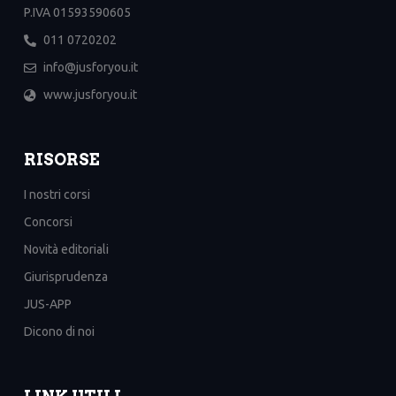
P.IVA 01593590605
011 0720202
info@jusforyou.it
www.jusforyou.it
RISORSE
I nostri corsi
Concorsi
Novità editoriali
Giurisprudenza
JUS-APP
Dicono di noi