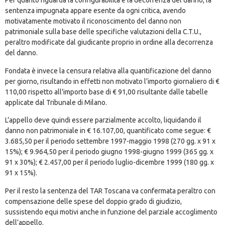
Per quanto riguarda la configurabilità e la decorrenza del danno, la
sentenza impugnata appare esente da ogni critica, avendo
motivatamente motivato il riconoscimento del danno non
patrimoniale sulla base delle specifiche valutazioni della C.T.U.,
peraltro modificate dal giudicante proprio in ordine alla decorrenza
del danno.
Fondata è invece la censura relativa alla quantificazione del danno
per giorno, risultando in effetti non motivato l’importo giornaliero di €
110,00 rispetto all’importo base di € 91,00 risultante dalle tabelle
applicate dal Tribunale di Milano.
L’appello deve quindi essere parzialmente accolto, liquidando il
danno non patrimoniale in € 16.107,00, quantificato come segue: €
3.685,50 per il periodo settembre 1997-maggio 1998 (270 gg. x 91 x
15%); € 9.964,50 per il periodo giugno 1998-giugno 1999 (365 gg. x
91 x 30%); € 2.457,00 per il periodo luglio-dicembre 1999 (180 gg. x
91 x 15%).
Per il resto la sentenza del TAR Toscana va confermata peraltro con
compensazione delle spese del doppio grado di giudizio,
sussistendo equi motivi anche in funzione del parziale accoglimento
dell’appello.