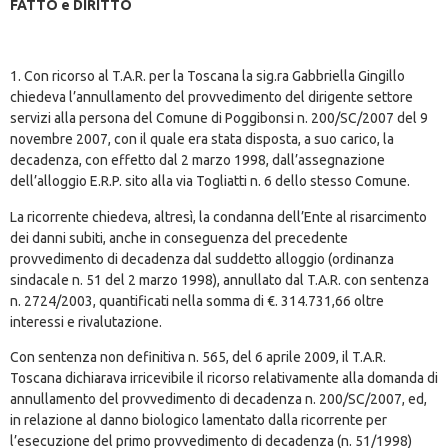
FATTO e DIRITTO
1. Con ricorso al T.A.R. per la Toscana la sig.ra Gabbriella Gingillo
chiedeva l’annullamento del provvedimento del dirigente settore
servizi alla persona del Comune di Poggibonsi n. 200/SC/2007 del 9
novembre 2007, con il quale era stata disposta, a suo carico, la
decadenza, con effetto dal 2 marzo 1998, dall’assegnazione
dell’alloggio E.R.P. sito alla via Togliatti n. 6 dello stesso Comune.
La ricorrente chiedeva, altresì, la condanna dell’Ente al risarcimento
dei danni subiti, anche in conseguenza del precedente
provvedimento di decadenza dal suddetto alloggio (ordinanza
sindacale n. 51 del 2 marzo 1998), annullato dal T.A.R. con sentenza
n. 2724/2003, quantificati nella somma di €. 314.731,66 oltre
interessi e rivalutazione.
Con sentenza non definitiva n. 565, del 6 aprile 2009, il T.A.R.
Toscana dichiarava irricevibile il ricorso relativamente alla domanda di
annullamento del provvedimento di decadenza n. 200/SC/2007, ed,
in relazione al danno biologico lamentato dalla ricorrente per
l’esecuzione del primo provvedimento di decadenza (n. 51/1998)