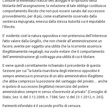
Comune di immediato rilascio dell’alloggio e di ripristino della
titolarità dell’assegnazione; la violazione di tale obbligo costituisce
comportamento illecito che non può essere sanato dal successivo
provvedimento, per di più, come esattamente osservato dalla
sentenza impugnata, emessa dalla stessa Autorità cui è imputabile
l’illecito.
E’ evidente cioè la natura oppositiva e non pretensiva dell’interesse
fatto valere dalla Gingillo, che non chiede all’amministrazione un
facere, avente per oggetto una utilità che la ricorrente asserisce
illegittimamente negatagli, ma vuole evitare che il comportamento
dell’amministrazione gli sottragga una utilità di cui è titolare.
E viene quindi correttamente richiamato il precedente di questa
Sezione per cui “la tutela risarcitoria degli interessi oppositivi è
sempre ammessa in presenza di un atto amministrativo illegittimo
che abbia compresso la posizione del vantaggio del privato… anche
in ipotesi di successivo (legittimo) riesercizio del potere
amministrativo sempre in senso sfavorevole al privato” (Consiglio di
Stato, Sez. V, del 3.12.2009, n. 7586; Sez. V, del 23.1.2012, n. 265).
Parimenti infondato è il secondo profilo di censura.