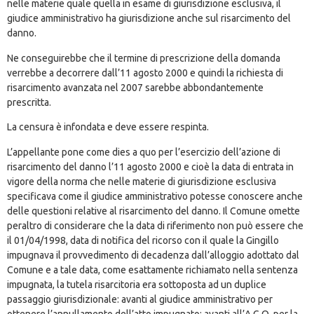
nelle materie quale quella in esame di giurisdizione esclusiva, il
giudice amministrativo ha giurisdizione anche sul risarcimento del
danno.
Ne conseguirebbe che il termine di prescrizione della domanda
verrebbe a decorrere dall’11 agosto 2000 e quindi la richiesta di
risarcimento avanzata nel 2007 sarebbe abbondantemente
prescritta.
La censura è infondata e deve essere respinta.
L’appellante pone come dies a quo per l’esercizio dell’azione di
risarcimento del danno l’11 agosto 2000 e cioè la data di entrata in
vigore della norma che nelle materie di giurisdizione esclusiva
specificava come il giudice amministrativo potesse conoscere anche
delle questioni relative al risarcimento del danno. Il Comune omette
peraltro di considerare che la data di riferimento non può essere che
il 01/04/1998, data di notifica del ricorso con il quale la Gingillo
impugnava il provvedimento di decadenza dall’alloggio adottato dal
Comune e a tale data, come esattamente richiamato nella sentenza
impugnata, la tutela risarcitoria era sottoposta ad un duplice
passaggio giurisdizionale: avanti al giudice amministrativo per
ottenere l’annullamento dell’atto impugnato; avanti all’A.G.O. per la