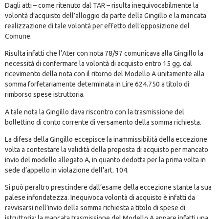
Dagli atti – come ritenuto dal TAR – risulta inequivocabilmente la
volontà d’acquisto dell’alloggio da parte della Gingillo e la mancata
realizzazione di tale volontà per effetto dell’opposizione del
Comune.
Risulta infatti che l’Ater con nota 78/97 comunicava alla Gingillo la
necessità di confermare la volontà di acquisto entro 15 gg. dal
ricevimento della nota con il ritorno del Modello A unitamente alla
somma forfetariamente determinata in Lire 624.750 a titolo di
rimborso spese istruttoria.
A tale nota la Gingillo dava riscontro con la trasmissione del
bollettino di conto corrente di versamento della somma richiesta.
La difesa della Gingillo eccepisce la inammissibilità della eccezione
volta a contestare la validità della proposta di acquisto per mancato
invio del modello allegato A, in quanto dedotta per la prima volta in
sede d’appello in violazione dell’art. 104.
Si può peraltro prescindere dall’esame della eccezione stante la sua
palese infondatezza. Inequivoca volontà di acquisto è infatti da
ravvisarsi nell’invio della somma richiesta a titolo di spese di
istruttoria; la mancata trasmissione del Modello A appare infatti una