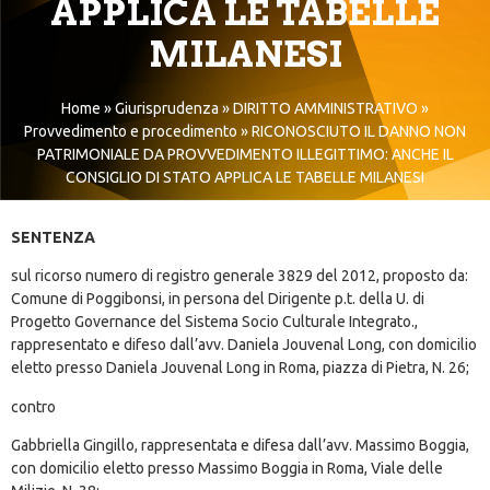
APPLICA LE TABELLE
MILANESI
Home
»
Giurisprudenza
»
DIRITTO AMMINISTRATIVO
»
Provvedimento e procedimento
»
RICONOSCIUTO IL DANNO NON
PATRIMONIALE DA PROVVEDIMENTO ILLEGITTIMO: ANCHE IL
CONSIGLIO DI STATO APPLICA LE TABELLE MILANESI
SENTENZA
sul ricorso numero di registro generale 3829 del 2012, proposto da:
Comune di Poggibonsi, in persona del Dirigente p.t. della U. di
Progetto Governance del Sistema Socio Culturale Integrato.,
rappresentato e difeso dall’avv. Daniela Jouvenal Long, con domicilio
eletto presso Daniela Jouvenal Long in Roma, piazza di Pietra, N. 26;
contro
Gabbriella Gingillo, rappresentata e difesa dall’avv. Massimo Boggia,
con domicilio eletto presso Massimo Boggia in Roma, Viale delle