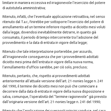
limitare in maniera eccessiva ed irragionevole l’esercizio del potere
di autotutela amministrativa;
Ritenuto, infatti, che l’eventuale applicazione retroattiva, nel senso
ritenuto dal T.a.r., finirebbe per sottoporre l’esercizio del potere di
annullamento ad un termine inferiore rispetto ai diciotto mesi voluti
dalla legge, dovendosi inevitabilmente detrarre, in quanto già
consumato, il periodo di tempo intercorrente tra l’adozione del
provvedimento e la data di entrata in vigore della legge;
Ritenuto che tale interpretazione porterebbe, per assurdo,
all’irragionevole conseguenza che per i provvedimenti adottati
diciotto mesi prima dell’entrata in vigore della nuova norma,
l’annullamento d’ufficio sarebbe, per ciò solo, precluso;
Ritenuto, pertanto, che, rispetto ai provvedimenti adottati
anteriormente all’attuale versione dell’art. 21-
nonies
legge n. 241
del 1990, il termine dei diciotto mesi non può che cominciare a
decorrere dalla data di entrata in vigore della nuova disposizione e
salva, comunque, l’operatività del “termine ragionevole” già previsto
dall’originaria versione dell’art. 21-
nonies
legge n. 241 del 1990;
Ritenuto che l’applicazione dei suesposti principi conduce, nel caso