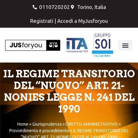
0110720202
Torino, Italia
Registrati
|
Accedi a MyJusforyou
IL REGIME TRANSITORIO
DEL “NUOVO” ART. 21-
NONIES LEGGE N. 241 DEL
1990
Home
»
Giurisprudenza
»
DIRITTO AMMINISTRATIVO
»
Provvedimento e procedimento
»
IL REGIME TRANSITORIO DEL
“NUOVO” ART. 21-NONIES LEGGE N. 241 DEL 1990