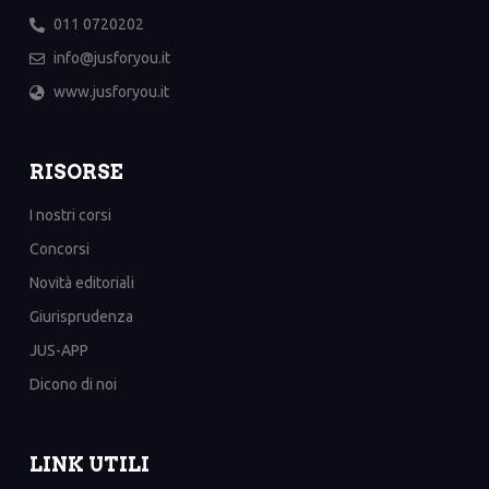
011 0720202
info@jusforyou.it
www.jusforyou.it
RISORSE
I nostri corsi
Concorsi
Novità editoriali
Giurisprudenza
JUS-APP
Dicono di noi
LINK UTILI