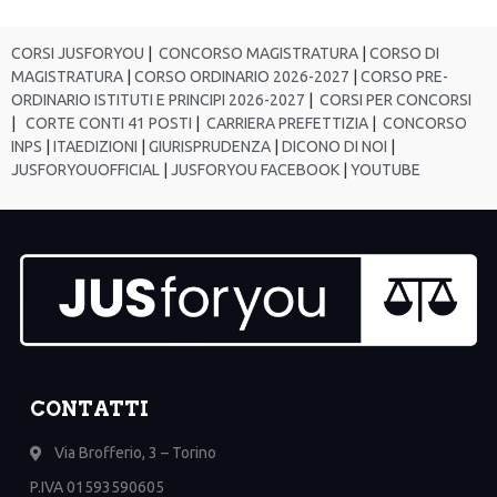
CORSI JUSFORYOU
|
CONCORSO MAGISTRATURA
|
CORSO DI
MAGISTRATURA
|
CORSO ORDINARIO 2026-2027
|
CORSO PRE-
ORDINARIO ISTITUTI E PRINCIPI 2026-2027
|
CORSI PER CONCORSI
|
CORTE CONTI 41 POSTI
|
CARRIERA PREFETTIZIA
|
CONCORSO
INPS
|
ITAEDIZIONI
|
GIURISPRUDENZA
|
DICONO DI NOI
|
JUSFORYOUOFFICIAL
|
JUSFORYOU FACEBOOK
|
YOUTUBE
CONTATTI
Via Brofferio, 3 – Torino
P.IVA 01593590605