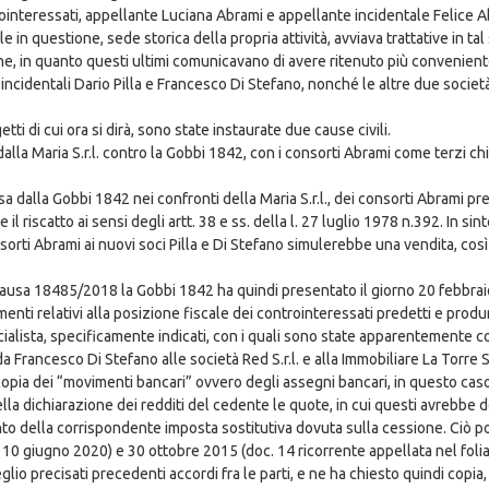
ontrointeressati, appellante Luciana Abrami e appellante incidentale Felice A
 in questione, sede storica della propria attività, avviava trattative in tal
ne, in quanto questi ultimi comunicavano di avere ritenuto più conveniente
 incidentali Dario Pilla e Francesco Di Stefano, nonché le altre due societ
ggetti di cui ora si dirà, sono state instaurate due cause civili.
la Maria S.r.l. contro la Gobbi 1842, con i consorti Abrami come terzi chia
alla Gobbi 1842 nei confronti della Maria S.r.l., dei consorti Abrami prece
 il riscatto ai sensi degli artt. 38 e ss. della l. 27 luglio 1978 n.392. In s
rti Abrami ai nuovi soci Pilla e Di Stefano simulerebbe una vendita, così r
ta causa 18485/2018 la Gobbi 1842 ha quindi presentato il giorno 20 febbra
enti relativi alla posizione fiscale dei controinteressati predetti e produr
ercialista, specificamente indicati, con i quali sono state apparentemente 
a Francesco Di Stefano alle società Red S.r.l. e alla Immobiliare La Torre S.r
a copia dei “movimenti bancari” ovvero degli assegni bancari, in questo caso
la dichiarazione dei redditi del cedente le quote, in cui questi avrebbe d
nto della corrispondente imposta sostitutiva dovuta sulla cessione. Ciò po
o 10 giugno 2020) e 30 ottobre 2015 (doc. 14 ricorrente appellata nel fol
o precisati precedenti accordi fra le parti, e ne ha chiesto quindi copia, o