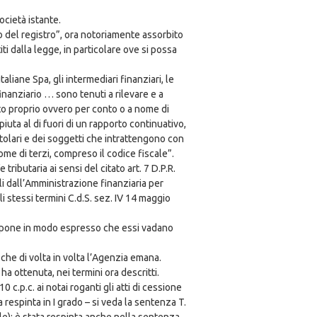
ocietà istante.
icio del registro”, ora notoriamente assorbito
ti dalla legge, in particolare ove si possa
liane Spa, gli intermediari finanziari, le
inanziario … sono tenuti a rilevare e a
onto proprio ovvero per conto o a nome di
iuta al di fuori di un rapporto continuativo,
itolari e dei soggetti che intrattengono con
ome di terzi, compreso il codice fiscale”.
ributaria ai sensi del citato art. 7 D.P.R.
li dall’Amministrazione finanziaria per
li stessi termini C.d.S. sez. IV 14 maggio
2 dispone in modo espresso che essi vadano
 che di volta in volta l’Agenzia emana.
ha ottenuta, nei termini ora descritti.
 c.p.c. ai notai roganti gli atti di cessione
 respinta in I grado – si veda la sentenza T.