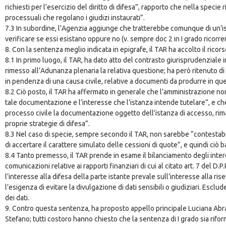
richiesti per l’esercizio del diritto di difesa”, rapporto che nella spe
processuali che regolano i giudizi instaurati”.
7.3 In subordine, l’Agenzia aggiunge che tratterebbe comunque di un’is
verificare se essi esistano oppure no (v. sempre doc 2 in I grado ricorrent
8. Con la sentenza meglio indicata in epigrafe, il TAR ha accolto il ricor
8.1 In primo luogo, il TAR, ha dato atto del contrasto giurisprudenzial
rimesso all’Adunanza plenaria la relativa questione; ha però ritenuto di
in pendenza di una causa civile, relative a documenti da produrre in que
8.2 Ciò posto, il TAR ha affermato in generale che l’amministrazione non 
tale documentazione e l’interesse che l’istanza intende tutelare”, e ch
processo civile la documentazione oggetto dell’istanza di accesso, rima
proprie strategie di difesa”.
8.3 Nel caso di specie, sempre secondo il TAR, non sarebbe “contestabi
di accertare il carattere simulato delle cessioni di quote”, e quindi ciò
8.4 Tanto premesso, il TAR prende in esame il bilanciamento degli intere
comunicazioni relative ai rapporti finanziari di cui al citato art. 7 del D
l’interesse alla difesa della parte istante prevale sull’interesse alla ri
l’esigenza di evitare la divulgazione di dati sensibili o giudiziari. Escl
dei dati.
9. Contro questa sentenza, ha proposto appello principale Luciana Abram
Stefano; tutti costoro hanno chiesto che la sentenza di I grado sia riforma