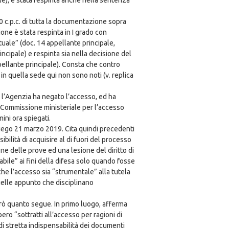
ale); è stata respinta anche nella sentenza
0 c.p.c. di tutta la documentazione sopra
ione è stata respinta in I grado con
tuale” (doc. 14 appellante principale,
incipale) e respinta sia nella decisione del
ellante principale). Consta che contro
 quella sede qui non sono noti (v. replica
, l’Agenzia ha negato l’accesso, ed ha
la Commissione ministeriale per l’accesso
mini ora spiegati.
iego 21 marzo 2019. Cita quindi precedenti
lità di acquisire al di fuori del processo
ne delle prove ed una lesione del diritto di
ile” ai fini della difesa solo quando fosse
che l’accesso sia “strumentale” alla tutela
uelle appunto che disciplinano
rò quanto segue. In primo luogo, afferma
bero “sottratti all’accesso per ragioni di
di stretta indispensabilità dei documenti