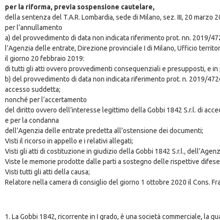
per la riforma, previa sospensione cautelare,
della sentenza del T.A.R. Lombardia, sede di Milano, sez. III, 20 marzo 2
per l’annullamento
a) del provvedimento di data non indicata riferimento prot. nn. 2019/
l’Agenzia delle entrate, Direzione provinciale I di Milano, Ufficio territo
il giorno 20 febbraio 2019:
di tutti gli atti ovvero provvedimenti consequenziali e presupposti, e in 
b) del provvedimento di data non indicata riferimento prot. n. 2019/472
accesso suddetta;
nonché per l’accertamento
del diritto ovvero dell’interesse legittimo della Gobbi 1842 S.r.l. di ac
e per la condanna
dell’Agenzia delle entrate predetta all’ostensione dei documenti;
Visti il ricorso in appello e i relativi allegati;
Visti gli atti di costituzione in giudizio della Gobbi 1842 S.r.l., dell’Age
Viste le memorie prodotte dalle parti a sostegno delle rispettive difese
Visti tutti gli atti della causa;
Relatore nella camera di consiglio del giorno 1 ottobre 2020 il Cons. Fr
1. La Gobbi 1842, ricorrente in I grado, è una società commerciale, la qu