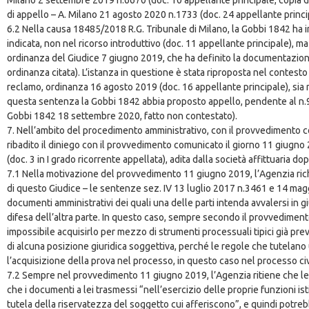
Milano 2 settembre 2019 n.6670 (doc. 10 appellante principale, copia di 
di appello – A. Milano 21 agosto 2020 n.1733 (doc. 24 appellante princi
6.2 Nella causa 18485/2018 R.G. Tribunale di Milano, la Gobbi 1842 ha in
indicata, non nel ricorso introduttivo (doc. 11 appellante principale), ma
ordinanza del Giudice 7 giugno 2019, che ha definito la documentazione “
ordinanza citata). L’istanza in questione è stata riproposta nel contesto
reclamo, ordinanza 16 agosto 2019 (doc. 16 appellante principale), sia
questa sentenza la Gobbi 1842 abbia proposto appello, pendente al n.96
Gobbi 1842 18 settembre 2020, fatto non contestato).
7. Nell’ambito del procedimento amministrativo, con il provvedimento co
ribadito il diniego con il provvedimento comunicato il giorno 11 giugno 
(doc. 3 in I grado ricorrente appellata), adita dalla società affittuaria do
7.1 Nella motivazione del provvedimento 11 giugno 2019, l’Agenzia ri
di questo Giudice – le sentenze sez. IV 13 luglio 2017 n.3461 e 14 magg
documenti amministrativi dei quali una delle parti intenda avvalersi in 
difesa dell’altra parte. In questo caso, sempre secondo il provvedimen
impossibile acquisirlo per mezzo di strumenti processuali tipici già prev
di alcuna posizione giuridica soggettiva, perché le regole che tutelano
l’acquisizione della prova nel processo, in questo caso nel processo civile
7.2 Sempre nel provvedimento 11 giugno 2019, l’Agenzia ritiene che l
che i documenti a lei trasmessi “nell’esercizio delle proprie funzioni isti
tutela della riservatezza del soggetto cui afferiscono”, e quindi potreb