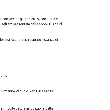
a con pec 11 giugno 2019, con il quale
agli atti presentata dalla Gobbi 1842 s.r.l.
desima Agenzia ha respinto l’istanza di
rami;
a, Ermanno Vaglio e Gian Luca Grossi;
un immobile datole in locazione dalla