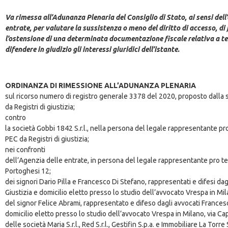
Va rimessa all’Adunanza Plenaria del Consiglio di Stato, ai sensi dell’
entrate, per valutare la sussistenza o meno del diritto di accesso, di 
l’ostensione di una determinata documentazione fiscale relativa a ter
difendere in giudizio gli interessi giuridici dell’istante.
ORDINANZA DI RIMESSIONE ALL’ADUNANZA PLENARIA
sul ricorso numero di registro generale 3378 del 2020, proposto dalla 
da Registri di giustizia;
contro
la società Gobbi 1842 S.r.l., nella persona del legale rappresentante p
PEC da Registri di giustizia;
nei confronti
dell’Agenzia delle entrate, in persona del legale rappresentante pro te
Portoghesi 12;
dei signori Dario Pilla e Francesco Di Stefano, rappresentati e difesi d
Giustizia e domicilio eletto presso lo studio dell’avvocato Vrespa in Mi
del signor Felice Abrami, rappresentato e difeso dagli avvocati Francesca
domicilio eletto presso lo studio dell’avvocato Vrespa in Milano, via Ca
delle società Maria S.r.l., Red S.r.l., Gestifin S.p.a. e Immobiliare La Torre S