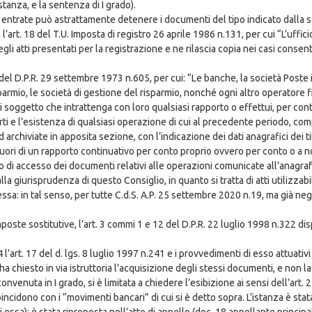
stanza, e la sentenza di I grado).
e entrate può astrattamente detenere i documenti del tipo indicato dalla s
ica l’art. 18 del T.U. Imposta di registro 26 aprile 1986 n.131, per cui “L’uff
li atti presentati per la registrazione e ne rilascia copia nei casi consenti
el D.P.R. 29 settembre 1973 n.605, per cui: “Le banche, la società Poste ita
parmio, le società di gestione del risparmio, nonché ogni altro operatore f
ogni soggetto che intrattenga con loro qualsiasi rapporto o effettui, per c
rti e l’esistenza di qualsiasi operazione di cui al precedente periodo, comp
 archiviate in apposita sezione, con l’indicazione dei dati anagrafici dei t
 fuori di un rapporto continuativo per conto proprio ovvero per conto o a n
o di accesso dei documenti relativi alle operazioni comunicate all’anagrafe t
giurisprudenza di questo Consiglio, in quanto si tratta di atti utilizzabi
essa: in tal senso, per tutte C.d.S. A.P. 25 settembre 2020 n.19, ma già neg
le imposte sostitutive, l’art. 3 commi 1 e 12 del D.P.R. 22 luglio 1998 n.32
art. 17 del d. lgs. 8 luglio 1997 n.241 e i provvedimenti di esso attuativi
a chiesto in via istruttoria l’acquisizione degli stessi documenti, e non la 
enuta in I grado, si è limitata a chiedere l’esibizione ai sensi dell’art. 210
cidono con i “movimenti bancari” di cui si è detto sopra. L’istanza è stata