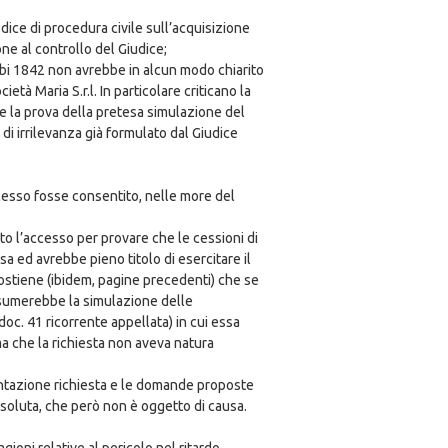
dice di procedura civile sull’acquisizione
ne al controllo del Giudice;
bi 1842 non avrebbe in alcun modo chiarito
à Maria S.r.l. In particolare criticano la
 e la prova della pretesa simulazione del
i irrilevanza già formulato dal Giudice
esso fosse consentito, nelle more del
sto l’accesso per provare che le cessioni di
a ed avrebbe pieno titolo di esercitare il
 sostiene (ibidem, pagine precedenti) che se
 desumerebbe la simulazione delle
c. 41 ricorrente appellata) in cui essa
ma che la richiesta non aveva natura
mentazione richiesta e le domande proposte
ssoluta, che però non è oggetto di causa.