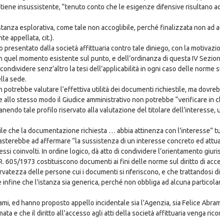
cie ritiene insussistente, “tenuto conto che le esigenze difensive risultan
tanza esplorativa, come tale non accoglibile, perché finalizzata non ad 
e appellata, cit.).
so presentato dalla società affittuaria contro tale diniego, con la motivazi
e in quel momento esistente sul punto, e dell’ordinanza di questa IV Sezi
 condividere senz’altro la tesi dell’applicabilità in ogni caso delle norme
lla sede.
potrebbe valutare l’effettiva utilità dei documenti richiestile, ma dovrebb
e allo stesso modo il Giudice amministrativo non potrebbe “verificare in c
nendo tale profilo riservato alla valutazione del titolare dell’interesse,
le che la documentazione richiesta … abbia attinenza con l’interesse” tut
 basterebbe ad affermare “la sussistenza di un interesse concreto ed attua
ssi coinvolti. In ordine logico, dà atto di condividere l’orientamento giur
.P.R. 605/1973 costituiscono documenti ai fini delle norme sul diritto di acce
servatezza delle persone cui i documenti si riferiscono, e che trattandosi d
ude infine che l’istanza sia generica, perché non obbliga ad alcuna particol
i, ed hanno proposto appello incidentale sia l’Agenzia, sia Felice Abrami 
ta e che il diritto all’accesso agli atti della società affittuaria venga ri