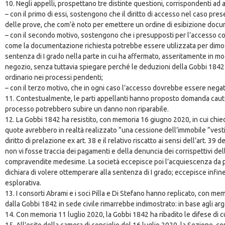
10. Negli appelli, prospettano tre distinte questioni, corrispondenti ad a
– con il primo di essi, sostengono che il diritto di accesso nel caso pr
delle prove, che com’è noto per emettere un ordine di esibizione docume
– con il secondo motivo, sostengono che i presupposti per l’accesso c
come la documentazione richiesta potrebbe essere utilizzata per dimostra
sentenza di I grado nella parte in cui ha affermato, asseritamente in mo
negozio, senza tuttavia spiegare perché le deduzioni della Gobbi 1842 a
ordinario nei processi pendenti;
– con il terzo motivo, che in ogni caso l’accesso dovrebbe essere negato,
11. Contestualmente, le parti appellanti hanno proposto domanda caut
processo potrebbero subire un danno non riparabile.
12. La Gobbi 1842 ha resistito, con memoria 16 giugno 2020, in cui chiede
quote avrebbero in realtà realizzato “una cessione dell’immobile “vesti
diritto di prelazione ex art. 38 e il relativo riscatto ai sensi dell’art.
non vi fosse traccia dei pagamenti e della denuncia dei corrispettivi del
compravendite medesime. La società eccepisce poi l’acquiescenza da par
dichiara di volere ottemperare alla sentenza di I grado; eccepisce infin
esplorativa.
13. I consorti Abrami e i soci Pilla e Di Stefano hanno replicato, con 
dalla Gobbi 1842 in sede civile rimarrebbe indimostrato: in base agli a
14. Con memoria 11 luglio 2020, la Gobbi 1842 ha ribadito le difese di cu