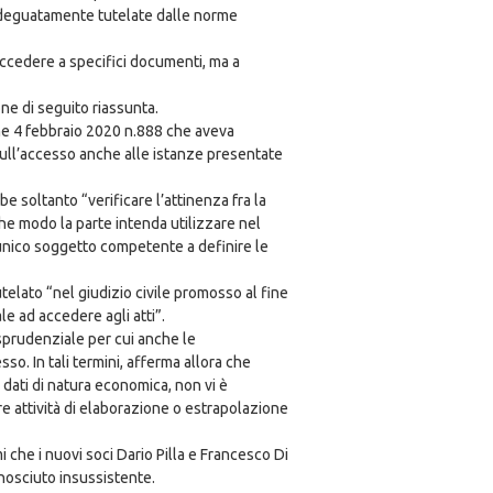
o adeguatamente tutelate dalle norme
accedere a specifici documenti, ma a
one di seguito riassunta.
one 4 febbraio 2020 n.888 che aveva
 sull’accesso anche alle istanze presentate
e soltanto “verificare l’attinenza fra la
he modo la parte intenda utilizzare nel
 unico soggetto competente a definire le
elato “nel giudizio civile promosso al fine
le ad accedere agli atti”.
isprudenziale per cui anche le
sso. In tali termini, afferma allora che
i dati di natura economica, non vi è
are attività di elaborazione o estrapolazione
che i nuovi soci Dario Pilla e Francesco Di
conosciuto insussistente.