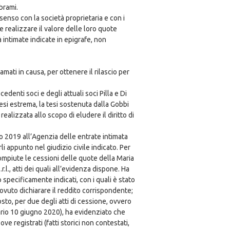
brami.
 senso con la società proprietaria e con i
 realizzare il valore delle loro quote
à intimate indicate in epigrafe, non
mati in causa, per ottenere il rilascio per
denti soci e degli attuali soci Pilla e Di
intesi estrema, la tesi sostenuta dalla Gobbi
ealizzata allo scopo di eludere il diritto di
io 2019 all’Agenzia delle entrate intimata
li appunto nel giudizio civile indicato. Per
compiute le cessioni delle quote della Maria
.l., atti dei quali all’evidenza dispone. Ha
 specificamente indicati, con i quali è stato
ovuto dichiarare il reddito corrispondente;
sto, per due degli atti di cessione, ovvero
iario 10 giugno 2020), ha evidenziato che
ve registrati (fatti storici non contestati,