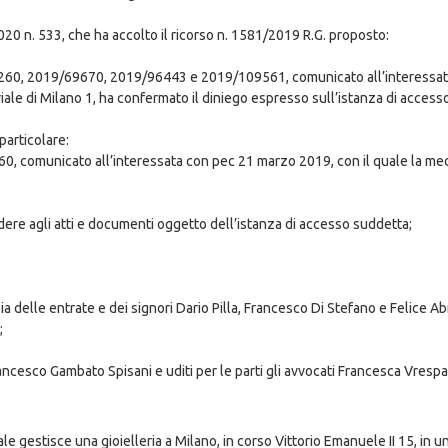
020 n. 533, che ha accolto il ricorso n. 1581/2019 R.G. proposto:
47260, 2019/69670, 2019/96443 e 2019/109561, comunicato all’interessat
riale di Milano 1, ha confermato il diniego espresso sull’istanza di accesso 
particolare:
60, comunicato all’interessata con pec 21 marzo 2019, con il quale la me
cedere agli atti e documenti oggetto dell’istanza di accesso suddetta;
nzia delle entrate e dei signori Dario Pilla, Francesco Di Stefano e Felice Ab
;
ancesco Gambato Spisani e uditi per le parti gli avvocati Francesca Vresp
ale gestisce una gioielleria a Milano, in corso Vittorio Emanuele II 15, in 