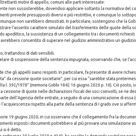
ltrettanti motivi di appello, comuni alle parti interessate:
esente non sussisterebbe, dovendosi applicare soltanto la normativa del co
nti prevede presupposti diversi e più restrittivi, e comunque lo sottopo
omunque non sarebbero dimostrati. In particolare, sostengono che la Gob
re l’asserito carattere simulato del trasferimento delle quote della societ
do apodittico, la sussistenza di un collegamento tra i documenti richiesti
vrebbero consentito di superare nel giudizio amministrativo un giudizio d
 trattandosi di dati sensibili.
elare di sospensione della sentenza impugnata, osservando che, se l’acc
 che gli appelli siano respinti. In particolare, fa presente di avere richie
ta” da cessione quote societarie”, per cui essa “sarebbe stata pretermess
 39 della l. 392/1978” (memoria Gobbi 1842 16 giugno 2020 p. 16). Ciò posto,
la cessione di quote nelle dichiarazioni fiscali dei soci coinvolti, se ne
te dell’Agenzia delle entrate, a seguito di una comunicazione di essa (do
e l’acquiescenza rispetto alla parte della sentenza di I grado ove si affer
memorie 19 giugno 2020, in cui osservano che il collegamento fra la docu
rgomenti esposti i documenti potrebbero al più provare una simulazione a
i si è detto.