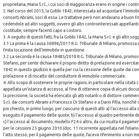
proprietaria, Maria S.r.l., i cui soci di maggioranza erano in origine i c
2. Nel corso del 2015, la Gobbi 1842, interessata ad acquistare l’immobile
consorti Abrami, soci di essa. Le trattative però non andavano a buon fi
cedendole ad altri soggetti, ovvero gli altri controinteressati appellanti
costituite, sempre facenti capo a costoro.
3. A seguito di questi fatti, fra la Gobbi 1842, la Maria S.r.l. e gli altri so
3.1 La prima è la causa 36896/2017 R.G. Tribunale di Milano, promossa dal
finita locazione dell’immobile in questione.
3.2 La seconda è la causa 18485/2018 R.G. Tribunale di Milano, promossa d
Stefano, per sentir dichiarare il proprio diritto di prelazione ed esercitare
1842 in questo giudizio è quella per cui la cessione delle quote dai conso
prelazione e di riscatto del conduttore di immobile commerciale.
4. Allo scopo di sostenere le proprie ragioni, in particolare nella cita
appellata un’istanza di accesso, al fine di ottenere copia di alcuni docum
la precisione, la società ha elencato gli atti notarili o di dottore comm
S.r.l. dai consorti Abrami a Francesco Di Stefano e a Dario Pilla, nonché d
poi chiesto, in primo luogo, per ciascuno di questi atti: a) l’accesso all
eseguito il pagamento delle quote; b) l’accesso al quadro pertinente del
c) l’accesso al documento, modello F24 o altro, da cui risulta il pagame
per le cessioni 25 giugno 2010 (doc. 11 ricorrente appellata nel foliari
l’atto stesso, per il pagamento delle quote, faceva riferimento a non megli