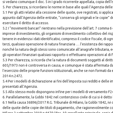
si vedano comunque il doc. 5 in I grado ricorrente appellata, copia dell’i
5. Per chiarezza, si ricordano le norme in base alle quali l’Agenzia dell
5.1 Per gli atti relativi alla cessione delle quote, ove registrati, si appl
appunto dall’Agenzia delle entrate, “conserva gli originali e le copie” deg
esercitare il diritto di accesso.
5.2 I “movimenti bancari” rientrano nella previsione dell’art. 7 comma 6 d
imprese di investimento, gli organismi di investimento collettivo del ris
tenere in evidenza i dati identificativi, compreso il codice fiscale, di 
terzi, qualsiasi operazione di natura finanziaria … l’esistenza dei rappo
nonché la natura degli stessi sono comunicate all’anagrafe tributaria, ed
gli operatori finanziari qualsiasi rapporto o effettuano operazioni al di
5.3 Per chiarezza, si ricorda che la natura di documenti soggetti al diritt
605/1973 non è controversa in causa, e comunque è stata affermata dalla 
l’esercizio delle proprie funzioni istituzionali, anche se non formati da 
2014 n.2472.
5.4 Per i modelli di dichiarazione ai fini dell’imposta sui redditi e del
presentati all’Agenzia.
5.5 Allo stesso modo dispongono infine per i modelli di versamento F24 l’
6. Parallelamente, la Gobbi 1842 nel contenzioso civile di cui si è detto h
6.1 Nella causa 36896/2017 R.G. Tribunale di Milano, la Gobbi 1842, ivi conv
delle quote delle copie dei titoli di pagamento, che ragionevolmente coin