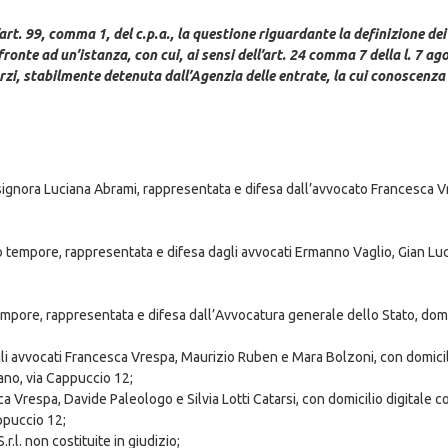
art. 99, comma 1, del c.p.a., la questione riguardante la definizione dei
fronte ad un’istanza, con cui, ai sensi dell’art. 24 comma 7 della l. 7 a
zi, stabilmente detenuta dall’Agenzia delle entrate, la cui conoscenza 
signora Luciana Abrami, rappresentata e difesa dall’avvocato Francesca V
ro tempore, rappresentata e difesa dagli avvocati Ermanno Vaglio, Gian Luc
mpore, rappresentata e difesa dall’Avvocatura generale dello Stato, domici
agli avvocati Francesca Vrespa, Maurizio Ruben e Mara Bolzoni, con domicil
lano, via Cappuccio 12;
 Vrespa, Davide Paleologo e Silvia Lotti Catarsi, con domicilio digitale co
ppuccio 12;
.r.l. non costituite in giudizio;