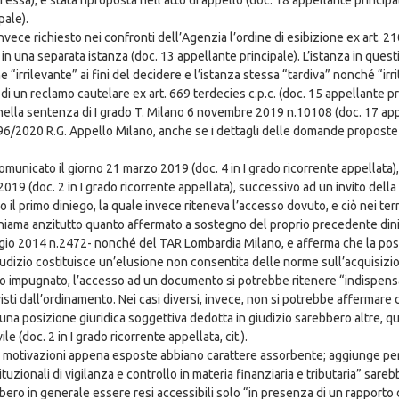
essa); è stata riproposta nell’atto di appello (doc. 18 appellante princip
pale).
vece richiesto nei confronti dell’Agenzia l’ordine di esibizione ex art. 21
 in una separata istanza (doc. 13 appellante principale). L’istanza in quest
irrilevante” ai fini del decidere e l’istanza stessa “tardiva” nonché “irri
 di un reclamo cautelare ex art. 669 terdecies c.p.c. (doc. 15 appellante pr
 nella sentenza di I grado T. Milano 6 novembre 2019 n.10108 (doc. 17 app
/2020 R.G. Appello Milano, anche se i dettagli delle domande proposte in
municato il giorno 21 marzo 2019 (doc. 4 in I grado ricorrente appellata)
2019 (doc. 2 in I grado ricorrente appellata), successivo ad un invito del
po il primo diniego, la quale invece riteneva l’accesso dovuto, e ciò nei ter
chiama anzitutto quanto affermato a sostegno del proprio precedente din
io 2014 n.2472- nonché del TAR Lombardia Milano, e afferma che la possibi
giudizio costituisce un’elusione non consentita delle norme sull’acquisizio
to impugnato, l’accesso ad un documento si potrebbe ritenere “indispensab
isti dall’ordinamento. Nei casi diversi, invece, non si potrebbe affermare 
 una posizione giuridica soggettiva dedotta in giudizio sarebbero altre, q
 (doc. 2 in I grado ricorrente appellata, cit.).
e motivazioni appena esposte abbiano carattere assorbente; aggiunge pe
tuzionali di vigilanza e controllo in materia finanziaria e tributaria” sareb
bero in generale essere resi accessibili solo “in presenza di un rapporto 