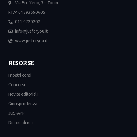
Via Brofferio, 3 – Torino
P.IVA 01593590605
011 0720202
info@jusforyou.it
www.jusforyou.it
RISORSE
I nostri corsi
Concorsi
Novità editoriali
Giurisprudenza
JUS-APP
Dicono di noi