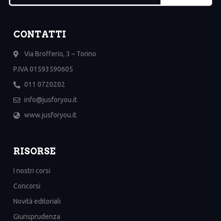
CONTATTI
Via Brofferio, 3 – Torino
P.IVA 01593590605
011 0720202
info@jusforyou.it
www.jusforyou.it
RISORSE
I nostri corsi
Concorsi
Novità editoriali
Giurisprudenza