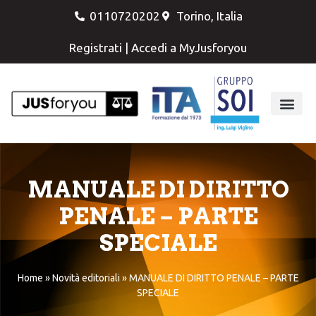
0110720202
Torino, Italia
Registrati
|
Accedi a MyJusforyou
MANUALE DI DIRITTO
PENALE – PARTE
SPECIALE
Home
»
Novità editoriali
»
MANUALE DI DIRITTO PENALE – PARTE
SPECIALE