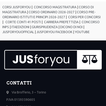
CORSI JUSFORYOU
|
CONCORSO MAGISTRATURA
|
CORSO DI
MAGISTRATURA
|
CORSO ORDINARIO 2026-2027
|
CORSO PRE-
ORDINARIO ISTITUTI E PRINCIPI 2026-2027
|
CORSI PER CONCORSI
|
CORTE CONTI 41 POSTI
|
CARRIERA PREFETTIZIA
|
CONCORSO
INPS
|
ITAEDIZIONI
|
GIURISPRUDENZA
|
DICONO DI NOI
|
JUSFORYOUOFFICIAL
|
JUSFORYOU FACEBOOK
|
YOUTUBE
CONTATTI
Via Brofferio, 3 – Torino
P.IVA 01593590605