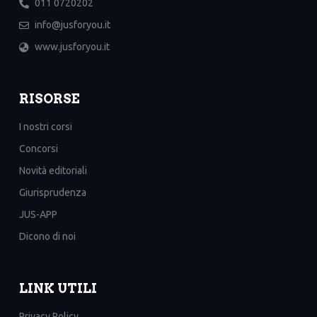
011 0720202
info@jusforyou.it
www.jusforyou.it
RISORSE
I nostri corsi
Concorsi
Novità editoriali
Giurisprudenza
JUS-APP
Dicono di noi
LINK UTILI
Privacy Policy