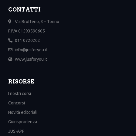
CONTATTI
Via Brofferio, 3 – Torino
P.IVA 01593590605
011 0720202
info@jusforyou.it
www.jusforyou.it
RISORSE
I nostri corsi
Concorsi
Novità editoriali
Giurisprudenza
JUS-APP