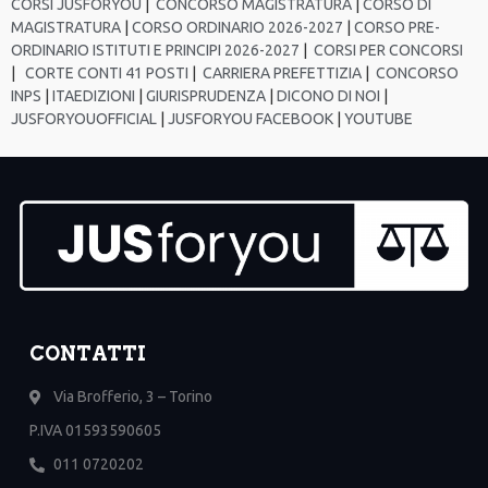
CORSI JUSFORYOU
|
CONCORSO MAGISTRATURA
|
CORSO DI
MAGISTRATURA
|
CORSO ORDINARIO 2026-2027
|
CORSO PRE-
ORDINARIO ISTITUTI E PRINCIPI 2026-2027
|
CORSI PER CONCORSI
|
CORTE CONTI 41 POSTI
|
CARRIERA PREFETTIZIA
|
CONCORSO
INPS
|
ITAEDIZIONI
|
GIURISPRUDENZA
|
DICONO DI NOI
|
JUSFORYOUOFFICIAL
|
JUSFORYOU FACEBOOK
|
YOUTUBE
CONTATTI
Via Brofferio, 3 – Torino
P.IVA 01593590605
011 0720202