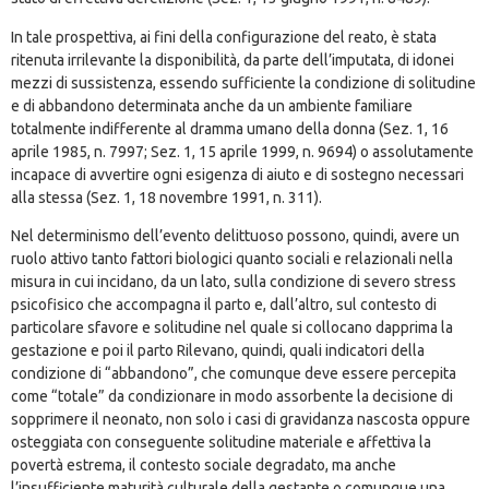
In tale prospettiva, ai fini della configurazione del reato, è stata
ritenuta irrilevante la disponibilità, da parte dell’imputata, di idonei
mezzi di sussistenza, essendo sufficiente la condizione di solitudine
e di abbandono determinata anche da un ambiente familiare
totalmente indifferente al dramma umano della donna (Sez. 1, 16
aprile 1985, n. 7997; Sez. 1, 15 aprile 1999, n. 9694) o assolutamente
incapace di avvertire ogni esigenza di aiuto e di sostegno necessari
alla stessa (Sez. 1, 18 novembre 1991, n. 311).
Nel determinismo dell’evento delittuoso possono, quindi, avere un
ruolo attivo tanto fattori biologici quanto sociali e relazionali nella
misura in cui incidano, da un lato, sulla condizione di severo stress
psicofisico che accompagna il parto e, dall’altro, sul contesto di
particolare sfavore e solitudine nel quale si collocano dapprima la
gestazione e poi il parto Rilevano, quindi, quali indicatori della
condizione di “abbandono”, che comunque deve essere percepita
come “totale” da condizionare in modo assorbente la decisione di
sopprimere il neonato, non solo i casi di gravidanza nascosta oppure
osteggiata con conseguente solitudine materiale e affettiva la
povertà estrema, il contesto sociale degradato, ma anche
l’insufficiente maturità culturale della gestante o comunque una