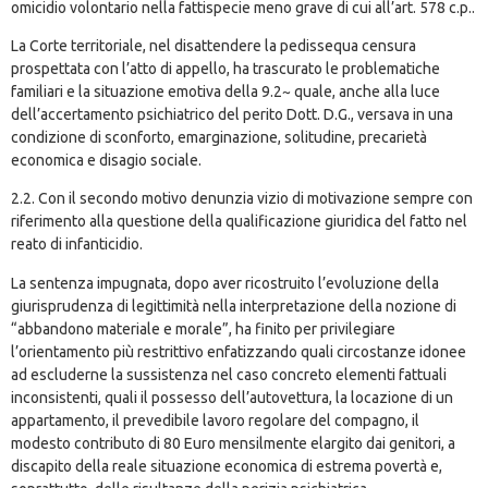
omicidio volontario nella fattispecie meno grave di cui all’art. 578 c.p..
La Corte territoriale, nel disattendere la pedissequa censura
prospettata con l’atto di appello, ha trascurato le problematiche
familiari e la situazione emotiva della 9.2~ quale, anche alla luce
dell’accertamento psichiatrico del perito Dott. D.G., versava in una
condizione di sconforto, emarginazione, solitudine, precarietà
economica e disagio sociale.
2.2. Con il secondo motivo denunzia vizio di motivazione sempre con
riferimento alla questione della qualificazione giuridica del fatto nel
reato di infanticidio.
La sentenza impugnata, dopo aver ricostruito l’evoluzione della
giurisprudenza di legittimità nella interpretazione della nozione di
“abbandono materiale e morale”, ha finito per privilegiare
l’orientamento più restrittivo enfatizzando quali circostanze idonee
ad escluderne la sussistenza nel caso concreto elementi fattuali
inconsistenti, quali il possesso dell’autovettura, la locazione di un
appartamento, il prevedibile lavoro regolare del compagno, il
modesto contributo di 80 Euro mensilmente elargito dai genitori, a
discapito della reale situazione economica di estrema povertà e,