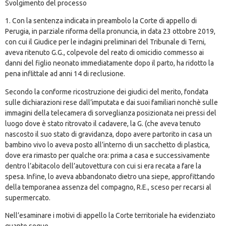
Svolgimento del processo
1. Con la sentenza indicata in preambolo la Corte di appello di
Perugia, in parziale riforma della pronuncia, in data 23 ottobre 2019,
con cui il Giudice per le indagini preliminari del Tribunale di Terni,
aveva ritenuto G.G., colpevole del reato di omicidio commesso ai
danni del figlio neonato immediatamente dopo il parto, ha ridotto la
pena inflittale ad anni 14 di reclusione.
Secondo la conforme ricostruzione dei giudici del merito, fondata
sulle dichiarazioni rese dall’imputata e dai suoi familiari nonchè sulle
immagini della telecamera di sorveglianza posizionata nei pressi del
luogo dove è stato ritrovato il cadavere, la G. (che aveva tenuto
nascosto il suo stato di gravidanza, dopo avere partorito in casa un
bambino vivo lo aveva posto all’interno di un sacchetto di plastica,
dove era rimasto per qualche ora: prima a casa e successivamente
dentro l’abitacolo dell’autovettura con cui si era recata a fare la
spesa. Infine, lo aveva abbandonato dietro una siepe, approfittando
della temporanea assenza del compagno, R.E., sceso per recarsi al
supermercato.
Nell’esaminare i motivi di appello la Corte territoriale ha evidenziato
quanto segue.