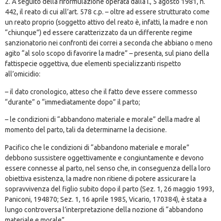
2. A seguito della riformulazione operata dalla I., 5 agosto 1981, n.
442, il reato di cui all’art. 578 c.p. – oltre ad essere strutturato come
un reato proprio (soggetto attivo del reato è, infatti, la madre e non
“chiunque”) ed essere caratterizzato da un differente regime
sanzionatorio nei confronti dei correi a seconda che abbiano o meno
agito “al solo scopo di favorire la madre” – presenta, sul piano della
fattispecie oggettiva, due elementi specializzanti rispetto
all’omicidio:
– il dato cronologico, atteso che il fatto deve essere commesso
“durante” o “immediatamente dopo” il parto;
– le condizioni di “abbandono materiale e morale” della madre al
momento del parto, tali da determinarne la decisione.
Pacifico che le condizioni di “abbandono materiale e morale”
debbono sussistere oggettivamente e congiuntamente e devono
essere connesse al parto, nel senso che, in conseguenza della loro
obiettiva esistenza, la madre non ritiene di potere assicurare la
sopravvivenza del figlio subito dopo il parto (Sez. 1, 26 maggio 1993,
Paniconi, 194870; Sez. 1, 16 aprile 1985, Vicario, 170384), è stata a
lungo controversa l’interpretazione della nozione di “abbandono
materiale e morale”.