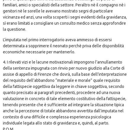
familiari, amici o specialisti della settore. Peraltro nè il compagno nè i
genitori nè le sorelle le avevano mostrato segni di particolare
vicinanza ed anzi, una volta scoperti i segni evidenti della gravidanza,
sì erano limitati a consigliare un consulto medico senza approfondire
la questione.
L’imputata nel primo interrogatorio aveva ammesso di essersi
determinata a sopprimere il neonato perchè priva delle disponibilità
economiche necessarie per mantenerlo.
4. I rilevati vizi e le lacune motivazionali impongono l’annullamento
della sentenza impugnata con rinvio per nuovo giudizio alla Corte di
assise di appello di Firenze che dovrà, sulla base dell’interpretazione
del requisito dell’abbandono “materiale e morale” quale requisito
della fattispecie oggettiva da leggere in chiave soggettiva, secondo
quanto precisato ai paragrafi precedenti, procedere ad una nuova
valutazione in concreto di tale elemento costitutivo della fattispecie,
tenendo presente che è sufficiente ad integrare la situazione tipica
anche la percezione di totale abbandono avvertita dall’imputata nel
contesto di una difficile e complessa esperienza psicologica
individuale legata allo stato di gravidanza e, quindi, al parto.
P.Q.M.