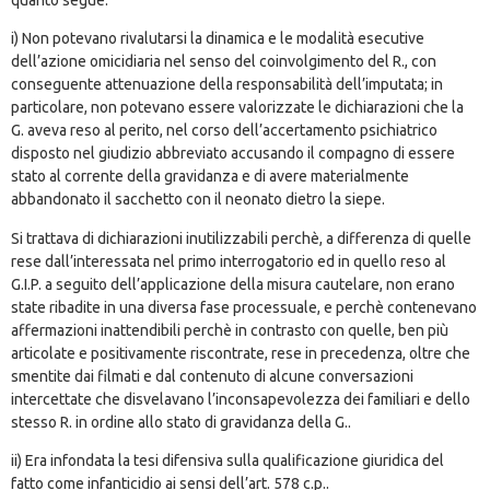
i) Non potevano rivalutarsi la dinamica e le modalità esecutive
dell’azione omicidiaria nel senso del coinvolgimento del R., con
conseguente attenuazione della responsabilità dell’imputata; in
particolare, non potevano essere valorizzate le dichiarazioni che la
G. aveva reso al perito, nel corso dell’accertamento psichiatrico
disposto nel giudizio abbreviato accusando il compagno di essere
stato al corrente della gravidanza e di avere materialmente
abbandonato il sacchetto con il neonato dietro la siepe.
Si trattava di dichiarazioni inutilizzabili perchè, a differenza di quelle
rese dall’interessata nel primo interrogatorio ed in quello reso al
G.I.P. a seguito dell’applicazione della misura cautelare, non erano
state ribadite in una diversa fase processuale, e perchè contenevano
affermazioni inattendibili perchè in contrasto con quelle, ben più
articolate e positivamente riscontrate, rese in precedenza, oltre che
smentite dai filmati e dal contenuto di alcune conversazioni
intercettate che disvelavano l’inconsapevolezza dei familiari e dello
stesso R. in ordine allo stato di gravidanza della G..
ii) Era infondata la tesi difensiva sulla qualificazione giuridica del
fatto come infanticidio ai sensi dell’art. 578 c.p..