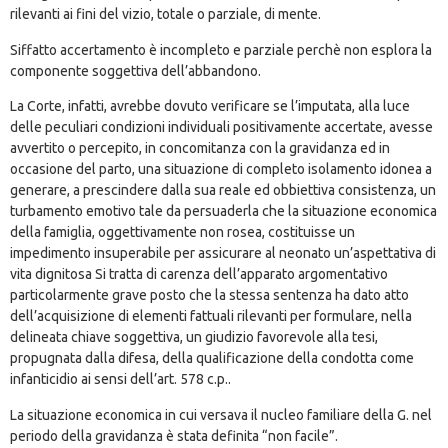
rilevanti ai fini del vizio, totale o parziale, di mente.
Siffatto accertamento è incompleto e parziale perchè non esplora la
componente soggettiva dell’abbandono.
La Corte, infatti, avrebbe dovuto verificare se l’imputata, alla luce
delle peculiari condizioni individuali positivamente accertate, avesse
avvertito o percepito, in concomitanza con la gravidanza ed in
occasione del parto, una situazione di completo isolamento idonea a
generare, a prescindere dalla sua reale ed obbiettiva consistenza, un
turbamento emotivo tale da persuaderla che la situazione economica
della famiglia, oggettivamente non rosea, costituisse un
impedimento insuperabile per assicurare al neonato un’aspettativa di
vita dignitosa Si tratta di carenza dell’apparato argomentativo
particolarmente grave posto che la stessa sentenza ha dato atto
dell’acquisizione di elementi fattuali rilevanti per formulare, nella
delineata chiave soggettiva, un giudizio favorevole alla tesi,
propugnata dalla difesa, della qualificazione della condotta come
infanticidio ai sensi dell’art. 578 c.p..
La situazione economica in cui versava il nucleo familiare della G. nel
periodo della gravidanza è stata definita “non facile”.