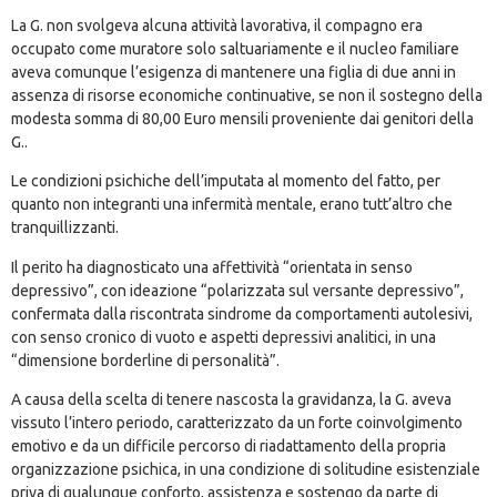
La G. non svolgeva alcuna attività lavorativa, il compagno era
occupato come muratore solo saltuariamente e il nucleo familiare
aveva comunque l’esigenza di mantenere una figlia di due anni in
assenza di risorse economiche continuative, se non il sostegno della
modesta somma di 80,00 Euro mensili proveniente dai genitori della
G..
Le condizioni psichiche dell’imputata al momento del fatto, per
quanto non integranti una infermità mentale, erano tutt’altro che
tranquillizzanti.
Il perito ha diagnosticato una affettività “orientata in senso
depressivo”, con ideazione “polarizzata sul versante depressivo”,
confermata dalla riscontrata sindrome da comportamenti autolesivi,
con senso cronico di vuoto e aspetti depressivi analitici, in una
“dimensione borderline di personalità”.
A causa della scelta di tenere nascosta la gravidanza, la G. aveva
vissuto l’intero periodo, caratterizzato da un forte coinvolgimento
emotivo e da un difficile percorso di riadattamento della propria
organizzazione psichica, in una condizione di solitudine esistenziale
priva di qualunque conforto, assistenza e sostengo da parte di