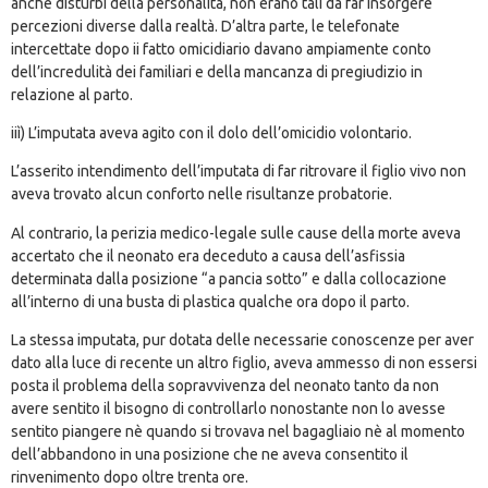
anche disturbi della personalità, non erano tali da far insorgere
percezioni diverse dalla realtà. D’altra parte, le telefonate
intercettate dopo ii fatto omicidiario davano ampiamente conto
dell’incredulità dei familiari e della mancanza di pregiudizio in
relazione al parto.
iiì) L’imputata aveva agito con il dolo dell’omicidio volontario.
L’asserito intendimento dell’imputata di far ritrovare il figlio vivo non
aveva trovato alcun conforto nelle risultanze probatorie.
Al contrario, la perizia medico-legale sulle cause della morte aveva
accertato che il neonato era deceduto a causa dell’asfissia
determinata dalla posizione “a pancia sotto” e dalla collocazione
all’interno di una busta di plastica qualche ora dopo il parto.
La stessa imputata, pur dotata delle necessarie conoscenze per aver
dato alla luce di recente un altro figlio, aveva ammesso di non essersi
posta il problema della sopravvivenza del neonato tanto da non
avere sentito il bisogno di controllarlo nonostante non lo avesse
sentito piangere nè quando si trovava nel bagagliaio nè al momento
dell’abbandono in una posizione che ne aveva consentito il
rinvenimento dopo oltre trenta ore.