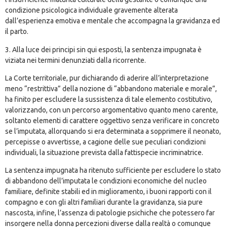
condizione psicologica individuale gravemente alterata
dall’esperienza emotiva e mentale che accompagna la gravidanza ed
il parto.
3. Alla luce dei principi sin qui esposti, la sentenza impugnata è
viziata nei termini denunziati dalla ricorrente.
La Corte territoriale, pur dichiarando di aderire all’interpretazione
meno “restrittiva” della nozione di “abbandono materiale e morale”,
ha finito per escludere la sussistenza di tale elemento costitutivo,
valorizzando, con un percorso argomentativo quanto meno carente,
soltanto elementi di carattere oggettivo senza verificare in concreto
se l’imputata, allorquando si era determinata a sopprimere il neonato,
percepisse o avvertisse, a cagione delle sue peculiari condizioni
individuali, la situazione prevista dalla fattispecie incriminatrice.
La sentenza impugnata ha ritenuto sufficiente per escludere lo stato
di abbandono dell’imputata le condizioni economiche del nucleo
familiare, definite stabili ed in miglioramento, i buoni rapporti con il
compagno e con gli altri familiari durante la gravidanza, sia pure
nascosta, infine, l’assenza di patologie psichiche che potessero far
insorgere nella donna percezioni diverse dalla realtà o comunque