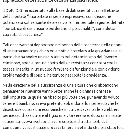
soprattutto, delle risultanze della perizia psichiatrica.
Il Dott. D.G. ha accertato sulla base di dati scientifici, un’affettività
dell’imputata “improntata in senso espressivo, con ideazione
polarizzata sul versante depressivo” e l’ha, per tale ragione, definita
“portatrice di dimensione borderline di personalità”, con ridotta
capacità di autocritica”.
Tali osservazioni depongono nel senso della presenza nella donna
di un turbamento psichico ed emotivo correlato alla gravidanza e al
parto che ha svolto un ruolo attivo nel determinismo dell’evento
criminoso, specie tenuto conto della circostanza concreta che la
stessa, inserita in un nucleo familiare disfunzionale e con evidenti
problematiche di coppia, ha tenuto nascosta la gravidanza.
Nella direzione della sussistenza di una situazione di abbandono
penalmente rilevante vanno lette anche le dichiarazioni rese
dall’imputata, la quale ha ribadito più volte che, pur avendo voluto
tenere il bambino, aveva preferito abbandonarlo ritenendo che le
disastrose condizioni economiche in cui versava non le avrebbero
permesso di assicurare al figlio una vita serena e, dopo una iniziale
reticenza, aveva rivelato di avere subito maltrattamenti dal
compagno verso il quale provava timore, rivelando che era stato lui a