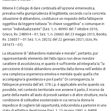
Ritiene il Collegio di dare continuità all’opzione ermeneutica,
prevalsa nella giurisprudenza di legittimità, secondo cui la concreta
situazione di abbandono, costituisce un requisito della fattispecie
oggettiva da leggere tuttavia “in chiave soggettiva” o comunque in
senso “individualizzante” (Sez. 1, n. 40993 del 7 ottobre 2010,
Grieco, Rv. 248934 – 01; Sez. 1, n. 26663 del 23 maggio 2013, Bonito,
Rv. 256037 – 01 Sez. 1, n. 28252 del 22 gennaio 2021, Izzo, Rv.
281673 – 01).
La situazione di “abbandono materiale e morale”, pertanto, pur
rappresentando elemento del fatto tipico non deve rivestire
carattere di assolutezza, in quanto è sufficiente ad integrarla la “la
percezione di totale abbandono avvertita dalla donna nell’ambito di
una complessa esperienza emotiva e mentale quale quella che
accompagna la gravidanza e poi il parto” Di conseguenza, la
fattispecie prevista dall’art. 578 c.p. è applicabile anche quando sia
possibile, nel contesto territoriale ove avviene il parto, il ricorso da
parte della madre all’aiuto di presidi sanitari o di altre strutture, ma la
condizione di solitudine esistenziale in cui versa la donna le
impedisce di cogliere tali opportunità, inducendola a partorire in uno
stato di effettiva derelizione (Sez. 1, 13 giugno 1991, n. 8489).