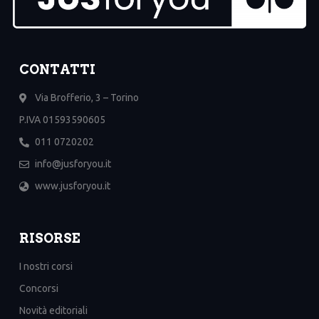
CONTATTI
Via Brofferio, 3 – Torino
P.IVA 01593590605
011 0720202
info@jusforyou.it
www.jusforyou.it
RISORSE
I nostri corsi
Concorsi
Novità editoriali