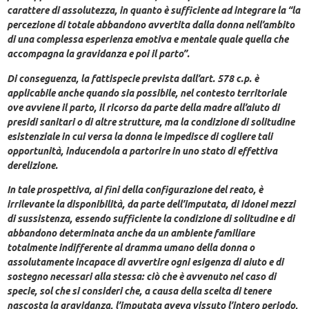
carattere di assolutezza, in quanto è sufficiente ad integrare la “la
percezione di totale abbandono avvertita dalla donna nell’ambito
di una complessa esperienza emotiva e mentale quale quella che
accompagna la gravidanza e poi il parto”.
Di conseguenza, la fattispecie prevista dall’art. 578 c.p. è
applicabile anche quando sia possibile, nel contesto territoriale
ove avviene il parto, il ricorso da parte della madre all’aiuto di
presidi sanitari o di altre strutture, ma la condizione di solitudine
esistenziale in cui versa la donna le impedisce di cogliere tali
opportunità, inducendola a partorire in uno stato di effettiva
derelizione.
In tale prospettiva, ai fini della configurazione del reato, è
irrilevante la disponibilità, da parte dell’imputata, di idonei mezzi
di sussistenza, essendo sufficiente la condizione di solitudine e di
abbandono determinata anche da un ambiente familiare
totalmente indifferente al dramma umano della donna o
assolutamente incapace di avvertire ogni esigenza di aiuto e di
sostegno necessari alla stessa: ciò che è avvenuto nel caso di
specie, sol che si consideri che, a causa della scelta di tenere
nascosta la gravidanza, l’imputata aveva vissuto l’intero periodo,