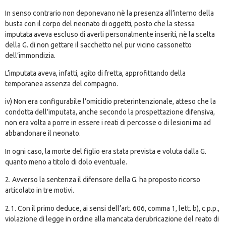
In senso contrario non deponevano nè la presenza all’interno della
busta con il corpo del neonato di oggetti, posto che la stessa
imputata aveva escluso di averli personalmente inseriti, nè la scelta
della G. di non gettare il sacchetto nel pur vicino cassonetto
dell’immondizia.
L’imputata aveva, infatti, agito di fretta, approfittando della
temporanea assenza del compagno.
iv) Non era configurabile l’omicidio preterintenzionale, atteso che la
condotta dell’imputata, anche secondo la prospettazione difensiva,
non era volta a porre in essere i reati di percosse o di lesioni ma ad
abbandonare il neonato.
In ogni caso, la morte del figlio era stata prevista e voluta dalla G.
quanto meno a titolo di dolo eventuale.
2. Avverso la sentenza il difensore della G. ha proposto ricorso
articolato in tre motivi.
2.1. Con il primo deduce, ai sensi dell’art. 606, comma 1, lett. b), c.p.p.,
violazione di legge in ordine alla mancata derubricazione del reato di