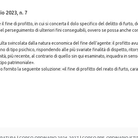
o 2023, n. 7
il fine di profitto, in cui si concerta il dolo specifico del delitto di furto
el perseguimento di ulteriori fini conseguibili, ovvero se possa anche cons
lta svincolata dalla natura economica del fine dell’agente: il profitto avut
no di tipo psichico, rispondendo alle più svariate finalità di dispetto, rit
à, più recente, al contrario di quello sin qui esaminato, inquadra in senso 
tipo patrimoniale».
 fornito la seguente soluzione: «il fine di profitto del reato di furto, car
TRATURA
|
CORSO ORDINARIO 2026-2027
|
CORSO PRE-ORDINARIO ISTIT