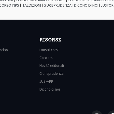
ORSO INPS
|
ITAEDIZIONI
|
GIURISPRUDENZA
|
DICONO DI NOI
|
JUSFOR
RISORSE
Torino
I nostri corsi
Concorsi
Novità editoriali
Giurisprudenza
JUS-APP
Dicono di noi