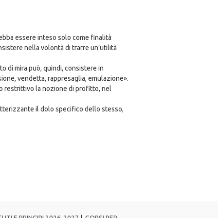
, debba essere inteso solo come finalità
istere nella volontà di trarre un’utilità
o di mira può, quindi, consistere in
orsione, vendetta, rappresaglia, emulazione».
restrittivo la nozione di profitto, nel
atterizzante il dolo specifico dello stesso,
UTI E PRINCIPI 2026-2027
|
CORSI PER