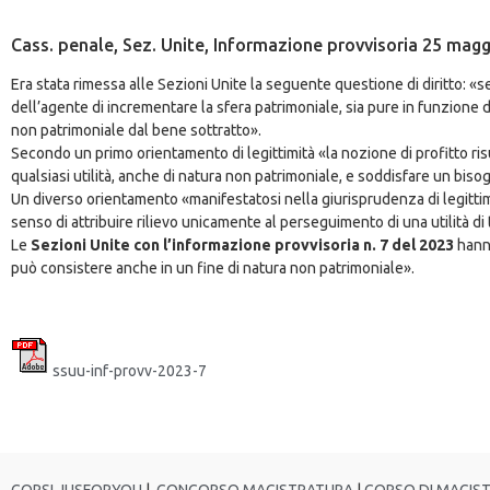
Cass. penale, Sez. Unite, Informazione provvisoria 25 maggi
Era stata rimessa alle Sezioni Unite la seguente questione di diritto: «se 
dell’agente di incrementare la sfera patrimoniale, sia pure in funzione d
non patrimoniale dal bene sottratto».
Secondo un primo orientamento di legittimità «la nozione di profitto risu
qualsiasi utilità, anche di natura non patrimoniale, e soddisfare un bisog
Un diverso orientamento «manifestatosi nella giurisprudenza di legittimit
senso di attribuire rilievo unicamente al perseguimento di una utilità di 
Le
Sezioni Unite con l’informazione provvisoria n. 7 del 2023
hanno
può consistere anche in un fine di natura non patrimoniale».
ssuu-inf-provv-2023-7
CORSI JUSFORYOU
|
CONCORSO MAGISTRATURA
|
CORSO DI MAGIS