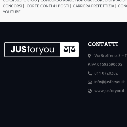
CONCORSI
|
CORTE CONTI 41 POSTI
|
CARRIERA PREFETTIZIA
|
CONC
YOUTUBE
CONTATTI
Via Brofferio, 3 – 
P.IVA 01593590605
011 0720202
info@jusforyou.it
www.jusforyou.it