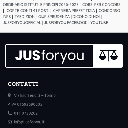
ORDINARIO ISTITUTI E PRINCIPI 2026-2027
|
CORSI PER CONCORSI
|
CORTE CONTI 41 POSTI
|
CARRIERA PREFETTIZIA
|
CONCORSO
INPS
|
ITAEDIZIONI
|
GIURISPRUDENZA
|
DICONO DI NOI
|
JUSFORYOUOFFICIAL
|
JUSFORYOU FACEBOOK
|
YOUTUBE
CONTATTI
Via Brofferio, 3 – Torino
P.IVA 01593590605
011 0720202
info@jusforyou.it