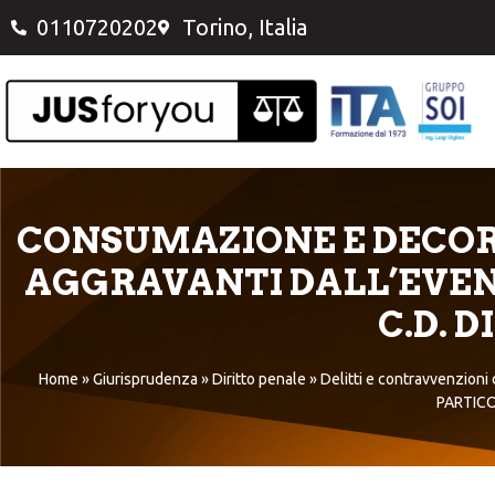
0110720202
Torino, Italia
CONSUMAZIONE E DECORR
AGGRAVANTI DALL’EVEN
C.D. 
Home
»
Giurisprudenza
»
Diritto penale
»
Delitti e contravvenzioni d
PARTICO