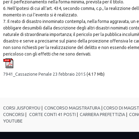
per il perfezionamento nella forma minima, prevista per il titolo.
6. Nell’ipotesi di cui all’art. 434, secondo comma, c.p., la realizzione
momento in cui l’evento si è realizzato.
7. Il reato di disastro innominato contempla, nella forma aggravata, un e
obbligare desumibili dalla descrizione degli altri disastri nomimati co
naturale di straordinaria importanza; il pericolo per la pubblica incolumi
disastro e serve a precisarne sul piano della proiezione offensiva le ca
non sono richiesti per la realizzazione del delitto e non essendo ele
pericoloso con gli effetti che ne sono derivati.
7941_Cassazione Penale 23 febbraio 2015
(4.17 Mb)
CORSI JUSFORYOU
|
CONCORSO MAGISTRATURA
|
CORSO DI MAGIS
CONCORSI
|
CORTE CONTI 41 POSTI
|
CARRIERA PREFETTIZIA
|
CONC
YOUTUBE