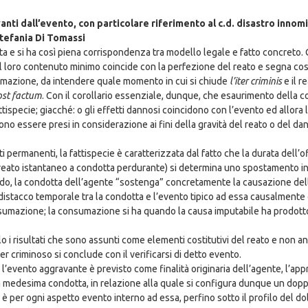
nti dall’evento, con particolare riferimento al c.d. disastro innom
Stefania Di Tomassi
ta e si ha così piena corrispondenza tra modello legale e fatto concreto.
l loro contenuto minimo coincide con la perfezione del reato e segna così 
mazione, da intendere quale momento in cui si chiude
l’iter criminis
e il r
ost factum
. Con il corollario essenziale, dunque, che esaurimento della
fattispecie; giacché: o gli effetti dannosi coincidono con l’evento ed allor
ono essere presi in considerazione ai fini della gravità del reato o del da
ti permanenti, la fattispecie è caratterizzata dal fatto che la durata dell
reato istantaneo a condotta perdurante) si determina uno spostamento in
ando, la condotta dell’agente “sostenga” concretamente la causazione dell
 distacco temporale tra la condotta e l’evento tipico ad essa causalmente
consumazione; la consumazione si ha quando la causa imputabile ha prodot
lo i risultati che sono assunti come elementi costitutivi del reato e non
er criminoso si conclude con il verificarsi di detto evento.
 cui l’evento aggravante è previsto come finalità originaria dell’agente, l’a
a medesima condotta, in relazione alla quale si configura dunque un dopp
è per ogni aspetto evento interno ad essa, perfino sotto il profilo del do