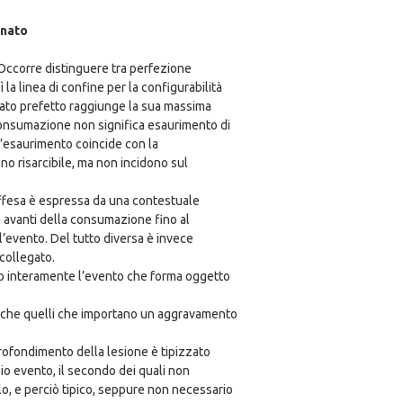
inato
 Occorre distinguere tra perfezione
la linea di confine per la configurabilità
eato prefetto raggiunge la sua massima
 consumazione non significa esaurimento di
a l’esaurimento coincide con la
nno risarcibile, ma non incidono sul
’offesa è espressa da una contestuale
 avanti della consumazione fino al
’evento. Del tutto diversa è invece
 collegato.
to interamente l’evento che forma oggetto
 anche quelli che importano un aggravamento
pprofondimento della lesione è tipizzato
io evento, il secondo dei quali non
lo, e perciò tipico, seppure non necessario