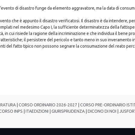
 dell’evento di disastro funge da elemento aggravatore, ma la data di cons
vento che è appunto il disastro verificatosi. Il disastro è da intendere, p
ntemplati nel medesimo Capo I, la sufficiente determinatezza della fattis
tà, in cui risiede la ragione della incriminazione e che individua il bene p
ratteristiche; il persistere del pericolo e tanto meno in suo inveramento i
menti del fatto tipico non possono segnare la consumazione del reato per
TRATURA
|
CORSO ORDINARIO 2026-2027
|
CORSO PRE-ORDINARIO ISTIT
ORSO INPS
|
ITAEDIZIONI
|
GIURISPRUDENZA
|
DICONO DI NOI
|
JUSFOR