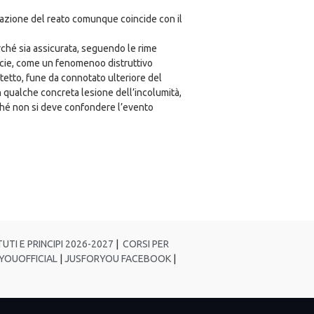
umazione del reato comunque coincide con il
erché sia assicurata, seguendo le rime
pecie, come un fenomenoo distruttivo
rotetto, fune da connotato ulteriore del
n qualche concreta lesione dell’incolumità,
ché non si deve confondere l’evento
UTI E PRINCIPI 2026-2027
|
CORSI PER
YOUOFFICIAL
|
JUSFORYOU FACEBOOK
|