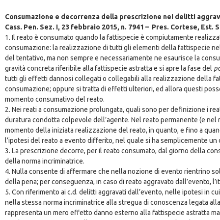
Consumazione e decorrenza della prescrizione nei delitti aggrava
Cass. Pen. Sez. I, 23 febbraio 2015, n. 7941 – Pres. Cortese, Est. 
1. Il reato è consumato quando la fattispecie è compiutamente realizza
consumazione: la realizzazione di tutti gli elementi della fattispecie ne
del tentativo, ma non sempre e necessariamente ne esaurisce la consu
gravità concreta riferibile alla fattispecie astratta e si apre la fase del
p
tutti gli effetti dannosi collegati o collegabili alla realizzazione della 
consumazione; oppure si tratta di effetti ulteriori, ed allora questi poss
momento consumativo del reato.
2. Nei reati a consumazione prolungata, quali sono per definizione i rea
duratura condotta colpevole dell’agente. Nel reato permanente (e nel 
momento della iniziata realizzazione del reato, in quanto, e fino a qu
l’ipotesi del reato a evento differito, nel quale si ha semplicemente un
3. La prescrizione decorre, per il reato consumato, dal giorno della 
della norma incriminatrice.
4. Nulla consente di affermare che nella nozione di evento rientrino so
della pena; per conseguenza, in caso di reato aggravato dall’evento, l’it
5. Con riferimento ai c.d. delitti aggravati dall’evento, nelle ipotesi in
nella stessa norma incriminatrice alla stregua di conoscenza legata all
rappresenta un mero effetto danno esterno alla fattispecie astratta ma 