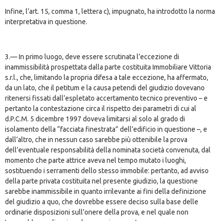
Infine, l’art. 15, comma 1, lettera c), impugnato, ha introdotto la norma
interpretativa in questione.
3.— In primo luogo, deve essere scrutinata l’eccezione di
inammissibilità prospettata dalla parte costituita Immobiliare Vittoria
s.r.l., che, limitando la propria difesa a tale eccezione, ha affermato,
da un lato, che il petitum e la causa petendi del giudizio dovevano
ritenersi fissati dall’espletato accertamento tecnico preventivo – e
pertanto la contestazione circa il rispetto dei parametri di cui al
d.P.C.M. 5 dicembre 1997 doveva limitarsi al solo al grado di
isolamento della “facciata finestrata” dell’edificio in questione –, e
dall’altro, che in nessun caso sarebbe più ottenibile la prova
dell’eventuale responsabilità della nominata società convenuta, dal
momento che parte attrice aveva nel tempo mutato i luoghi,
sostituendo i serramenti dello stesso immobile: pertanto, ad avviso
della parte privata costituita nel presente giudizio, la questione
sarebbe inammissibile in quanto irrilevante ai fini della definizione
del giudizio a quo, che dovrebbe essere deciso sulla base delle
ordinarie disposizioni sull’onere della prova, e nel quale non