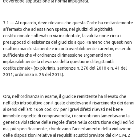
troverebbe applicazione la norma impugnata.
3.1.— Al riguardo, deve rilevarsi che questa Corte ha costantemente
affermato che ad essa non spetta, nei giudizi di legittimità
costituzionale sollevati in via incidentale, la valutazione circa i
presupposti di esistenza del giudizio a quo, «a meno che questi non
risultino manifestamente e incontrovertibilmente carenti», essendo
sufficiente che «l’ordinanza di rimessione argomenti non
implausibilmente la rilevanza della questione di legittimità
costituzionale» (ex plurimis, sentenze n. 270 del 2010 e n. 41 del
2011; ordinanza n. 25 del 2012).
Ora, nell’ordinanza in esame, il giudice remittente ha rilevato che
nell’atto introduttivo con il quale chiedevano il risarcimento dei danni
ai sensi dell’art. 1669 cod. civ. per i gravi difetti rilevati nel bene
immobile oggetto di compravendita, i ricorrenti non lamentavano la
generica violazione delle regole d’arte nella costruzione degli edifici
ma, più specificamente, chiedevano l’accertamento della violazione
delle disposizioni relative ai requisiti acustici previste dal d.P.C.M. 2