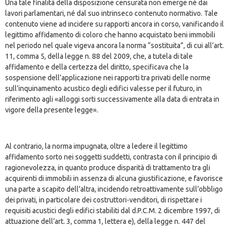
Una tale finalità della disposizione censurata non emerge né dai
lavori parlamentari, né dal suo intrinseco contenuto normativo. Tale
contenuto viene ad incidere su rapporti ancora in corso, vanificando il
legittimo affidamento di coloro che hanno acquistato beni immobili
nel periodo nel quale vigeva ancora la norma “sostituita”, di cui all’art.
11, comma 5, della legge n. 88 del 2009, che, a tutela di tale
affidamento e della certezza del diritto, specificava che la
sospensione dell’applicazione nei rapporti tra privati delle norme
sull’inquinamento acustico degli edifici valesse per il futuro, in
riferimento agli «alloggi sorti successivamente alla data di entrata in
vigore della presente legge».
Al contrario, la norma impugnata, oltre a ledere il legittimo
affidamento sorto nei soggetti suddetti, contrasta con il principio di
ragionevolezza, in quanto produce disparità di trattamento tra gli
acquirenti di immobili in assenza di alcuna giustificazione, e favorisce
una parte a scapito dell’altra, incidendo retroattivamente sull’obbligo
dei privati, in particolare dei costruttori-venditori, di rispettare i
requisiti acustici degli edifici stabiliti dal d.P.C.M. 2 dicembre 1997, di
attuazione dell’art. 3, comma 1, lettera e), della legge n. 447 del