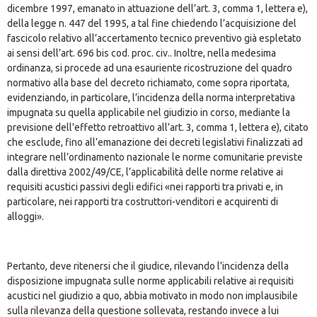
dicembre 1997, emanato in attuazione dell’art. 3, comma 1, lettera e),
della legge n. 447 del 1995, a tal fine chiedendo l’acquisizione del
fascicolo relativo all’accertamento tecnico preventivo già espletato
ai sensi dell’art. 696 bis cod. proc. civ.. Inoltre, nella medesima
ordinanza, si procede ad una esauriente ricostruzione del quadro
normativo alla base del decreto richiamato, come sopra riportata,
evidenziando, in particolare, l’incidenza della norma interpretativa
impugnata su quella applicabile nel giudizio in corso, mediante la
previsione dell’effetto retroattivo all’art. 3, comma 1, lettera e), citato
che esclude, fino all’emanazione dei decreti legislativi finalizzati ad
integrare nell’ordinamento nazionale le norme comunitarie previste
dalla direttiva 2002/49/CE, l’applicabilità delle norme relative ai
requisiti acustici passivi degli edifici «nei rapporti tra privati e, in
particolare, nei rapporti tra costruttori-venditori e acquirenti di
alloggi».
Pertanto, deve ritenersi che il giudice, rilevando l’incidenza della
disposizione impugnata sulle norme applicabili relative ai requisiti
acustici nel giudizio a quo, abbia motivato in modo non implausibile
sulla rilevanza della questione sollevata, restando invece a lui