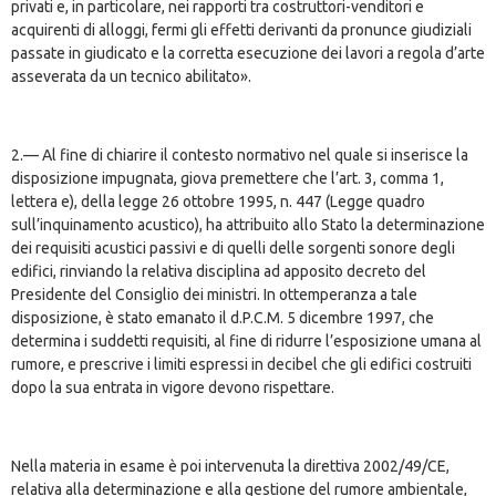
privati e, in particolare, nei rapporti tra costruttori-venditori e
acquirenti di alloggi, fermi gli effetti derivanti da pronunce giudiziali
passate in giudicato e la corretta esecuzione dei lavori a regola d’arte
asseverata da un tecnico abilitato».
2.— Al fine di chiarire il contesto normativo nel quale si inserisce la
disposizione impugnata, giova premettere che l’art. 3, comma 1,
lettera e), della legge 26 ottobre 1995, n. 447 (Legge quadro
sull’inquinamento acustico), ha attribuito allo Stato la determinazione
dei requisiti acustici passivi e di quelli delle sorgenti sonore degli
edifici, rinviando la relativa disciplina ad apposito decreto del
Presidente del Consiglio dei ministri. In ottemperanza a tale
disposizione, è stato emanato il d.P.C.M. 5 dicembre 1997, che
determina i suddetti requisiti, al fine di ridurre l’esposizione umana al
rumore, e prescrive i limiti espressi in decibel che gli edifici costruiti
dopo la sua entrata in vigore devono rispettare.
Nella materia in esame è poi intervenuta la direttiva 2002/49/CE,
relativa alla determinazione e alla gestione del rumore ambientale,