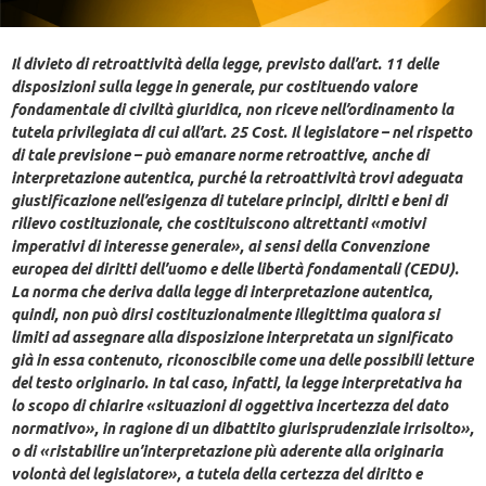
Il divieto di retroattività della legge, previsto dall’art. 11 delle
disposizioni sulla legge in generale, pur costituendo valore
fondamentale di civiltà giuridica, non riceve nell’ordinamento la
tutela privilegiata di cui all’art. 25 Cost. Il legislatore – nel rispetto
di tale previsione – può emanare norme retroattive, anche di
interpretazione autentica, purché la retroattività trovi adeguata
giustificazione nell’esigenza di tutelare principi, diritti e beni di
rilievo costituzionale, che costituiscono altrettanti «motivi
imperativi di interesse generale», ai sensi della Convenzione
europea dei diritti dell’uomo e delle libertà fondamentali (CEDU).
La norma che deriva dalla legge di interpretazione autentica,
quindi, non può dirsi costituzionalmente illegittima qualora si
limiti ad assegnare alla disposizione interpretata un significato
già in essa contenuto, riconoscibile come una delle possibili letture
del testo originario. In tal caso, infatti, la legge interpretativa ha
lo scopo di chiarire «situazioni di oggettiva incertezza del dato
normativo», in ragione di un dibattito giurisprudenziale irrisolto»,
o di «ristabilire un’interpretazione più aderente alla originaria
volontà del legislatore», a tutela della certezza del diritto e