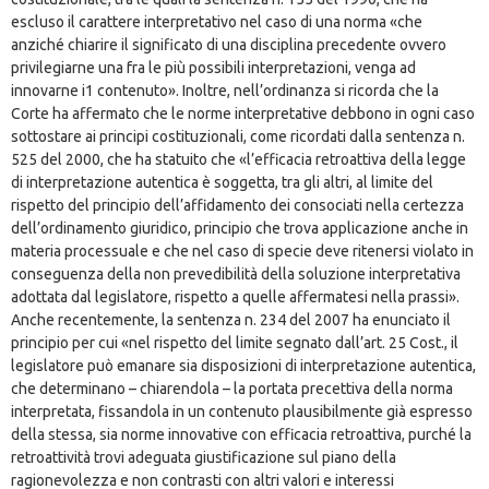
escluso il carattere interpretativo nel caso di una norma «che
anziché chiarire il significato di una disciplina precedente ovvero
privilegiarne una fra le più possibili interpretazioni, venga ad
innovarne i1 contenuto». Inoltre, nell’ordinanza si ricorda che la
Corte ha affermato che le norme interpretative debbono in ogni caso
sottostare ai principi costituzionali, come ricordati dalla sentenza n.
525 del 2000, che ha statuito che «l’efficacia retroattiva della legge
di interpretazione autentica è soggetta, tra gli altri, al limite del
rispetto del principio dell’affidamento dei consociati nella certezza
dell’ordinamento giuridico, principio che trova applicazione anche in
materia processuale e che nel caso di specie deve ritenersi violato in
conseguenza della non prevedibilità della soluzione interpretativa
adottata dal legislatore, rispetto a quelle affermatesi nella prassi».
Anche recentemente, la sentenza n. 234 del 2007 ha enunciato il
principio per cui «nel rispetto del limite segnato dall’art. 25 Cost., il
legislatore può emanare sia disposizioni di interpretazione autentica,
che determinano – chiarendola – la portata precettiva della norma
interpretata, fissandola in un contenuto plausibilmente già espresso
della stessa, sia norme innovative con efficacia retroattiva, purché la
retroattività trovi adeguata giustificazione sul piano della
ragionevolezza e non contrasti con altri valori e interessi