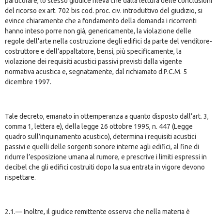
particolare, lo stesso giudice rileva che dalla lettura delle conclusioni
del ricorso ex art. 702 bis cod. proc. civ. introduttivo del giudizio, si
evince chiaramente che a fondamento della domanda i ricorrenti
hanno inteso porre non già, genericamente, la violazione delle
regole dell’arte nella costruzione degli edifici da parte del venditore-
costruttore e dell’appaltatore, bensì, più specificamente, la
violazione dei requisiti acustici passivi previsti dalla vigente
normativa acustica e, segnatamente, dal richiamato d.P.C.M. 5
dicembre 1997.
Tale decreto, emanato in ottemperanza a quanto disposto dall’art. 3,
comma 1, lettera e), della legge 26 ottobre 1995, n. 447 (Legge
quadro sull’inquinamento acustico), determina i requisiti acustici
passivi e quelli delle sorgenti sonore interne agli edifici, al fine di
ridurre l’esposizione umana al rumore, e prescrive i limiti espressi in
decibel che gli edifici costruiti dopo la sua entrata in vigore devono
rispettare.
2.1.— Inoltre, il giudice remittente osserva che nella materia è