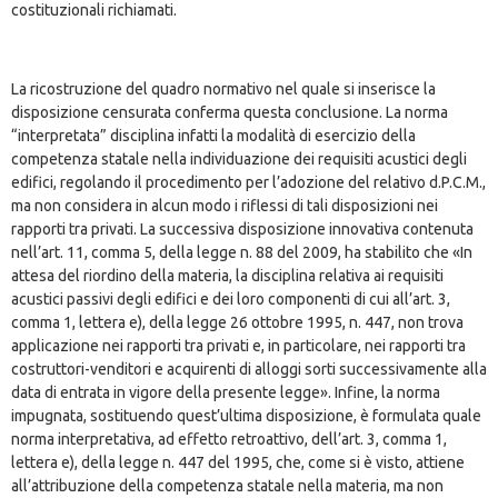
costituzionali richiamati.
La ricostruzione del quadro normativo nel quale si inserisce la
disposizione censurata conferma questa conclusione. La norma
“interpretata” disciplina infatti la modalità di esercizio della
competenza statale nella individuazione dei requisiti acustici degli
edifici, regolando il procedimento per l’adozione del relativo d.P.C.M.,
ma non considera in alcun modo i riflessi di tali disposizioni nei
rapporti tra privati. La successiva disposizione innovativa contenuta
nell’art. 11, comma 5, della legge n. 88 del 2009, ha stabilito che «In
attesa del riordino della materia, la disciplina relativa ai requisiti
acustici passivi degli edifici e dei loro componenti di cui all’art. 3,
comma 1, lettera e), della legge 26 ottobre 1995, n. 447, non trova
applicazione nei rapporti tra privati e, in particolare, nei rapporti tra
costruttori-venditori e acquirenti di alloggi sorti successivamente alla
data di entrata in vigore della presente legge». Infine, la norma
impugnata, sostituendo quest’ultima disposizione, è formulata quale
norma interpretativa, ad effetto retroattivo, dell’art. 3, comma 1,
lettera e), della legge n. 447 del 1995, che, come si è visto, attiene
all’attribuzione della competenza statale nella materia, ma non