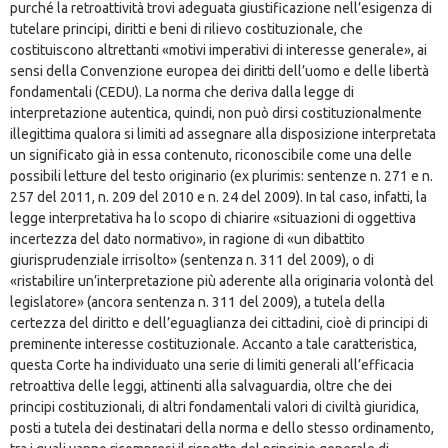
purché la retroattività trovi adeguata giustificazione nell’esigenza di
tutelare principi, diritti e beni di rilievo costituzionale, che
costituiscono altrettanti «motivi imperativi di interesse generale», ai
sensi della Convenzione europea dei diritti dell’uomo e delle libertà
fondamentali (CEDU). La norma che deriva dalla legge di
interpretazione autentica, quindi, non può dirsi costituzionalmente
illegittima qualora si limiti ad assegnare alla disposizione interpretata
un significato già in essa contenuto, riconoscibile come una delle
possibili letture del testo originario (ex plurimis: sentenze n. 271 e n.
257 del 2011, n. 209 del 2010 e n. 24 del 2009). In tal caso, infatti, la
legge interpretativa ha lo scopo di chiarire «situazioni di oggettiva
incertezza del dato normativo», in ragione di «un dibattito
giurisprudenziale irrisolto» (sentenza n. 311 del 2009), o di
«ristabilire un’interpretazione più aderente alla originaria volontà del
legislatore» (ancora sentenza n. 311 del 2009), a tutela della
certezza del diritto e dell’eguaglianza dei cittadini, cioè di principi di
preminente interesse costituzionale. Accanto a tale caratteristica,
questa Corte ha individuato una serie di limiti generali all’efficacia
retroattiva delle leggi, attinenti alla salvaguardia, oltre che dei
principi costituzionali, di altri fondamentali valori di civiltà giuridica,
posti a tutela dei destinatari della norma e dello stesso ordinamento,