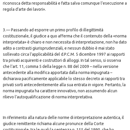
riconosca detta responsabilità e fatta salva comunque l’esecuzione a
regola d’arte dei lavori».
3.— Passando ad esporre un primo profilo di illegittimità
costituzionale, il giudice a quo afferma che il contenuto della «norma
interpretata» è chiaro e non necessita di interpretazione, non ha dato
adito a contrasti giurisprudenziali, e nessun dubbio è mai stato
sollevato circa l’applicabilità del d.P.C.M. 5 dicembre 1997 ai rapporti
tra privati acquirenti e costruttori di alloggi. In tal senso, si osserva
che l’art. 11, comma 5 della legge n. 88 del 2009 – nella versione
antecedente alla modifica apportata dalla norma impugnata –
dichiarava pacificamente applicabile lo stesso decreto ai rapporti tra
privati sorti antecedentemente alla sua entrata in vigore. Pertanto, la
norma impugnata ha carattere innovativo, non assumendo alcun
rilievo l’autoqualificazione di norma interpretativa.
In riferimento alla natura delle norme di interpretazione autentica, il
giudice remittente richiama alcune pronunce della Corte
costituzionale, tra le quali la sentenza n. 155 del 1990, che ha