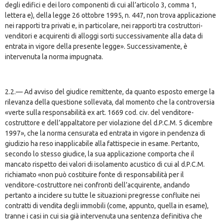
degli edifici e dei loro componenti di cui all’articolo 3, comma 1,
lettera e), della legge 26 ottobre 1995, n. 447, non trova applicazione
nei rapporti tra privati e, in particolare, nei rapporti tra costruttori-
venditori e acquirenti di alloggi sorti successivamente alla data di
entrata in vigore della presente legge». Successivamente, è
intervenuta la norma impugnata.
2.2.— Ad avviso del giudice remittente, da quanto esposto emerge la
rilevanza della questione sollevata, dal momento che la controversia
«verte sulla responsabilità ex art. 1669 cod. civ. del venditore-
costruttore e dell’appaltatore per violazione del d.P.C.M. 5 dicembre
1997», che la norma censurata ed entrata in vigore in pendenza di
giudizio ha reso inapplicabile alla fattispecie in esame. Pertanto,
secondo lo stesso giudice, la sua applicazione comporta che il
mancato rispetto dei valori di isolamento acustico di cui al d.P.C.M.
richiamato «non può costituire fonte di responsabilità per il
venditore-costruttore nei confronti dell’acquirente, andando
pertanto a incidere su tutte le situazioni pregresse confluite nei
contratti di vendita degli immobili (come, appunto, quella in esame),
tranne i casi in cui sia già intervenuta una sentenza definitiva che