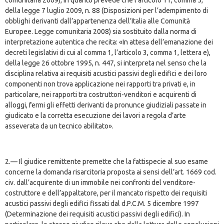
comunitaria 2009), in quanto prevede che l’articolo 11, comma 5,
della legge 7 luglio 2009, n. 88 (Disposizioni per l’adempimento di
obblighi derivanti dall’appartenenza dell’Italia alle Comunità
Europee. Legge comunitaria 2008) sia sostituito dalla norma di
interpretazione autentica che recita: «In attesa dell’emanazione dei
decreti legislativi di cui al comma 1, l’articolo 3, comma 1, lettera e),
della legge 26 ottobre 1995, n. 447, si interpreta nel senso che la
disciplina relativa ai requisiti acustici passivi degli edifici e dei loro
componenti non trova applicazione nei rapporti tra privati e, in
particolare, nei rapporti tra costruttori-venditori e acquirenti di
alloggi, fermi gli effetti derivanti da pronunce giudiziali passate in
giudicato e la corretta esecuzione dei lavori a regola d’arte
asseverata da un tecnico abilitato».
2.— Il giudice remittente premette che la fattispecie al suo esame
concerne la domanda risarcitoria proposta ai sensi dell’art. 1669 cod.
civ. dall’acquirente di un immobile nei confronti del venditore-
costruttore e dell’appaltatore, per il mancato rispetto dei requisiti
acustici passivi degli edifici fissati dal d.P.C.M. 5 dicembre 1997
(Determinazione dei requisiti acustici passivi degli edifici). In