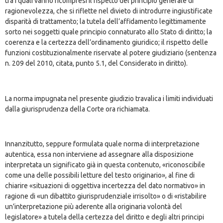
tra i quali vanno ricompresi il rispetto del principio generale di
ragionevolezza, che si riflette nel divieto di introdurre ingiustificate
disparità di trattamento; la tutela dell’affidamento legittimamente
sorto nei soggetti quale principio connaturato allo Stato di diritto; la
coerenza e la certezza dell’ordinamento giuridico; il rispetto delle
funzioni costituzionalmente riservate al potere giudiziario (sentenza
n. 209 del 2010, citata, punto 5.1, del Considerato in diritto).
La norma impugnata nel presente giudizio travalica i limiti individuati
dalla giurisprudenza della Corte ora richiamata.
Innanzitutto, seppure formulata quale norma di interpretazione
autentica, essa non interviene ad assegnare alla disposizione
interpretata un significato già in questa contenuto, «riconoscibile
come una delle possibili letture del testo originario», al fine di
chiarire «situazioni di oggettiva incertezza del dato normativo» in
ragione di «un dibattito giurisprudenziale irrisolto» o di «ristabilire
un’interpretazione più aderente alla originaria volontà del
legislatore» a tutela della certezza del diritto e degli altri principi