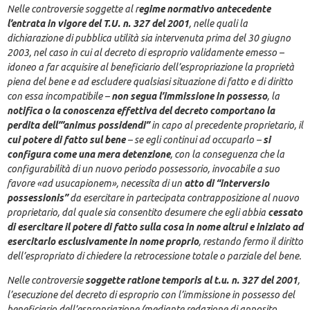
Nelle controversie soggette al r
egime normativo antecedente
l’entrata in vigore del T.U. n. 327 del 2001
, nelle quali la
dichiarazione di pubblica utilità sia intervenuta prima del 30 giugno
2003, nel caso in cui al decreto di esproprio validamente emesso –
idoneo a far acquisire al beneficiario dell’espropriazione la proprietà
piena del bene e ad escludere qualsiasi situazione di fatto e di diritto
con essa incompatibile –
non segua l’immissione in possesso
, la
notifica o la conoscenza effettiva del decreto comportano la
perdita dell’”animus possidendi”
in capo al precedente proprietario, il
cui potere di fatto sul bene
– se egli continui ad occuparlo –
si
configura come una mera detenzione
, con la conseguenza che la
configurabilità di un nuovo periodo possessorio, invocabile a suo
favore «ad usucapionem», necessita di un
atto di “interversio
possessionis”
da esercitare in partecipata contrapposizione al nuovo
proprietario, dal quale sia consentito desumere che egli abbia
cessato
di esercitare il potere di fatto sulla cosa in nome altrui e iniziato ad
esercitarlo esclusivamente in nome proprio
, restando fermo il diritto
dell’espropriato di chiedere la retrocessione totale o parziale del bene.
Nelle controversie
soggette ratione temporis al t.u. n. 327 del 2001
,
l’esecuzione del decreto di esproprio con l’immissione in possesso del
beneficiario dell’espropriazione (mediante redazione di apposito