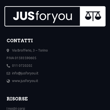
CONTATTI
Via Brofferio, 3 – Torino
P.IVA 01593590605
011 0720202
info@jusforyou.it
www.jusforyou.it
RISORSE
I nostri corsi