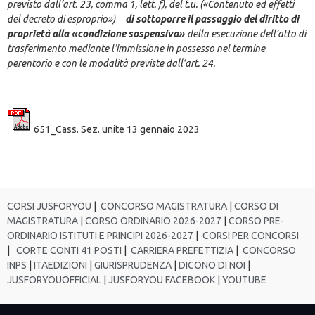
previsto dall’art. 23, comma 1, lett. f), del t.u. («Contenuto ed effetti
del decreto di esproprio») ‒
di sottoporre il passaggio del diritto di
proprietà alla «condizione sospensiva»
della esecuzione dell’atto di
trasferimento mediante l’immissione in possesso nel termine
perentorio e con le modalità previste dall’art. 24.
651_Cass. Sez. unite 13 gennaio 2023
CORSI JUSFORYOU
|
CONCORSO MAGISTRATURA
|
CORSO DI
MAGISTRATURA
|
CORSO ORDINARIO 2026-2027
|
CORSO PRE-
ORDINARIO ISTITUTI E PRINCIPI 2026-2027
|
CORSI PER CONCORSI
|
CORTE CONTI 41 POSTI
|
CARRIERA PREFETTIZIA
|
CONCORSO
INPS
|
ITAEDIZIONI
|
GIURISPRUDENZA
|
DICONO DI NOI
|
JUSFORYOUOFFICIAL
|
JUSFORYOU FACEBOOK
|
YOUTUBE