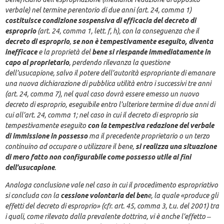
verbale) nel termine perentorio di due anni (art. 24, comma 1)
costituisce condizione sospensiva di efficacia del decreto di
esproprio
(art. 24, comma 1, lett. f, h), con la conseguenza che il
decreto di esproprio
,
se non è tempestivamente eseguito, diventa
inefficace
e la proprietà del
bene si riespande immediatamente in
capo al proprietario
, perdendo rilevanza la questione
dell’usucapione, salvo il potere dell’autorità espropriante di emanare
una nuova dichiarazione di pubblica utilità entro i successivi tre anni
(art. 24, comma 7), nel qual caso dovrà essere emesso un nuovo
decreto di esproprio, eseguibile entro l’ulteriore termine di due anni di
cui all’art. 24, comma 1; nel caso in cui il decreto di esproprio sia
tempestivamente eseguito
con la tempestiva redazione del verbale
di immissione in possesso
ma il precedente proprietario o un terzo
continuino ad occupare o utilizzare il bene,
si realizza una situazione
di mero fatto non configurabile come possesso utile ai fini
dell’usucapione
.
Analoga conclusione vale nel caso in cui il procedimento espropriativo
si concluda con la
cessione volontaria del ben
e, la quale «produce gli
effetti del decreto di esproprio» (cfr. art. 45, comma 3, t.u. del 2001) tra
i quali, come rilevato dalla prevalente dottrina, vi è anche l’effetto ‒