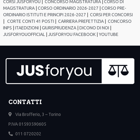
CORSI JUSFORYOU
|
CONCORSO MAGISTRATURA
|
CORSO DI
MAGISTRATURA
|
CORSO ORDINARIO 2026-2027
|
CORSO PRE-
ORDINARIO ISTITUTI E PRINCIPI 2026-2027
|
CORSI PER CONCORSI
|
CORTE CONTI 41 POSTI
|
CARRIERA PREFETTIZIA
|
CONCORSO
INPS
|
ITAEDIZIONI
|
GIURISPRUDENZA
|
DICONO DI NOI
|
JUSFORYOUOFFICIAL
|
JUSFORYOU FACEBOOK
|
YOUTUBE
CONTATTI
Via Brofferio, 3 – Torino
P.IVA 01593590605
011 0720202