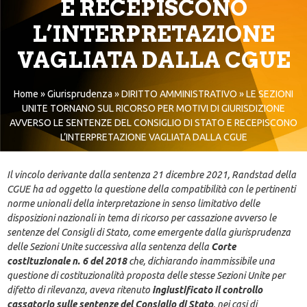
E RECEPISCONO
L’INTERPRETAZIONE
VAGLIATA DALLA CGUE
Home
»
Giurisprudenza
»
DIRITTO AMMINISTRATIVO
»
LE SEZIONI
UNITE TORNANO SUL RICORSO PER MOTIVI DI GIURISDIZIONE
AVVERSO LE SENTENZE DEL CONSIGLIO DI STATO E RECEPISCONO
L’INTERPRETAZIONE VAGLIATA DALLA CGUE
Il vincolo derivante dalla sentenza 21 dicembre 2021, Randstad della
CGUE ha ad oggetto la questione della compatibilità con le pertinenti
norme unionali della interpretazione in senso limitativo delle
disposizioni nazionali in tema di ricorso per cassazione avverso le
sentenze del Consigli di Stato, come emergente dalla giurisprudenza
delle Sezioni Unite successiva alla sentenza della
Corte
costituzionale n. 6 del 2018
che, dichiarando inammissibile una
questione di costituzionalità proposta delle stesse Sezioni Unite per
difetto di rilevanza, aveva ritenuto
ingiustificato il controllo
cassatorio sulle sentenze del Consiglio di Stato
, nei casi di