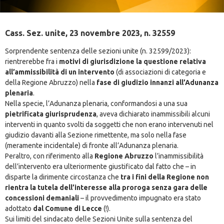
Cass. Sez. unite, 23 novembre 2023, n. 32559
Sorprendente sentenza delle sezioni unite (n. 32599/2023):
rientrerebbe fra i
motivi di giurisdizione la questione relativa
all’ammissibilità di un intervento
(di associazioni di categoria e
della Regione Abruzzo) nella
fase di giudizio innanzi all’Adunanza
plenaria
.
Nella specie, l’Adunanza plenaria, conformandosi a una sua
pietrificata giurisprudenza
, aveva dichiarato inammissibili alcuni
interventi in quanto svolti da soggetti che non erano intervenuti nel
giudizio davanti alla Sezione rimettente, ma solo nella fase
(meramente incidentale) di fronte all’Adunanza plenaria.
Peraltro, con riferimento alla
Regione Abruzzo
l’inammissibilità
dell’intervento era ulteriormente giustificato dal fatto che – in
disparte la dirimente circostanza che
tra i fini della Regione non
rientra la tutela dell’interesse alla proroga senza gara delle
concessioni demaniali
– il provvedimento impugnato era stato
adottato
dal Comune di Lecce
(!).
Sui limiti del sindacato delle Sezioni Unite sulla sentenza del