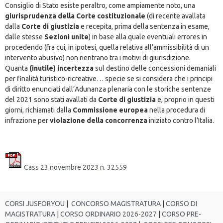
Consiglio di Stato esiste peraltro, come ampiamente noto, una
giurisprudenza della Corte costituzionale
(di recente avallata
dalla
Corte di giustizia
e recepita, prima della sentenza in esame,
dalle stesse
Sezioni unite
) in base alla quale eventuali errores in
procedendo (fra cui, in ipotesi, quella relativa all’ammissibilità di un
intervento abusivo) non rientrano tra i motivi di giurisdizione.
Quanta
(inutile) incertezza
sul destino delle concessioni demaniali
per finalità turistico-ricreative… specie se si considera che i principi
di diritto enunciati dall’Adunanza plenaria con le storiche sentenze
del 2021 sono stati avallati da
Corte di giustizia
e, proprio in questi
giorni, richiamati dalla
Commissione europea
nella procedura di
infrazione per
violazione della concorrenza
iniziato contro l’Italia.
Cass 23 novembre 2023 n. 32559
CORSI JUSFORYOU
|
CONCORSO MAGISTRATURA
|
CORSO DI
MAGISTRATURA
|
CORSO ORDINARIO 2026-2027
|
CORSO PRE-