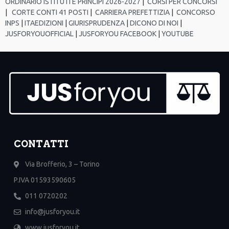
ORDINARIO ISTITUTI E PRINCIPI 2026-2027
|
CORSI PER CONCORSI
|
CORTE CONTI 41 POSTI
|
CARRIERA PREFETTIZIA
|
CONCORSO
INPS
|
ITAEDIZIONI
|
GIURISPRUDENZA
|
DICONO DI NOI
|
JUSFORYOUOFFICIAL
|
JUSFORYOU FACEBOOK
|
YOUTUBE
CONTATTI
Via Brofferio, 3 – Torino
P.IVA 01593590605
011 0720202
info@jusforyou.it
www.jusforyou.it