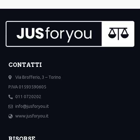
CONTATTI
Via Brofferio, 3 – Torino
P.IVA 01593590605
011 0720202
info@jusforyou.it
www.jusforyou.it
RISORSE