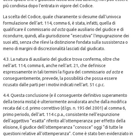
più condivisa dopo l’entrata in vigore del Codice.
La scelta del Codice, quale chiaramente si desume dall’univoca
formulazione dell’art. 114, comma 6, è stata, infatti, quella di
qualificare il commissario
ad acta
quale ausiliario del giudice e di
ricondurre, quindi, alla giurisdizione “esecutiva” l’impugnazione dei
suoi atti, senza che rilevi la distinzione fondata sulla sussistenza o
meno di margini di discrezionalità lasciati dal giudicato.
4.3. La natura di ausiliario del giudice trova conferma, oltre che
nell’art. 114, comma 6, anche nell’art. 21, che definisce
espressamente in tali termini la figura del commissario
ad acta
e
conseguentemente, prevede, la possibilità che possa essere
ricusato dalle parti per i motivi indicati nell’art. 51 c.p.c.
4.4. Questa conclusione (e il conseguente definitivo superamento
della teoria mista) è ulteriormente avvalorata anche dalla modifica
recata dal c.d. primo correttivo (d.lgs. n. 195 del 2001) al comma 6,
primo periodo, dell’art. 114 c.p.a., consistente nell’espunzione
dell’aggettivo “esatta” riferito all’ottemperanza: per effetto della
elisione, il giudice dell’ottemperanza “conosce” oggi “di tutte le
questioni relative all’ottemperanza”. Come è stato ben evidenziato in