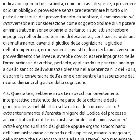
indicazioni generiche o si limita, come nel caso di specie, a prevedere
solo un obbligo di provvedere senza predeterminare in tutto o in
parte il contenuto del provvedimento da adottare, il commissario
ad
acta
verrebbe in considerazione come soggetto titolare di un potere
amministrativo in senso proprio e, pertanto, i suoi atti andrebbero
impugnati, nell’ordinario termine di decadenza, con l’azione ordinaria
di annullamento, davanti al giudice della cognizione. Il giudice
dell’ottemperanza, erroneamente investito di un reclamo avverso un
provvedimento che, invece, avrebbe dovuto essere impugnato nelle
forme ordinarie dovrebbe, pertanto, applicando un principio analogo
a quello sancito dell’Adunanza plenaria nella sentenza n. 2 del 2013,
disporre la conversione dell’azione e consentire la riassunzione del
ricorso dinnanzi al giudice della cognizione.
4.2. Questa tesi, sebbene in parte rispecchi un orientamento
interpretativo sostenuto da una parte della dottrina e della
giurisprudenza nel dibattito sulla natura del commissario
ad
acta
anteriormente all’entrata in vigore del Codice del processo
amministrativo (la c.d. teoria mista secondo cui il commissario
ad
acta
è organo ausiliario del giudice oppure organo straordinario
dell’amministrazione a seconda dell’ampiezza, minore o maggiore,
dello spazio che il giudicato lascia alla sua azione), non può essere