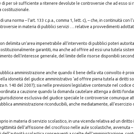
è di per sè sufficiente a ritenere devolute le controversie che ad esso si r
a costituzionale.
una norma – l’art. 133 c.p.a., comma 1, lett. c), – che, in continuità con l
ntroversie in materia di pubblici servizi … relative a provvedimenti adotta
i non delimita un’area impenetrabile all’intervento di pubblici poteri autor
ti costituzionalmente garantiti, ma anche ad offrire ad essi una tutela sist
imento dell’interesse generale, del limite delle risorse disponibili secon
a pubblica amministrazione anche quando il bene della vita coinvolto è proi
la idoneità del giudice amministrativo ‘ad offrire piena tutela ai diritti 
enza n. 140 del 2007); sia nelle previsioni legislative contenute nel codi
ordinata a cauzione quando la domanda cautelare attenga a diritti fondame
la giurisdizione esclusiva del giudice speciale le controversie comunque a
pubblica amministrazione riconducibili, anche mediatamente, all’esercizio
io in materia di servizio scolastico, in una vicenda relativa ad un diritto i
gittimità dell’affissione del crocifisso nelle aule scolastiche, avvenuta
 dell’autorità scolastica conseguenti a scelte dell’amministrazione, conten