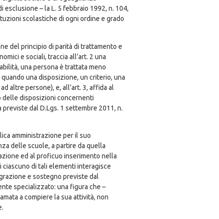
i esclusione – la L. 5 febbraio 1992, n. 104,
tituzioni scolastiche di ogni ordine e grado
ne del principio di parità di trattamento e
omici e sociali, traccia all’art. 2 una
sabilità, una persona è trattata meno
a quando una disposizione, un criterio, una
ltre persone), e, all’art. 3, affida al
co delle disposizioni concernenti
ia previste dal D.Lgs. 1 settembre 2011, n.
bblica amministrazione per il suo
za delle scuole, a partire da quella
tazione ed al proficuo inserimento nella
 ciascuno di tali elementi interagisce
tegrazione e sostegno previste dal
cente specializzato: una figura che –
amata a compiere la sua attività, non
e.