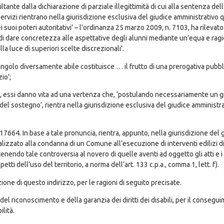
ultante dalla dichiarazione di parziale illegittimità di cui alla sentenza de
rvizi rientrano nella giurisdizione esclusiva del giudice amministrativo qual
 suoi poteri autoritativi’ – l’ordinanza 25 marzo 2009, n. 7103, ha rileva
 di dare concretezza alle aspettative degli alunni mediante un’equa e ragi
lla luce di superiori scelte discrezionali’.
ingolo diversamente abile costituisce … il frutto di una prerogativa pubbl
io’;
, essi danno vita ad una vertenza che, ‘postulando necessariamente un gi
del sostegno’, rientra nella giurisdizione esclusiva del giudice amminist
17664. In base a tale pronuncia, rientra, appunto, nella giurisdizione del gi
alizzato alla condanna di un Comune all’esecuzione di interventi edilizi di
rtenendo tale controversia al novero di quelle aventi ad oggetto gli atti e
tti dell’uso del territorio, a norma dell’art. 133 c.p.a., comma 1, lett. f).
ione di questo indirizzo, per le ragioni di seguito precisate.
del riconoscimento e della garanzia dei diritti dei disabili, per il consegu
lità.