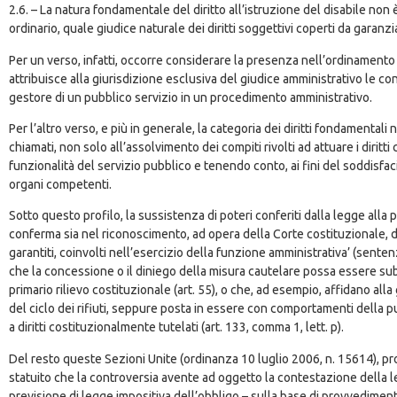
2.6. – La natura fondamentale del diritto all’istruzione del disabile non 
ordinario, quale giudice naturale dei diritti soggettivi coperti da garanzi
Per un verso, infatti, occorre considerare la presenza nell’ordinamento di 
attribuisce alla giurisdizione esclusiva del giudice amministrativo le co
gestore di un pubblico servizio in un procedimento amministrativo.
Per l’altro verso, e più in generale, la categoria dei diritti fondamental
chiamati, non solo all’assolvimento dei compiti rivolti ad attuare i dirit
funzionalità del servizio pubblico e tenendo conto, ai fini del soddisfac
organi competenti.
Sotto questo profilo, la sussistenza di poteri conferiti dalla legge all
conferma sia nel riconoscimento, ad opera della Corte costituzionale, del
garantiti, coinvolti nell’esercizio della funzione amministrativa’ (sent
che la concessione o il diniego della misura cautelare possa essere sub
primario rilievo costituzionale (art. 55), o che, ad esempio, affidano al
del ciclo dei rifiuti, seppure posta in essere con comportamenti della 
a diritti costituzionalmente tutelati (art. 133, comma 1, lett. p).
Del resto queste Sezioni Unite (ordinanza 10 luglio 2006, n. 15614), propr
statuito che la controversia avente ad oggetto la contestazione della le
previsione di legge impositiva dell’obbligo – sulla base di provvedimenti