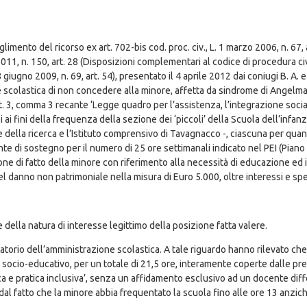
imento del ricorso ex art. 702-bis cod. proc. civ., L. 1 marzo 2006, n. 67, a
2011, n. 150, art. 28 (Disposizioni complementari al codice di procedura civ
giugno 2009, n. 69, art. 54), presentato il 4 aprile 2012 dai coniugi B. A. e C
e scolastica di non concedere alla minore, affetta da sindrome di Angelman
rt. 3, comma 3 recante ‘Legge quadro per l’assistenza, l’integrazione social
i fini della frequenza della sezione dei ‘piccoli’ della Scuola dell’infanz
 e della ricerca e l’Istituto comprensivo di Tavagnacco -, ciascuna per qu
e di sostegno per il numero di 25 ore settimanali indicato nel PEI (Piano
zione di fatto della minore con riferimento alla necessità di educazione ed
 danno non patrimoniale nella misura di Euro 5.000, oltre interessi e spes
e della natura di interesse legittimo della posizione fatta valere.
orio dell’amministrazione scolastica. A tale riguardo hanno rilevato che 
 socio-educativo, per un totale di 21,5 ore, interamente coperte dalle pre
ica e pratica inclusiva’, senza un affidamento esclusivo ad un docente diff
 dal fatto che la minore abbia frequentato la scuola fino alle ore 13 anzi