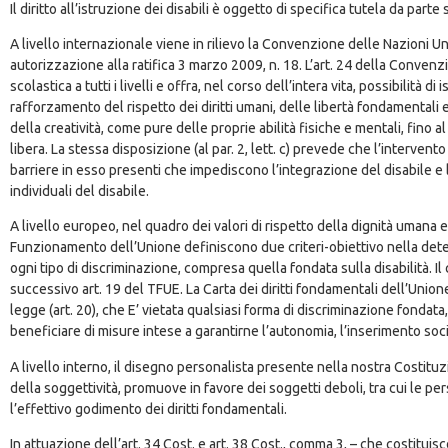
Il diritto all’istruzione dei disabili è oggetto di specifica tutela da pa
A livello internazionale viene in rilievo la Convenzione delle Nazioni Uni
autorizzazione alla ratifica 3 marzo 2009, n. 18. L’art. 24 della Convenz
scolastica a tutti i livelli e offra, nel corso dell’intera vita, possibilit
rafforzamento del rispetto dei diritti umani, delle libertà fondamentali e
della creatività, come pure delle proprie abilità fisiche e mentali, fino
libera. La stessa disposizione (al par. 2, lett. c) prevede che l’interve
barriere in esso presenti che impediscono l’integrazione del disabile e
individuali del disabile.
A livello europeo, nel quadro dei valori di rispetto della dignità umana e
Funzionamento dell’Unione definiscono due criteri-obiettivo nella determ
ogni tipo di discriminazione, compresa quella fondata sulla disabilità. Il
successivo art. 19 del TFUE. La Carta dei diritti fondamentali dell’Unio
legge (art. 20), che E’ vietata qualsiasi forma di discriminazione fondata, 
beneficiare di misure intese a garantirne l’autonomia, l’inserimento socia
A livello interno, il disegno personalista presente nella nostra Costitu
della soggettività, promuove in favore dei soggetti deboli, tra cui le pe
l’effettivo godimento dei diritti fondamentali.
In attuazione dell’art. 34 Cost. e art. 38 Cost., comma 3, – che costituisco