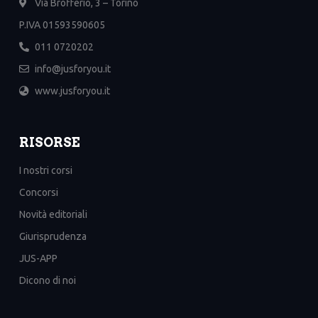
Via Brofferio, 3 – Torino
P.IVA 01593590605
011 0720202
info@jusforyou.it
www.jusforyou.it
RISORSE
I nostri corsi
Concorsi
Novità editoriali
Giurisprudenza
JUS-APP
Dicono di noi