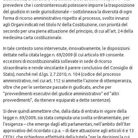
prevedere che i controinteressati potessero imporre la trasposizione
del giudizio in sede giurisdizionale – sottolineava la diversità di ogni
forma di ricorso amministrativo rispetto al processo, svolto innanzi
agli Organi indicati nel titolo IV della Costituzione, con priorità del
secondo per una piena attuazione del principio, di cui all’art. 24 della
medesima carta costituzionale.
In tale contesto sono intervenute, innovativamente, le disposizioni
dettate nella citata legge n. 69/2009 (il cui articolo 69 consente
eccezioni di incostituzionalità sollevate in sede di ricorso
straordinario e rende vincolante il parere conclusivo del Consiglio di
Stato), nonché nel d.lgs. 2.7.2010, n. 104 (codice del processo
amministrativo, nel cui art. 112 si ammette l’azione di ottemperanza,
oltre che per le sentenze passate in giudicato, anche per
“provvedimenti esecutivi del giudice amministrativo” ed “altri
provvedimenti”, da ritenere equiparati a dette sentenze).
Si deve quindi ammettere che, dalla data di entrata in vigore della
legge n. 69/2009, sia stata compiuta una svolta ordinamentale, per
l’esigenza – che emerge dagli atti parlamentari, nell’ambito dell’iter
approvativo del ricordato c.p.a. – di dare attuazione agli articoli 6 e 13
CEDU, che richiedono effettività della tutela “per le decisioni la cui