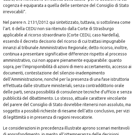
cogenza è equiparata a quella delle sentenze del Consiglio di Stato
irrevocabili”.
Nel parere n. 2131/2012 qui sintetizzato, tuttavia, si sottolinea come
l’art. 6 della CEDU non sia ritenuto dalla Corte di Strasburgo
applicabile al ricorso straordinario (Corte CEDU, caso Nardella),
essendo il decreto decisorio del ricorso di cui trattasi impugnabile
innanzi al tribunale Amministrativo Regionale; detto ricorso, inoltre,
continua a presentare significative differenze rispetto al processo
amministrativo, cui non appare pienamente equiparabile: quanto
sopra, per l’improponibilità di azioni di mero accertamento, accesso ai
documenti, contestazione del silenzio-inadempimento
dell’Amministrazione, nonché per la presenza di una fase istruttoria
effettuata dalle strutture ministeriali, senza contraddittorio orale
delle parti, senza possibilità di consulenze tecniche d’ufficio e senza
pubblicità del dibattimento. Lo stesso, attuale carattere vincolante
del parere del Consiglio di Stato dovrebbe ritenersi non assoluto, ma
soggetto a possibili richieste di riesame dell’atto conclusivo, per vizi
di legittimità o in presenza di ragioni revocatorie.
Le considerazioni in precedenza illustrate aprono scenari meritevoli
di approfondimento, in merito all’ottemperanza delle decisioni