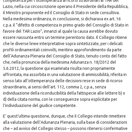
competenza per l’ottemperanza ai ricorsi straordinari al TAR del
Lazio, nella cui circoscrizione operano il Presidente della Repubblica,
il Ministro proponente ed il Consiglio di Stato in sede consultiva.
Nella medesima ordinanza, in conclusione, si dichiarava ex art. 16
c.p.a. il “difetto di competenza in primo grado del Consiglio di Stato in
favore del TAR Lazio”, innanzi al quale la causa avrebbe dovuto
essere riassunta entro un termine perentorio dato. Il Collegio ritiene
che le diverse linee interpretative sopra sintetizzate, per i delicati
profili ordinamentali coinvolti, meritino approfondimento da parte
dell’Adunanza Plenaria del Consiglio di Stato, tenuto conto del fatto
che, nella pronuncia della medesima Adunanza n. 18/2012 del
5.6.2012, la questione qui esaminata risulta non propriamente
affrontata, ma assorbita in una valutazione di ammissibilità, riferita in
senso lato all’ottemperanza delle decisioni rese in sede di ricorso
straordinario, ai sensi dell’art. 112, comma 2, c.p.a., senza
individuazione della riconducibilità della fattispecie alle lettere b) o
d) della citata norma, con le conseguenze sopra esplicitate per
l’individuazione del giudice competente.
E’ quest’ultima questione, dunque, che il Collegio intende rimettere
alla valutazione dell’Adunanza Plenaria, sulla base di considerazioni
che – ad avviso del Collegio stesso – possono ritenersi confermative