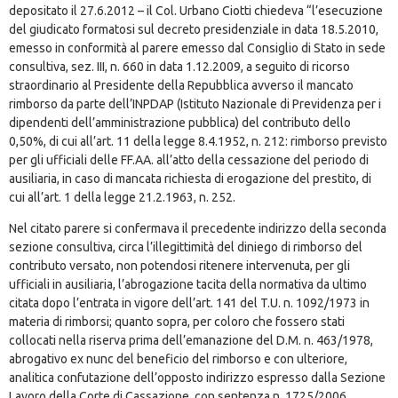
depositato il 27.6.2012 – il Col. Urbano Ciotti chiedeva “l’esecuzione
del giudicato formatosi sul decreto presidenziale in data 18.5.2010,
emesso in conformità al parere emesso dal Consiglio di Stato in sede
consultiva, sez. III, n. 660 in data 1.12.2009, a seguito di ricorso
straordinario al Presidente della Repubblica avverso il mancato
rimborso da parte dell’INPDAP (Istituto Nazionale di Previdenza per i
dipendenti dell’amministrazione pubblica) del contributo dello
0,50%, di cui all’art. 11 della legge 8.4.1952, n. 212: rimborso previsto
per gli ufficiali delle FF.AA. all’atto della cessazione del periodo di
ausiliaria, in caso di mancata richiesta di erogazione del prestito, di
cui all’art. 1 della legge 21.2.1963, n. 252.
Nel citato parere si confermava il precedente indirizzo della seconda
sezione consultiva, circa l’illegittimità del diniego di rimborso del
contributo versato, non potendosi ritenere intervenuta, per gli
ufficiali in ausiliaria, l’abrogazione tacita della normativa da ultimo
citata dopo l’entrata in vigore dell’art. 141 del T.U. n. 1092/1973 in
materia di rimborsi; quanto sopra, per coloro che fossero stati
collocati nella riserva prima dell’emanazione del D.M. n. 463/1978,
abrogativo ex nunc del beneficio del rimborso e con ulteriore,
analitica confutazione dell’opposto indirizzo espresso dalla Sezione
Lavoro della Corte di Cassazione, con sentenza n. 1725/2006.