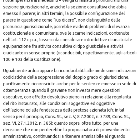
l’ottemperanza al medesimo – venga chiamata a pronunciarsi una
sezione giurisdizionale, anziché la sezione consultiva che abbia
emesso il parere; in altri termini, la possibile configurazione del
parere in questione come “ius dicere”, non distinguibile dalla
pronuncia giurisdizionale, porrebbe evidenti problemi di rilevanza
costituzionale e comunitaria, ove le scarne indicazioni, contenute
nell’art. 112 c.p.a., fossero da considerare introduttive di una totale
equiparazione fra attività consultiva di tipo giustiziale e attività
giudicante in senso proprio (riconducibili, rispettivamente, agli articoli
100 e 103 della Costituzione).
Ugualmente ardua appare la riconducibilità alle medesime indicazioni
codicistiche della soppressione del doppio grado di giurisdizione,
pacificamente riconosciuto anche per le sentenze emesse in sede di
ottemperanza quando il gravame non investa mere questioni
esecutive, con effetto devolutivo pieno in relazione alla regolarità
del rito instaurato, alle condizioni soggettive ed oggettive
dell’azione ed alla fondatezza della pretesa azionata (cfr. in tal
senso per il principio, Cons. St., sez. V, 8.7.2002, n. 3789; Cons. St.,
sez. VI, 27.1.2012, n. 385); quanto sopra, oltre tutto, per una
decisione che non perderebbe la propria natura di provvedimento
amministrativo, continuandosi a ritenere ammissibile al riguardo