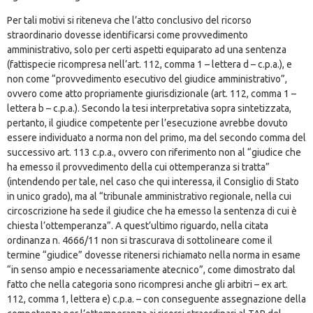
Per tali motivi si riteneva che l’atto conclusivo del ricorso
straordinario dovesse identificarsi come provvedimento
amministrativo, solo per certi aspetti equiparato ad una sentenza
(fattispecie ricompresa nell’art. 112, comma 1 – lettera d – c.p.a.), e
non come “provvedimento esecutivo del giudice amministrativo”,
ovvero come atto propriamente giurisdizionale (art. 112, comma 1 –
lettera b – c.p.a.). Secondo la tesi interpretativa sopra sintetizzata,
pertanto, il giudice competente per l’esecuzione avrebbe dovuto
essere individuato a norma non del primo, ma del secondo comma del
successivo art. 113 c.p.a., ovvero con riferimento non al “giudice che
ha emesso il provvedimento della cui ottemperanza si tratta”
(intendendo per tale, nel caso che qui interessa, il Consiglio di Stato
in unico grado), ma al “tribunale amministrativo regionale, nella cui
circoscrizione ha sede il giudice che ha emesso la sentenza di cui è
chiesta l’ottemperanza”. A quest’ultimo riguardo, nella citata
ordinanza n. 4666/11 non si trascurava di sottolineare come il
termine “giudice” dovesse ritenersi richiamato nella norma in esame
“in senso ampio e necessariamente atecnico”, come dimostrato dal
fatto che nella categoria sono ricompresi anche gli arbitri – ex art.
112, comma 1, lettera e) c.p.a. – con conseguente assegnazione della