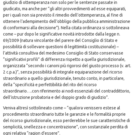
giudizio di ottemperanza non solo per le sentenze passate in
giudicato, ma anche per “gli altri provvedimenti ad esse equiparati,
per i quali non sia previsto il rimedio dell’ottemperanza, al fine di
ottenere l’adempimento dell’obbligo della pubblica amministrazione
di conformarsi alla decisione”). Nella citata ordinanza si sottolineava
come – pur dopo le significative novità introdotte dalla legge n.
69/2009 (natura vincolante del parere del Consiglio di Stato e
possibilità di sollevare questioni di legittimità costituzionale) –
l’attività consultiva del medesimo Consiglio di Stato conservasse
“significativi profili” di differenza rispetto a quella giurisdizionale,
organizzata “secondo i canoni più rigorosi del giusto processo (v. art.
2 c.p.a.)”, senza possibilità di integrale equiparazione del ricorso
straordinario a quello giurisdizionale, tenuto conto, in particolare,
della “specificità e perfettibilità del rito del ricorso
straordinario….con riferimento ai nodi essenziali del contraddittorio,
dell’istruzione probatoria e del doppio grado di giudizio”.
Veniva altresì sottolineato come – “qualora venissero estese al
procedimento straordinario tutte le garanzie e le formalità proprie
del ricorso giurisdizionale, esso perderebbe le sue caratteristiche di
semplicità, snellezza e concentrazione”, con sostanziale perdita di
ogni relativa “ragion d’essere”.