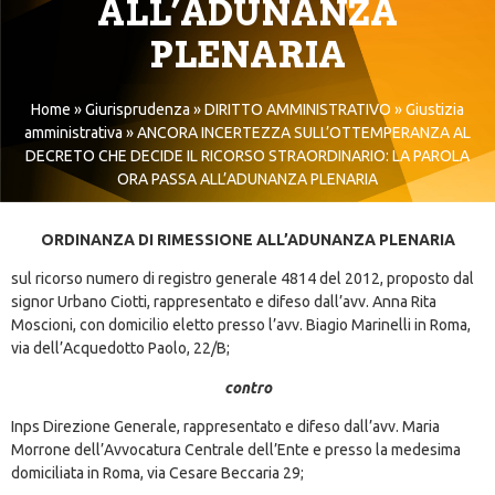
ALL’ADUNANZA
PLENARIA
Home
»
Giurisprudenza
»
DIRITTO AMMINISTRATIVO
»
Giustizia
amministrativa
»
ANCORA INCERTEZZA SULL’OTTEMPERANZA AL
DECRETO CHE DECIDE IL RICORSO STRAORDINARIO: LA PAROLA
ORA PASSA ALL’ADUNANZA PLENARIA
ORDINANZA DI RIMESSIONE ALL’ADUNANZA PLENARIA
sul ricorso numero di registro generale 4814 del 2012, proposto dal
signor Urbano Ciotti, rappresentato e difeso dall’avv. Anna Rita
Moscioni, con domicilio eletto presso l’avv. Biagio Marinelli in Roma,
via dell’Acquedotto Paolo, 22/B;
contro
Inps Direzione Generale, rappresentato e difeso dall’avv. Maria
Morrone dell’Avvocatura Centrale dell’Ente e presso la medesima
domiciliata in Roma, via Cesare Beccaria 29;