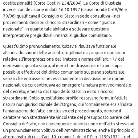
costituzionalità (Corte Cost. n. 254/2004). La Corte di Giustizia
invece, con decisione in data 16.10.1997 (cause riunite C-69/96 e
79/96) qualificava il Consiglio di Stato in sede consultiva – nei
procedimenti decisori di ricorsi straordinari – come “giudice
nazionale”, in quanto tale abilitato a sollevare questioni
interpretative pregiudiziali innanzi al giudice comunitario.
Quest’ultimo pronunciamento, tuttavia, risultava funzionale
all’individuazione delle autorità, legittimate a proporre questioni
relative all’interpretazione del Trattato a norma dell’art. 177 del
medesimo; quanto sopra, al mero fine di assicurare la più ampia
possibile effettività del diritto comunitario sul piano sostanziale,
senza che entrassero necessariamente in discussione le norme
nazionali, da cui continuava ad emergere la natura provvedimentale
del decreto, emesso dal Capo dello Stato in esito a ricorso
straordinario. Sotto quest’ultimo profilo restavano fermi, infatti, la
natura non giurisdizionale dell’Organo, cui formalmente era affidata
l’emanazione dell’atto conclusivo del procedimento, nonché il
carattere non strettamente vincolante del presupposto parere del
Consiglio di Stato, con conseguente riconduzione dell’atto stesso ad
un pronunciamento volitivo dell’Amministrazione; anche il principio di
alternatività, di cui all’art. 10, comma 1, del d.P.R. n. 1199/1971 – nel