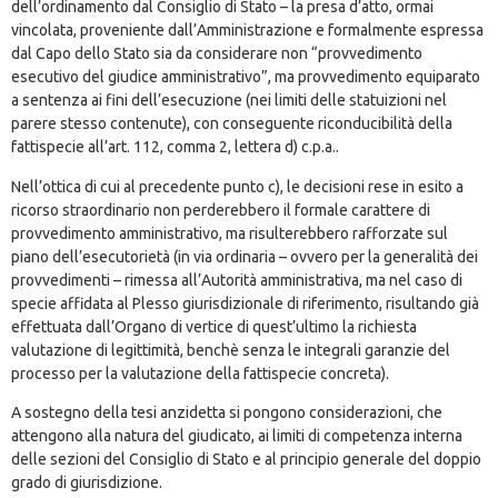
dell’ordinamento dal Consiglio di Stato – la presa d’atto, ormai
vincolata, proveniente dall’Amministrazione e formalmente espressa
dal Capo dello Stato sia da considerare non “provvedimento
esecutivo del giudice amministrativo”, ma provvedimento equiparato
a sentenza ai fini dell’esecuzione (nei limiti delle statuizioni nel
parere stesso contenute), con conseguente riconducibilità della
fattispecie all’art. 112, comma 2, lettera d) c.p.a..
Nell’ottica di cui al precedente punto c), le decisioni rese in esito a
ricorso straordinario non perderebbero il formale carattere di
provvedimento amministrativo, ma risulterebbero rafforzate sul
piano dell’esecutorietà (in via ordinaria – ovvero per la generalità dei
provvedimenti – rimessa all’Autorità amministrativa, ma nel caso di
specie affidata al Plesso giurisdizionale di riferimento, risultando già
effettuata dall’Organo di vertice di quest’ultimo la richiesta
valutazione di legittimità, benchè senza le integrali garanzie del
processo per la valutazione della fattispecie concreta).
A sostegno della tesi anzidetta si pongono considerazioni, che
attengono alla natura del giudicato, ai limiti di competenza interna
delle sezioni del Consiglio di Stato e al principio generale del doppio
grado di giurisdizione.