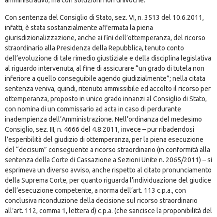
amministrativo, ma con soluzioni non univoche.
Con sentenza del Consiglio di Stato, sez. VI, n. 3513 del 10.6.2011,
infatti, è stata sostanzialmente affermata la piena
giurisdizionalizzazione, anche ai fini dell’ottemperanza, del ricorso
straordinario alla Presidenza della Repubblica, tenuto conto
dell’evoluzione di tale rimedio giustiziale e della disciplina legislativa
al riguardo intervenuta, al fine di assicurare “un grado di tutela non
inferiore a quello conseguibile agendo giudizialmente”; nella citata
sentenza veniva, quindi, ritenuto ammissibile ed accolto il ricorso per
ottemperanza, proposto in unico grado innanzi al Consiglio di Stato,
con nomina di un commissario ad acta in caso di perdurante
inadempienza dell’Amministrazione. Nell’ordinanza del medesimo
Consiglio, sez. III, n. 4666 del 4.8.2011, invece – pur ribadendosi
l’esperibilità del giudizio di ottemperanza, per la piena esecuzione
del “decisum” conseguente a ricorso straordinario (in conformità alla
sentenza della Corte di Cassazione a Sezioni Unite n. 2065/2011) – si
esprimeva un diverso avviso, anche rispetto al citato pronunciamento
della Suprema Corte, per quanto riguarda l’individuazione del giudice
dell’esecuzione competente, a norma dell’art. 113 c.p.a., con
conclusiva riconduzione della decisione sul ricorso straordinario
all’art. 112, comma 1, lettera d) c.p.a. (che sancisce la proponibilità del