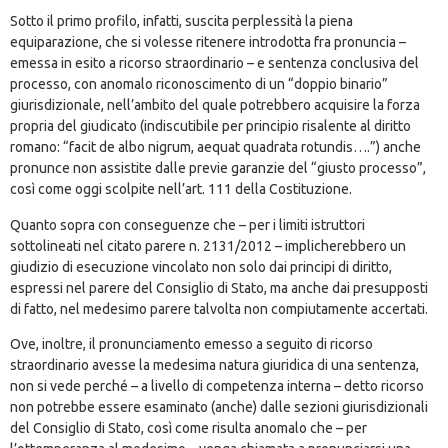
Sotto il primo profilo, infatti, suscita perplessità la piena
equiparazione, che si volesse ritenere introdotta fra pronuncia –
emessa in esito a ricorso straordinario – e sentenza conclusiva del
processo, con anomalo riconoscimento di un “doppio binario”
giurisdizionale, nell’ambito del quale potrebbero acquisire la forza
propria del giudicato (indiscutibile per principio risalente al diritto
romano: “facit de albo nigrum, aequat quadrata rotundis….”) anche
pronunce non assistite dalle previe garanzie del “giusto processo”,
così come oggi scolpite nell’art. 111 della Costituzione.
Quanto sopra con conseguenze che – per i limiti istruttori
sottolineati nel citato parere n. 2131/2012 – implicherebbero un
giudizio di esecuzione vincolato non solo dai principi di diritto,
espressi nel parere del Consiglio di Stato, ma anche dai presupposti
di fatto, nel medesimo parere talvolta non compiutamente accertati.
Ove, inoltre, il pronunciamento emesso a seguito di ricorso
straordinario avesse la medesima natura giuridica di una sentenza,
non si vede perché – a livello di competenza interna – detto ricorso
non potrebbe essere esaminato (anche) dalle sezioni giurisdizionali
del Consiglio di Stato, così come risulta anomalo che – per