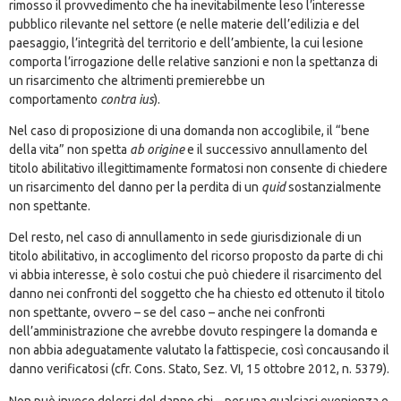
rimosso il provvedimento che ha inevitabilmente leso l’interesse
pubblico rilevante nel settore (e nelle materie dell’edilizia e del
paesaggio, l’integrità del territorio e dell’ambiente, la cui lesione
comporta l’irrogazione delle relative sanzioni e non la spettanza di
un risarcimento che altrimenti premierebbe un
comportamento
contra ius
).
Nel caso di proposizione di una domanda non accoglibile, il “bene
della vita” non spetta
ab origine
e il successivo annullamento del
titolo abilitativo illegittimamente formatosi non consente di chiedere
un risarcimento del danno per la perdita di un
quid
sostanzialmente
non spettante.
Del resto, nel caso di annullamento in sede giurisdizionale di un
titolo abilitativo, in accoglimento del ricorso proposto da parte di chi
vi abbia interesse, è solo costui che può chiedere il risarcimento del
danno nei confronti del soggetto che ha chiesto ed ottenuto il titolo
non spettante, ovvero – se del caso – anche nei confronti
dell’amministrazione che avrebbe dovuto respingere la domanda e
non abbia adeguatamente valutato la fattispecie, così concausando il
danno verificatosi (cfr. Cons. Stato, Sez. VI, 15 ottobre 2012, n. 5379).
Non può invece dolersi del danno chi – per una qualsiasi evenienza e