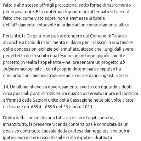
fatto e allo stesso offrirgli protezione, sotto forma di risarcimento
per equivalente. E la conferma di quanto ora affermato si trae dal
fatto che, come visto sopra, non è ammessa la tutela
dell’affidamento colpevole in ordine ad un comportamento altrui.
Pertanto, la Co.ge.a. non può pretendere dal Comune di Taranto
alcunché a titolo di risarcimento di danni per il rilascio in suo favore
delle concessioni edilizie poi annullate, atteso che, lungi dall’avere
per effetto di ciò subito una lesione ad un bene giuridicamente
protetto, in realtà l’appellante – nel presentare un progetto
ab
origine
inaccoglibile – con il proprio determinante impulso ha
concorso con l’amministrazione ad arrecare danni ingiusti a terzi.
14. Un ultimo rilievo va doverosamente svolto con riguardo a dubbi
circa possibili punti di frizione tra quanto osservato finora ed i principi
affermati dalle Sezioni unite della Cassazione nelle più volte citate
ordinanze nn. 6594 – 6596 del 23 marzo 2011.
Dubbi della specie devono tuttavia essere fugati, perché,
innanzitutto, la presente vicenda contenziosa è connotata da un
decisivo contributo causale della pretesa danneggiata, che può in
ipotesi non essere riscontrabile in altre ipotesi di attività