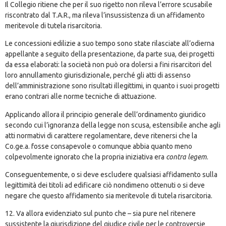
Il Collegio ritiene che per il suo rigetto non rileva l’errore scusabile
riscontrato dal T.A.R., ma rileva l’insussistenza di un affidamento
meritevole di tutela risarcitoria.
Le concessioni edilizie a suo tempo sono state rilasciate all’odierna
appellante a seguito della presentazione, da parte sua, dei progetti
da essa elaborati: la società non può ora dolersi a fini risarcitori del
loro annullamento giurisdizionale, perché gli atti di assenso
dell’amministrazione sono risultati illegittimi, in quanto i suoi progetti
erano contrari alle norme tecniche di attuazione.
Applicando allora il principio generale dell’ordinamento giuridico
secondo cui l’ignoranza della legge non scusa, estensibile anche agli
atti normativi di carattere regolamentare, deve ritenersi che la
Co.ge.a. fosse consapevole o comunque abbia quanto meno
colpevolmente ignorato che la propria iniziativa era
contra legem
.
Conseguentemente, o si deve escludere qualsiasi affidamento sulla
legittimità dei titoli ad edificare ciò nondimeno ottenuti o si deve
negare che questo affidamento sia meritevole di tutela risarcitoria.
12. Va allora evidenziato sul punto che – sia pure nel ritenere
sussistente la giurisdizione del giudice civile per le controversie