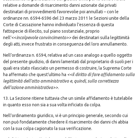
relative a domande di risarcimento danni azionate dai privati
destinatari di provvedimenti favorevolie poi annullati – con le
ordinanze nn. 6594-6596 del 23 marzo 2011 le Sezioni unite della
Corte di Cassazione hanno individuato l’essenza di questa
fattispecie di illecito, sul piano sostanziale, proprio
nell’<<
incolpevole convincimento>>
dei destinatari sulla legittimità
degli atti, invece frustrato in conseguenza del loro annullamento.
Nell’ordinanza n. 6594, relativa ad un caso analogo a quello oggetto
del presente giudizio, di danni lamentati dal proprietario di suoli per i
quali era stato rilasciato un permesso di costruire, la Suprema Corte
ha affermato che quest’ultimo ha
<<il diritto di fare affidamento sulla
legittimità dell’atto amministrativo e, quindi, sulla correttezza
dell’azione amministrativa>>
.
13. La Sezione ritiene tuttavia che un simile affidamento è tutelabile
in quanto esso non sia a sua volta inficiato da colpa.
Nell’ordinamento giuridico, vi è un principio generale, secondo cui
non può fondatamente chiedere il risarcimento dei danni chi abbia
con la sua colpa cagionato la sua verificazione.