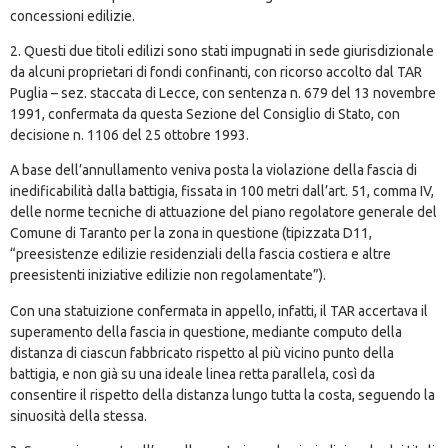
concessioni edilizie.
2. Questi due titoli edilizi sono stati impugnati in sede giurisdizionale
da alcuni proprietari di fondi confinanti, con ricorso accolto dal TAR
Puglia – sez. staccata di Lecce, con sentenza n. 679 del 13 novembre
1991, confermata da questa Sezione del Consiglio di Stato, con
decisione n. 1106 del 25 ottobre 1993.
A base dell’annullamento veniva posta la violazione della fascia di
inedificabilità dalla battigia, fissata in 100 metri dall’art. 51, comma IV,
delle norme tecniche di attuazione del piano regolatore generale del
Comune di Taranto per la zona in questione (tipizzata D11,
“preesistenze edilizie residenziali della fascia costiera e altre
preesistenti iniziative edilizie non regolamentate”).
Con una statuizione confermata in appello, infatti, il TAR accertava il
superamento della fascia in questione, mediante computo della
distanza di ciascun fabbricato rispetto al più vicino punto della
battigia, e non già su una ideale linea retta parallela, così da
consentire il rispetto della distanza lungo tutta la costa, seguendo la
sinuosità della stessa.