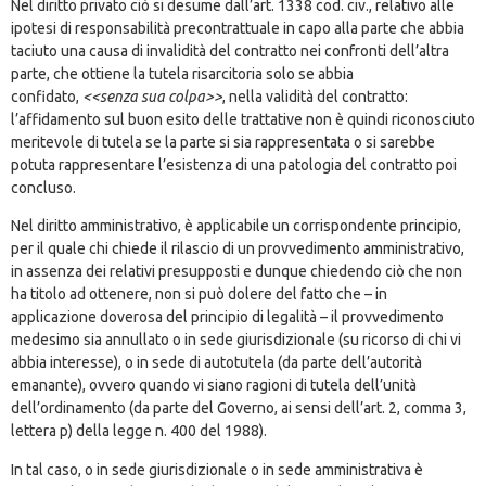
Nel diritto privato ciò si desume dall’art. 1338 cod. civ., relativo alle
ipotesi di responsabilità precontrattuale in capo alla parte che abbia
taciuto una causa di invalidità del contratto nei confronti dell’altra
parte, che ottiene la tutela risarcitoria solo se abbia
confidato,
<<senza sua colpa>>
, nella validità del contratto:
l’affidamento sul buon esito delle trattative non è quindi riconosciuto
meritevole di tutela se la parte si sia rappresentata o si sarebbe
potuta rappresentare l’esistenza di una patologia del contratto poi
concluso.
Nel diritto amministrativo, è applicabile un corrispondente principio,
per il quale chi chiede il rilascio di un provvedimento amministrativo,
in assenza dei relativi presupposti e dunque chiedendo ciò che non
ha titolo ad ottenere, non si può dolere del fatto che – in
applicazione doverosa del principio di legalità – il provvedimento
medesimo sia annullato o in sede giurisdizionale (su ricorso di chi vi
abbia interesse), o in sede di autotutela (da parte dell’autorità
emanante), ovvero quando vi siano ragioni di tutela dell’unità
dell’ordinamento (da parte del Governo, ai sensi dell’art. 2, comma 3,
lettera p) della legge n. 400 del 1988).
In tal caso, o in sede giurisdizionale o in sede amministrativa è