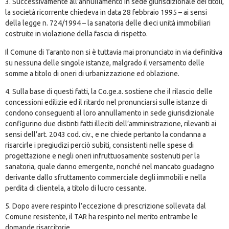
3. Successivamente all’annullamento in sede giurisdizionale dei titoli,
la società ricorrente chiedeva in data 28 febbraio 1995 – ai sensi
della legge n. 724/1994 – la sanatoria delle dieci unità immobiliari
costruite in violazione della fascia di rispetto.
Il Comune di Taranto non si è tuttavia mai pronunciato in via definitiva
su nessuna delle singole istanze, malgrado il versamento delle
somme a titolo di oneri di urbanizzazione ed oblazione.
4. Sulla base di questi fatti, la Co.ge.a. sostiene che il rilascio delle
concessioni edilizie ed il ritardo nel pronunciarsi sulle istanze di
condono conseguenti al loro annullamento in sede giurisdizionale
configurino due distinti fatti illeciti dell’amministrazione, rilevanti ai
sensi dell’art. 2043 cod. civ., e ne chiede pertanto la condanna a
risarcirle i pregiudizi perciò subiti, consistenti nelle spese di
progettazione e negli oneri infruttuosamente sostenuti per la
sanatoria, quale danno emergente, nonché nel mancato guadagno
derivante dallo sfruttamento commerciale degli immobili e nella
perdita di clientela, a titolo di lucro cessante.
5. Dopo avere respinto l’eccezione di prescrizione sollevata dal
Comune resistente, il TAR ha respinto nel merito entrambe le
domande risarcitorie.