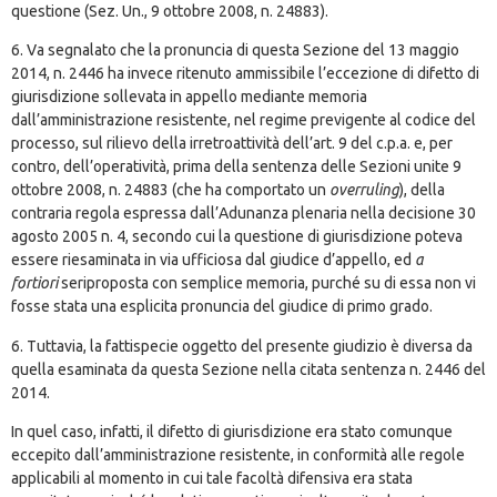
questione (Sez. Un., 9 ottobre 2008, n. 24883).
6. Va segnalato che la pronuncia di questa Sezione del 13 maggio
2014, n. 2446 ha invece ritenuto ammissibile l’eccezione di difetto di
giurisdizione sollevata in appello mediante memoria
dall’amministrazione resistente, nel regime previgente al codice del
processo, sul rilievo della irretroattività dell’art. 9 del c.p.a. e, per
contro, dell’operatività, prima della sentenza delle Sezioni unite 9
ottobre 2008, n. 24883 (che ha comportato un
overruling
), della
contraria regola espressa dall’Adunanza plenaria nella decisione 30
agosto 2005 n. 4, secondo cui la questione di giurisdizione poteva
essere riesaminata in via ufficiosa dal giudice d’appello, ed
a
fortiori
se
riproposta con semplice memoria, purché su di essa non vi
fosse stata una esplicita pronuncia del giudice di primo grado.
6. Tuttavia, la fattispecie oggetto del presente giudizio è diversa da
quella esaminata da questa Sezione nella citata sentenza n. 2446 del
2014.
In quel caso, infatti, il difetto di giurisdizione era stato comunque
eccepito dall’amministrazione resistente, in conformità alle regole
applicabili al momento in cui tale facoltà difensiva era stata