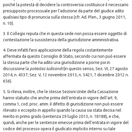
poiché la potestà di decidere la controversia costituisce il necessario
presupposto processuale per l’adozione da parte del giudice adito
qualsiasi tipo di pronuncia sulla stessa (cfr. Ad. Plen., 3 giugno 2011,
n. 10).
3. Il Collegio reputa che in questa sede non possa essere oggetto di
contestazione la sussistenza della giurisdizione amministrativa.
4. Deve infatti farsi applicazione della regola costantemente
affermata da questo Consiglio di Stato, secondo cui non può essere
la stessa parte che ha adito una giurisdizione a porne poi in
discussione la
potestas iudicandi
(in questo senso, Sez. VI, 27 agosto
2014, n. 4337; Sez. V, 12 novembre 2013, n. 5421, 7 dicembre 2012 n.
656).
5. Si rileva, inoltre, che le stesse Sezioni Unite della Cassazione
hanno statuito che anche prima dell’entrata in vigore dell’art. 9,
comma 1, cod. proc. amm. il difetto di giurisdizione non può essere
rilevato o eccepito in appello quando la causa sia stata decisa nel
merito in primo grado (sentenza 29 luglio 2013, n. 18188), e che,
quindi, anche per le sentenze emesse prima dell’entrata in vigore del
codice del processo opera il giudicato implicito interno su tale