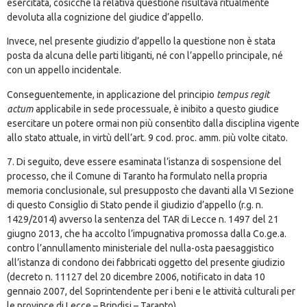
esercitata, cosicché la relativa questione risultava ritualmente
devoluta alla cognizione del giudice d’appello.
Invece, nel presente giudizio d’appello la questione non è stata
posta da alcuna delle parti litiganti, né con l’appello principale, né
con un appello incidentale.
Conseguentemente, in applicazione del principio
tempus regit
actum
applicabile in sede processuale, è inibito a questo giudice
esercitare un potere ormai non più consentito dalla disciplina vigente
allo stato attuale, in virtù dell’art. 9 cod. proc. amm. più volte citato.
7. Di seguito, deve essere esaminata l’istanza di sospensione del
processo, che il Comune di Taranto ha formulato nella propria
memoria conclusionale, sul presupposto che davanti alla VI Sezione
di questo Consiglio di Stato pende il giudizio d’appello (r.g. n.
1429/2014) avverso la sentenza del TAR di Lecce n. 1497 del 21
giugno 2013, che ha accolto l’impugnativa promossa dalla Co.ge.a.
contro l’annullamento ministeriale del nulla-osta paesaggistico
all’istanza di condono dei fabbricati oggetto del presente giudizio
(decreto n. 11127 del 20 dicembre 2006, notificato in data 10
gennaio 2007, del Soprintendente per i beni e le attività culturali per
le province di Lecce – Brindisi – Taranto).