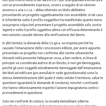
con un provvedimento espresso, ovvero a seguito di un silenzio
assenso o una s.c.i.a. – abbia ottenuto un titolo abilitativo
presentando un progetto oggettivamente non assentibile: in tal caso
il richiedente sotto il profilo soggettivo ha manifestato quanto meno
una propria colpa (nel presentare il progetto assentibile solo
contra
legem
) e sotto il profilo oggettivo attiva con efficacia determinante il
meccanismo causale idoneo alla verificazione del danno.
In altri termini, la domanda della Co.ge.a. va respinta perché ha
causato l’emanazione delle concessioni edilizie, per avere appunto
presentato un progetto non conforme alle norme urbanistiche
rilevanti nella presente fattispecie: essa, a ben vedere, in linea di
principio va considerata autrice di un illecito, e non già danneggiata,
poiché gli unici soggetti astrattamente danneggiati dall’emanazione
dei titoli ad edificare (poi annullati in sede giurisdizionale) sono la
stessa Amministrazione (del quale è stato violato il territorio, salve le
questioni riguardanti le domande di condono), nonché i confinanti
che hanno vittoriosamente esperito l’azione impugnatoria contro i
provvedimenti in questione.
Solo nei confronti di costoro, la società immobiliare odierna