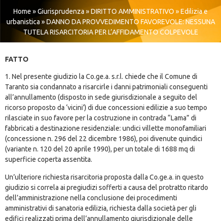
Home
»
Giurisprudenza
»
DIRITTO AMMINISTRATIVO
»
Edilizia e
urbanistica
»
DANNO DA PROVVEDIMENTO FAVOREVOLE: NESSUNA
TUTELA RISARCITORIA PER L’AFFIDAMENTO COLPEVOLE
FATTO
1. Nel presente giudizio la Co.ge.a. s.r.l. chiede che il Comune di
Taranto sia condannato a risarcirle i danni patrimoniali conseguenti
all’annullamento (disposto in sede giurisdizionale a seguito del
ricorso proposto da ‘vicini’) di due concessioni edilizie a suo tempo
rilasciate in suo favore per la costruzione in contrada “Lama” di
fabbricati a destinazione residenziale: undici villette monofamiliari
(concessione n. 296 del 22 dicembre 1986), poi divenute quindici
(variante n. 120 del 20 aprile 1990), per un totale di 1688 mq di
superficie coperta assentita.
Un’ulteriore richiesta risarcitoria proposta dalla Co.ge.a. in questo
giudizio si correla ai pregiudizi sofferti a causa del protratto ritardo
dell’amministrazione nella conclusione dei procedimenti
amministrativi di sanatoria edilizia, richiesta dalla società per gli
edifici realizzati prima dell’annullamento giurisdizionale delle