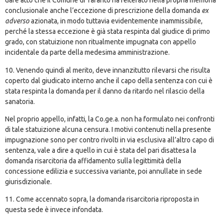
dare atto che il Comune di Taranto ha reiterato nella propria memoria
conclusionale anche l’eccezione di prescrizione della domanda
ex
adverso
azionata, in modo tuttavia evidentemente inammissibile,
perché la stessa eccezione è già stata respinta dal giudice di primo
grado, con statuizione non ritualmente impugnata con appello
incidentale da parte della medesima amministrazione.
10. Venendo quindi al merito, deve innanzitutto rilevarsi che risulta
coperto dal giudicato interno anche il capo della sentenza con cui è
stata respinta la domanda per il danno da ritardo nel rilascio della
sanatoria.
Nel proprio appello, infatti, la Co.ge.a. non ha formulato nei confronti
di tale statuizione alcuna censura. I motivi contenuti nella presente
impugnazione sono per contro rivolti in via esclusiva all’altro capo di
sentenza, vale a dire a quello in cui è stata del pari disattesa la
domanda risarcitoria da affidamento sulla legittimità della
concessione edilizia e successiva variante, poi annullate in sede
giurisdizionale.
11. Come accennato sopra, la domanda risarcitoria riproposta in
questa sede è invece infondata.