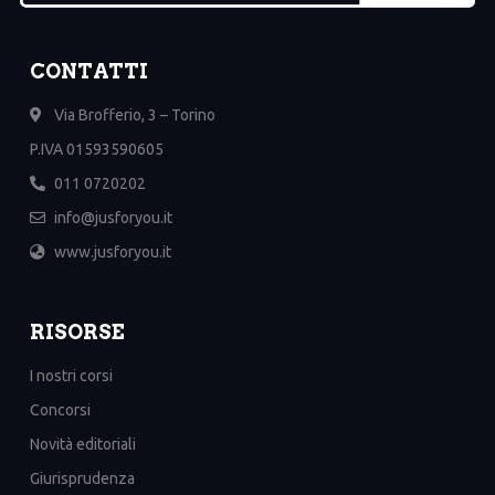
CONTATTI
Via Brofferio, 3 – Torino
P.IVA 01593590605
011 0720202
info@jusforyou.it
www.jusforyou.it
RISORSE
I nostri corsi
Concorsi
Novità editoriali
Giurisprudenza