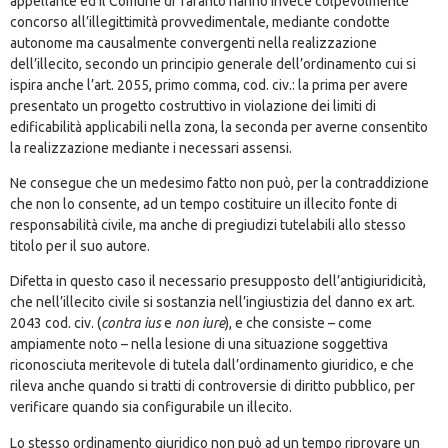
appellante ed il Comune di Taranto hanno invece colpevolmente
concorso all’illegittimità provvedimentale, mediante condotte
autonome ma causalmente convergenti nella realizzazione
dell’illecito, secondo un principio generale dell’ordinamento cui si
ispira anche l’art. 2055, primo comma, cod. civ.: la prima per avere
presentato un progetto costruttivo in violazione dei limiti di
edificabilità applicabili nella zona, la seconda per averne consentito
la realizzazione mediante i necessari assensi.
Ne consegue che un medesimo fatto non può, per la contraddizione
che non lo consente, ad un tempo costituire un illecito fonte di
responsabilità civile, ma anche di pregiudizi tutelabili allo stesso
titolo per il suo autore.
Difetta in questo caso il necessario presupposto dell’antigiuridicità,
che nell’illecito civile si sostanzia nell’ingiustizia del danno ex art.
2043 cod. civ. (
contra ius
e
non iure
), e che consiste – come
ampiamente noto – nella lesione di una situazione soggettiva
riconosciuta meritevole di tutela dall’ordinamento giuridico, e che
rileva anche quando si tratti di controversie di diritto pubblico, per
verificare quando sia configurabile un illecito.
Lo stesso ordinamento giuridico non può ad un tempo riprovare un