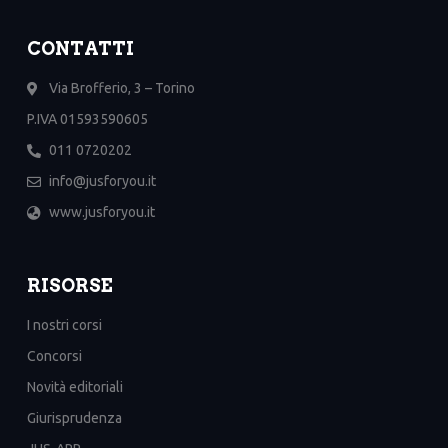
CONTATTI
Via Brofferio, 3 – Torino
P.IVA 01593590605
011 0720202
info@jusforyou.it
www.jusforyou.it
RISORSE
I nostri corsi
Concorsi
Novità editoriali
Giurisprudenza