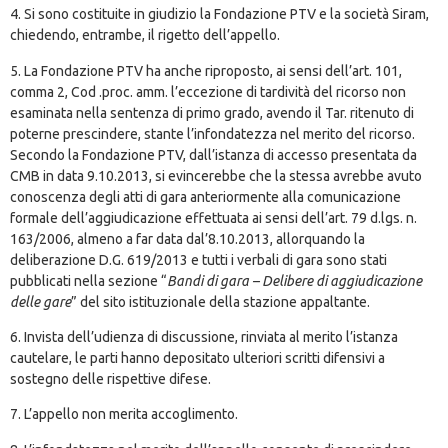
4. Si sono costituite in giudizio la Fondazione PTV e la società Siram,
chiedendo, entrambe, il rigetto dell’appello.
5. La Fondazione PTV ha anche riproposto, ai sensi dell’art. 101,
comma 2, Cod .proc. amm. l’eccezione di tardività del ricorso non
esaminata nella sentenza di primo grado, avendo il Tar. ritenuto di
poterne prescindere, stante l’infondatezza nel merito del ricorso.
Secondo la Fondazione PTV, dall’istanza di accesso presentata da
CMB in data 9.10.2013, si evincerebbe che la stessa avrebbe avuto
conoscenza degli atti di gara anteriormente alla comunicazione
formale dell’aggiudicazione effettuata ai sensi dell’art. 79 d.lgs. n.
163/2006, almeno a far data dal’8.10.2013, allorquando la
deliberazione D.G. 619/2013 e tutti i verbali di gara sono stati
pubblicati nella sezione “
Bandi di gara – Delibere di aggiudicazione
delle gare
” del sito istituzionale della stazione appaltante.
6. Invista dell’udienza di discussione, rinviata al merito l’istanza
cautelare, le parti hanno depositato ulteriori scritti difensivi a
sostegno delle rispettive difese.
7. L’appello non merita accoglimento.