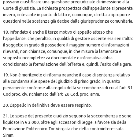
possano giustificare una questione pregiudiziale di rimessione alla
Corte di giustizia. La richiesta prospettata dall’appellante si presenta,
invero, irrilevante in punto di fatto e, comunque, diretta a riproporre
questioni nella sostanza già decise dalla giurisprudenza comunitaria.
18. Infondato è anche il terzo motivo di appello atteso che
l’appellante, che peraltro, in qualità di gestore uscente era senz’altro
il soggetto in grado di possedere il maggior numero di informazioni
rilevanti, non chiarisce, comunque, in che misura la lamentata e
supposta incompletezza documentale e informativa abbia
condizionato la formulazione dell’offerta e, quindi, l’esito della gara.
19. Non è meritevole di riforma neanche il capo di sentenza relativo
alla condanna alle spese del giudizio di primo grado, in quanto
pienamente conforme alla regola della soccombenza di cui all’art. 91
Cod.proc. civ. richiamato dall’art. 26 Cod. proc. amm.
20. L’appello in definitiva deve essere respinto.
21. Le spese del presente giudizio seguono la soccombenza e sono
liquidate in € 3.000, oltre agli accessori di legge, a favore sia della
Fondazione Politecnico Tor Vergata che della controinteressata
Siram.