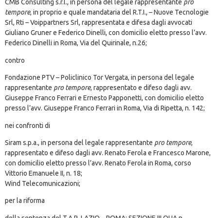
CMB Consulting s.r.l., in persona del legale rappresentante
pro
tempore
, in proprio e quale mandataria del R.T.I., – Nuove Tecnologie
Srl, Rti – Voippartners Srl, rappresentata e difesa dagli avvocati
Giuliano Gruner e Federico Dinelli, con domicilio eletto presso l’avv.
Federico Dinelli in Roma, Via del Quirinale, n.26;
contro
Fondazione PTV – Policlinico Tor Vergata, in persona del legale
rappresentante
pro tempore
, rappresentato e difeso dagli avv.
Giuseppe Franco Ferrari e Ernesto Papponetti, con domicilio eletto
presso l’avv. Giuseppe Franco Ferrari in Roma, Via di Ripetta, n. 142;
nei confronti di
Siram s.p.a., in persona del legale rappresentante
pro tempore
,
rappresentato e difeso dagli avv. Renato Ferola e Francesco Marone,
con domicilio eletto presso l’avv. Renato Ferola in Roma, corso
Vittorio Emanuele II, n. 18;
Wind Telecomunicazioni;
per la riforma
della sentenza del T.A.R. LAZIO – ROMA: SEZIONE III QUA n.