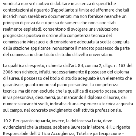
veridicità non vi è motivo di dubitare in assenza di specifiche
contestazioni al riguardo (l’appellante si limita ad affermare che tali
incarichi non sarebbero documentati, ma non fornisce neanche un
principio di prova da cui possa desumersi che non siano stati
realmente espletati), consentono di svolgere una valutazione
prognostica positiva in ordine alla competenza tecnica del
commissario Moscucci e di considerare adeguata la scelta compiuta
dalla stazione appaltante, nonostante il mancato possesso da parte
del commissario di un titolo di studio di livello universitario.
La qualifica di esperto, richiesta dall’art. 84, comma 2, d.lgs. n. 163 del
2006 non richiede, infatti, necessariamente il possesso del diploma
di laurea. Il possesso del titolo di studio adeguato è un elemento che
garantisce, quanto meno sul piano presuntivo, la competenza
tecnica, ma ciò non esclude che la qualifica di esperto possa, sempre
in via presuntiva, desumersi, pur mancando il diploma di laurea, dai
numerosi incarichi svolti, indicativi di una esperienza tecnica acquisita
sul campo, nel concreto svolgimento dell’attività professionale.
10.2. Per quanto riguarda, invece, la dottoressa Loria, deve
evidenziarsi che la stessa, sebbene laureata in lettere, è il Dirigente
Responsabile dell’Ufficio Accoglienza, Tutela e partecipazione –