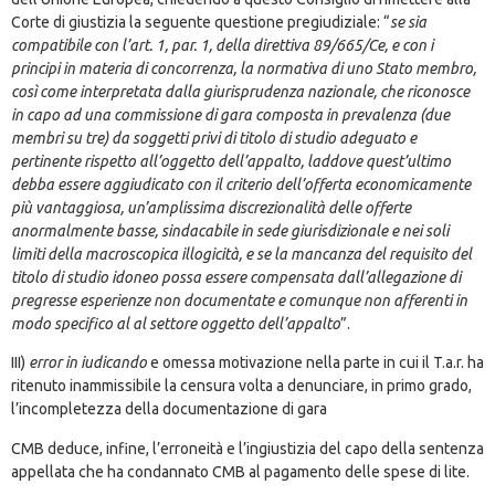
Corte di giustizia la seguente questione pregiudiziale: “
se sia
compatibile con l’art. 1, par. 1, della direttiva 89/665/Ce, e con i
principi in materia di concorrenza, la normativa di uno Stato membro,
così come interpretata dalla giurisprudenza nazionale, che riconosce
in capo ad una commissione di gara composta in prevalenza (due
membri su tre) da soggetti privi di titolo di studio adeguato e
pertinente rispetto all’oggetto dell’appalto, laddove quest’ultimo
debba essere aggiudicato con il criterio dell’offerta economicamente
più vantaggiosa, un’amplissima discrezionalità delle offerte
anormalmente basse, sindacabile in sede giurisdizionale e nei soli
limiti della macroscopica illogicità, e se la mancanza del requisito del
titolo di studio idoneo possa essere compensata dall’allegazione di
pregresse esperienze non documentate e comunque non afferenti in
modo specifico al al settore oggetto dell’appalto
”.
III)
error in iudicando
e omessa motivazione nella parte in cui il T.a.r. ha
ritenuto inammissibile la censura volta a denunciare, in primo grado,
l’incompletezza della documentazione di gara
CMB deduce, infine, l’erroneità e l’ingiustizia del capo della sentenza
appellata che ha condannato CMB al pagamento delle spese di lite.