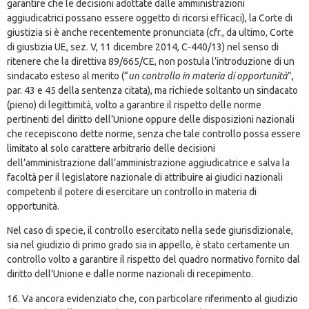
garantire che le decisioni adottate dalle amministrazioni
aggiudicatrici possano essere oggetto di ricorsi efficaci), la Corte di
giustizia si è anche recentemente pronunciata (cfr., da ultimo, Corte
di giustizia UE, sez. V, 11 dicembre 2014, C-440/13) nel senso di
ritenere che la direttiva 89/665/CE, non postula l’introduzione di un
sindacato esteso al merito (“
un controllo in materia di opportunità
”,
par. 43 e 45 della sentenza citata), ma richiede soltanto un sindacato
(pieno) di legittimità, volto a garantire il rispetto delle norme
pertinenti del diritto dell’Unione oppure delle disposizioni nazionali
che recepiscono dette norme, senza che tale controllo possa essere
limitato al solo carattere arbitrario delle decisioni
dell’amministrazione dall’amministrazione aggiudicatrice e salva la
facoltà per il legislatore nazionale di attribuire ai giudici nazionali
competenti il potere di esercitare un controllo in materia di
opportunità.
Nel caso di specie, il controllo esercitato nella sede giurisdizionale,
sia nel giudizio di primo grado sia in appello, è stato certamente un
controllo volto a garantire il rispetto del quadro normativo fornito dal
diritto dell’Unione e dalle norme nazionali di recepimento.
16. Va ancora evidenziato che, con particolare riferimento al giudizio