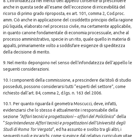
8. L’infondatezza nel merito dell’appello consente di prescindere
anche in questa sede all’esame dell’eccezione di irricevibilità del
ricorso di primo grado riproposta, ex art. 101, comma 2, Cod.proc.
amm. Ciò anche in applicazione del cosiddetto principio della ragione
più liquida, elaborato nel processo civile, ma certamente applicabile,
in quanto canone fondamentale di economia processuale, anche al
processo amministrativo, specie in un rito, quale quello in materia di
appalti, primariamente volto a soddisfare esigenze di speditezza
della decisione di merito.
9. Nel merito depongono nel senso dell’infondatezza dell’appello le
seguenti considerazioni.
10. I componenti della commissione, a prescindere dai titoli di studio
posseduti, possono considerarsi tutti “esperti del settore”, come
richiesto dall’art. 84, comma 2, d.lgs. n. 163 del 2006.
10.1. Per quanto riguarda il geometra Moscucci, deve, infatti,
evidenziarsi che lo stesso è attualmente i responsabile della
sezione
“Affari tecnici e progettazioni – affari del Policlinico
” della
“
Soprintendenza Affari tecnici e progettazioni dell’Università degli
Studi di Roma Tor Vergata
”, ed ha assunto e svolto tra gli altri, i
seguenti ruoli e incarichi, come si evince dal relativo curriculum vitae