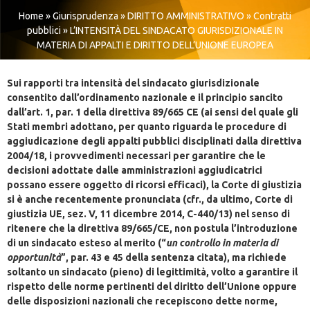
Home
»
Giurisprudenza
»
DIRITTO AMMINISTRATIVO
»
Contratti
pubblici
»
L’INTENSITÀ DEL SINDACATO GIURISDIZIONALE IN
MATERIA DI APPALTI E DIRITTO DELL’UNIONE EUROPEA
Sui rapporti tra intensità del sindacato giurisdizionale
consentito dall’ordinamento nazionale e il principio sancito
dall’art. 1, par. 1 della direttiva 89/665 CE (ai sensi del quale gli
Stati membri adottano, per quanto riguarda le procedure di
aggiudicazione degli appalti pubblici disciplinati dalla direttiva
2004/18, i provvedimenti necessari per garantire che le
decisioni adottate dalle amministrazioni aggiudicatrici
possano essere oggetto di ricorsi efficaci), la Corte di giustizia
si è anche recentemente pronunciata (cfr., da ultimo, Corte di
giustizia UE, sez. V, 11 dicembre 2014, C-440/13) nel senso di
ritenere che la direttiva 89/665/CE, non postula l’introduzione
di un sindacato esteso al merito (“
un controllo in materia di
opportunità
”, par. 43 e 45 della sentenza citata), ma richiede
soltanto un sindacato (pieno) di legittimità, volto a garantire il
rispetto delle norme pertinenti del diritto dell’Unione oppure
delle disposizioni nazionali che recepiscono dette norme,