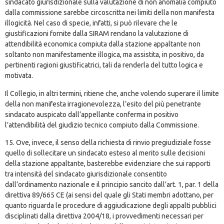
sindacato giurisdizionale sulla valutazione di non anomalia compiuto
dalla commissione sarebbe circoscritta nei limiti della non manifesta
illogicità. Nel caso di specie, infatti, si può rilevare che le
giustificazioni fornite dalla SIRAM rendano la valutazione di
attendibilità economica compiuta dalla stazione appaltante non
soltanto non manifestamente illogica, ma assistita, in positivo, da
pertinenti ragioni giustificatrici, tali da renderla del tutto logica e
motivata.
Il Collegio, in altri termini, ritiene che, anche volendo superare il limite
della non manifesta irragionevolezza, l’esito del più penetrante
sindacato auspicato dall’appellante conferma in positivo
l’attendibilità del giudizio tecnico compiuto dalla Commissione.
15. Ove, invece, il senso della richiesta di rinvio pregiudiziale fosse
quello di sollecitare un sindacato esteso al merito sulle decisioni
della stazione appaltante, basterebbe evidenziare che sui rapporti
tra intensità del sindacato giurisdizionale consentito
dall’ordinamento nazionale e il principio sancito dall’art. 1, par. 1 della
direttiva 89/665 CE (ai sensi del quale gli Stati membri adottano, per
quanto riguarda le procedure di aggiudicazione degli appalti pubblici
disciplinati dalla direttiva 2004/18, i provvedimenti necessari per