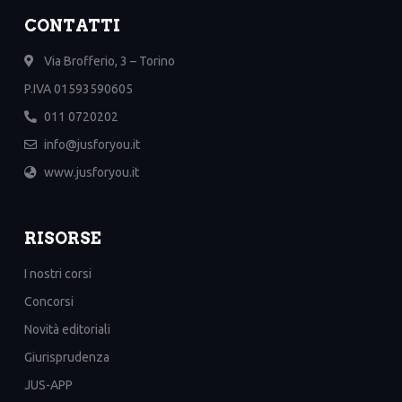
CONTATTI
Via Brofferio, 3 – Torino
P.IVA 01593590605
011 0720202
info@jusforyou.it
www.jusforyou.it
RISORSE
I nostri corsi
Concorsi
Novità editoriali
Giurisprudenza
JUS-APP