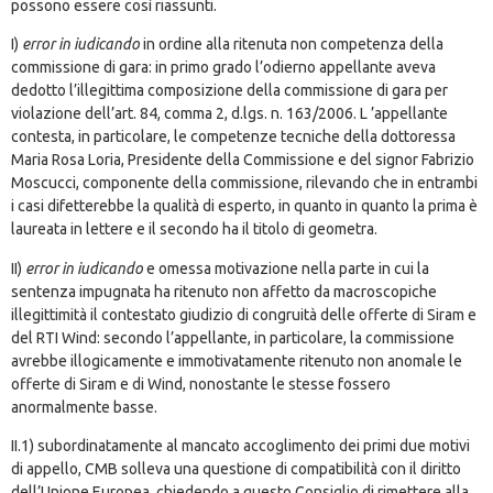
possono essere così riassunti.
I)
error in iudicando
in ordine alla ritenuta non competenza della
commissione di gara: in primo grado l’odierno appellante aveva
dedotto l’illegittima composizione della commissione di gara per
violazione dell’art. 84, comma 2, d.lgs. n. 163/2006. L ’appellante
contesta, in particolare, le competenze tecniche della dottoressa
Maria Rosa Loria, Presidente della Commissione e del signor Fabrizio
Moscucci, componente della commissione, rilevando che in entrambi
i casi difetterebbe la qualità di esperto, in quanto in quanto la prima è
laureata in lettere e il secondo ha il titolo di geometra.
II)
error in iudicando
e omessa motivazione nella parte in cui la
sentenza impugnata ha ritenuto non affetto da macroscopiche
illegittimità il contestato giudizio di congruità delle offerte di Siram e
del RTI Wind: secondo l’appellante, in particolare, la commissione
avrebbe illogicamente e immotivatamente ritenuto non anomale le
offerte di Siram e di Wind, nonostante le stesse fossero
anormalmente basse.
II.1) subordinatamente al mancato accoglimento dei primi due motivi
di appello, CMB solleva una questione di compatibilità con il diritto
dell’Unione Europea, chiedendo a questo Consiglio di rimettere alla