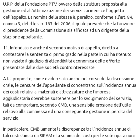
U.R.P. della Fondazione PTV, ovvero della struttura preposta alla
gestione ed all’ottimizzazione dei servizi cui inerisce l’oggetto
dell’appalto. La nomina della stessa è, peraltro, conforme all’art. 84,
comma 3, del d.lgs. n. 163 del 2006, il quale prevede che la funzione
di presidente della Commissione sia affidata ad un dirigente della
stazione appaltante.
11. Infondato è anche il secondo motivo di appello, diretto a
contestare la sentenza di primo grado nella parte in cui ha ritenuto
non viziato il giudizio di attendibilità economica delle offerte
presentate dalle due società controinteressate.
A tal proposito, come evidenziato anche nel corso della discussione
orale, le censure dell’appellante si concentrano sull’incidenza annua
dei costi relativi ai materiali e attrezzature che l’impresa
aggiudicataria dovrebbe sostenere per lo svolgimento del servizio,
tali da comportare, secondo CMB, una sensibile erosione dell’utile
relativo alla commessa ed una conseguente gestione in perdita del
servizio.
In particolare, CMB lamenta la discrepanza tra l’incidenza annua di
tali costi stimati da SIRAM e la somma dei costi per le sole riparazioni