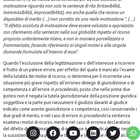
motivazione riguarda non solo le sentenze di rito (irricevibilità,
inammissibilità, improcedibilità), ma anche quelle che recano un
dispositivo di merito (…) non sorretto da una reale motivazione.”. (…)
“Il difetto assoluto di motivazione deve essere valutato e apprezzato
con riferimento alla sentenza nella sua globalità rispetto al ricorso
proposto unitariamente inteso, e non in maniera parcellizzata o
frammentata, facendo riferimento ai singoli motivi o alle singole
domande formulate all’interno di esso”.
Quando l’esclusione della legittimazione o dell’interesse a ricorrere
è frutto di un palese errore, per effetto del quale è mancato l’esame
della totalità dei motivi di ricorso, si determina per il ricorrente una
situazione più grave rispetto all’erroneo diniego di giurisdizione o di
competenza o all’errore
in procedendo
, posto che nelle prime due
ipotesi non è negata la tutela giurisdizionale della posizione giuridica
soggettiva e la parte può riassumere il giudizio davanti al giudice
indicato come avente giurisdizione o competenza, così conservando i
due gradi di merito, e nel caso di errore
in procedendo
la sentenza
esamina i motivi di ricorso, mentre nel caso di erronea declaratoria
del difetto di legittimazione o di interesse è più radicalmente negata
la sussistenza di una posizione tutelabile (e dunque non vi è alcun