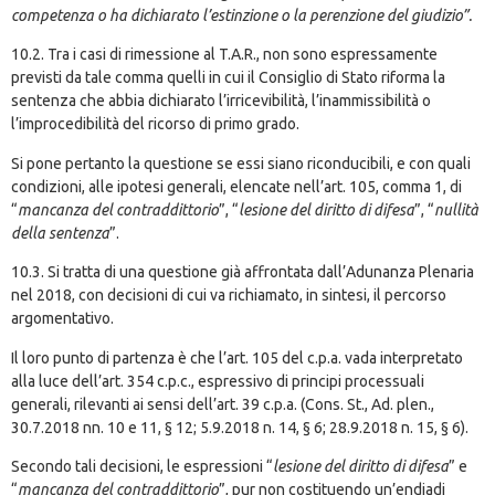
competenza o ha dichiarato l’estinzione o la perenzione del giudizio”.
10.2. Tra i casi di rimessione al T.A.R., non sono espressamente
previsti da tale comma quelli in cui il Consiglio di Stato riforma la
sentenza che abbia dichiarato l’irricevibilità, l’inammissibilità o
l’improcedibilità del ricorso di primo grado.
Si pone pertanto la questione se essi siano riconducibili, e con quali
condizioni, alle ipotesi generali, elencate nell’art. 105, comma 1, di
“
mancanza del contraddittorio
”, “
lesione del diritto di difesa
”, “
nullità
della sentenza
”.
10.3. Si tratta di una questione già affrontata dall’Adunanza Plenaria
nel 2018, con decisioni di cui va richiamato, in sintesi, il percorso
argomentativo.
Il loro punto di partenza è che l’art. 105 del c.p.a. vada interpretato
alla luce dell’art. 354 c.p.c., espressivo di principi processuali
generali, rilevanti ai sensi dell’art. 39 c.p.a. (Cons. St., Ad. plen.,
30.7.2018 nn. 10 e 11, § 12; 5.9.2018 n. 14, § 6; 28.9.2018 n. 15, § 6).
Secondo tali decisioni, le espressioni “
lesione del diritto di difesa
” e
“
mancanza del contraddittorio
”, pur non costituendo un’endiadi