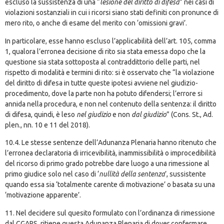
escluso la sussistenza di una “
lesione del diritto di difesa
” nei casi di
violazioni sostanziali in cui i ricorsi siano stati definiti con pronunce di
mero rito, o anche di esame del merito con ‘omissioni gravi’.
In particolare, esse hanno escluso l’applicabilità dell’art. 105, comma
1, qualora l’erronea decisione di rito sia stata emessa dopo che la
questione sia stata sottoposta al contraddittorio delle parti, nel
rispetto di modalità e termini di rito: si è osservato che “la violazione
del diritto di difesa in tutte queste ipotesi avviene nel giudizio-
procedimento, dove la parte non ha potuto difendersi; l’errore si
annida nella procedura, e non nel contenuto della sentenza: il diritto
di difesa, quindi, è leso
nel giudizio
e non
dal giudizio
” (Cons. St., Ad.
plen., nn. 10 e 11 del 2018).
10.4. Le stesse sentenze dell’Adunanza Plenaria hanno ritenuto che
l’erronea declaratoria di irricevibilità, inammissibilità o improcedibilità
del ricorso di primo grado potrebbe dare luogo a una rimessione al
primo giudice solo nel caso di ‘
nullità della sentenza
’, sussistente
quando essa sia ‘totalmente carente di motivazione’ o basata su una
‘motivazione apparente’.
11. Nel decidere sul quesito formulato con l’ordinanza di rimessione
dal CGARS, ritiene questa Adunanza Plenaria di dover confermare,