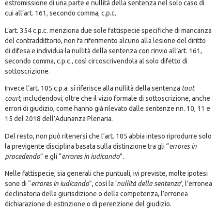
estromissione di una parte e nullità della sentenza nel solo caso di
cui all’art. 161, secondo comma, c.p.c.
L’art. 354 c.p.c. menziona due sole fattispecie specifiche di mancanza
del contraddittorio, non fa riferimento alcuno alla lesione del diritto
di difesa e individua la nullità della sentenza con rinvio all’art. 161,
secondo comma, c.p.c., così circoscrivendola al solo difetto di
sottoscrizione.
Invece l’art. 105 c.p.a. si riferisce alla nullità della sentenza
tout
court
, includendovi, oltre che il vizio formale di sottoscrizione, anche
errori di giudizio, come hanno già rilevato dalle sentenze nn. 10, 11 e
15 del 2018 dell’Adunanza Plenaria.
Del resto, non può ritenersi che l’art. 105 abbia inteso riprodurre solo
la previgente disciplina basata sulla distinzione tra gli “
errores in
procedendo
” e gli “
errores in iudicando
”.
Nelle fattispecie, sia generali che puntuali, ivi previste, molte ipotesi
sono di “
errores in iudicando
”, così la ‘
nullità della sentenza
’, l’erronea
declinatoria della giurisdizione o della competenza, l’erronea
dichiarazione di estinzione o di perenzione del giudizio.