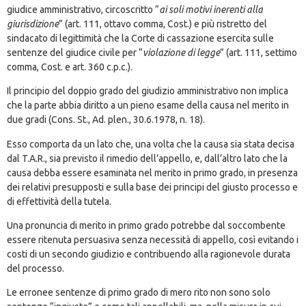
giudice amministrativo, circoscritto “
ai soli motivi inerenti alla
giurisdizione
” (art. 111, ottavo comma, Cost.) e più ristretto del
sindacato di legittimità che la Corte di cassazione esercita sulle
sentenze del giudice civile per “
violazione di legge
” (art. 111, settimo
comma, Cost. e art. 360 c.p.c.).
Il principio del doppio grado del giudizio amministrativo non implica
che la parte abbia diritto a un pieno esame della causa nel merito in
due gradi (Cons. St., Ad. plen., 30.6.1978, n. 18).
Esso comporta da un lato che, una volta che la causa sia stata decisa
dal T.A.R., sia previsto il rimedio dell’appello, e, dall’altro lato che la
causa debba essere esaminata nel merito in primo grado, in presenza
dei relativi presupposti e sulla base dei principi del giusto processo e
di effettività della tutela.
Una pronuncia di merito in primo grado potrebbe dal soccombente
essere ritenuta persuasiva senza necessità di appello, così evitando i
costi di un secondo giudizio e contribuendo alla ragionevole durata
del processo.
Le erronee sentenze di primo grado di mero rito non sono solo