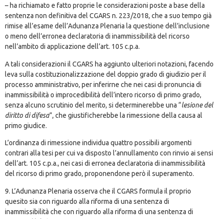
– ha richiamato e fatto proprie le considerazioni poste a base della
sentenza non definitiva del CGARS n. 223/2018, che a suo tempo già
rimise all’esame dell’Adunanza Plenaria la questione dell’inclusione
o meno dell’erronea declaratoria di inammissibilità del ricorso
nell’ambito di applicazione dell’art. 105 c.p.a.
A tali considerazioni il CGARS ha aggiunto ulteriori notazioni, facendo
leva sulla costituzionalizzazione del doppio grado di giudizio per il
processo amministrativo, per inferirne che nei casi di pronuncia di
inammissibilità o improcedibilità dell’intero ricorso di primo grado,
senza alcuno scrutinio del merito, si determinerebbe una “
lesione del
diritto di difesa
”, che giustificherebbe la rimessione della causa al
primo giudice.
L’ordinanza di rimessione individua quattro possibili argomenti
contrari alla tesi per cui va disposto l’annullamento con rinvio ai sensi
dell’art. 105 c.p.a., nei casi di erronea declaratoria di inammissibilità
del ricorso di primo grado, proponendone però il superamento.
9. L’Adunanza Plenaria osserva che il CGARS formula il proprio
quesito sia con riguardo alla riforma di una sentenza di
inammissibilità che con riguardo alla riforma di una sentenza di