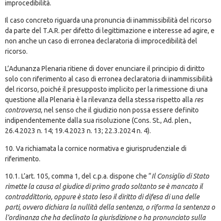
improcedibilità.
Il caso concreto riguarda una pronuncia di inammissibilità del ricorso
da parte del T.A.R. per difetto di legittimazione e interesse ad agire, e
non anche un caso di erronea declaratoria di improcedibilità del
ricorso.
L’Adunanza Plenaria ritiene di dover enunciare il principio di diritto
solo con riferimento al caso di erronea declaratoria di inammissibilità
del ricorso, poiché il presupposto implicito per la rimessione di una
questione alla Plenaria è la rilevanza della stessa rispetto alla
res
controversa
, nel senso che il giudizio non possa essere definito
indipendentemente dalla sua risoluzione (Cons. St., Ad. plen.,
26.4.2023 n. 14; 19.4.2023 n. 13; 22.3.2024 n. 4).
10. Va richiamata la cornice normativa e giurisprudenziale di
riferimento.
10.1. L’art. 105, comma 1, del c.p.a. dispone che “
Il Consiglio di Stato
rimette la causa al giudice di primo grado soltanto se è mancato il
contraddittorio, oppure è stato leso il diritto di difesa di una delle
parti, ovvero dichiara la nullità della sentenza, o riforma la sentenza o
l’ordinanza che ha declinato la giurisdizione o ha pronunciato sulla