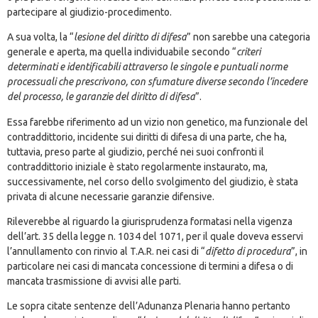
partecipare al giudizio-procedimento.
A sua volta, la “
lesione del diritto di difesa
” non sarebbe una categoria
generale e aperta, ma quella individuabile secondo “
criteri
determinati e identificabili attraverso le singole e puntuali norme
processuali che prescrivono, con sfumature diverse secondo l’incedere
del processo, le garanzie del diritto di difesa
”.
Essa farebbe riferimento ad un vizio non genetico, ma funzionale del
contraddittorio, incidente sui diritti di difesa di una parte, che ha,
tuttavia, preso parte al giudizio, perché nei suoi confronti il
contraddittorio iniziale è stato regolarmente instaurato, ma,
successivamente, nel corso dello svolgimento del giudizio, è stata
privata di alcune necessarie garanzie difensive.
Rileverebbe al riguardo la giurisprudenza formatasi nella vigenza
dell’art. 35 della legge n. 1034 del 1071, per il quale doveva esservi
l’annullamento con rinvio al T.A.R. nei casi di
“
difetto di procedura
”, in
particolare nei casi di mancata concessione di termini a difesa o di
mancata trasmissione di avvisi alle parti.
Le sopra citate sentenze dell’Adunanza Plenaria hanno pertanto