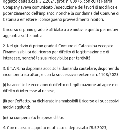
oggetto della s.c.i.a. 3.2.2021, prot. n. 80976, con cui la Petrol
Company aveva comunicato l’esecuzione dei lavori di modifica e
potenziamento dell’impianto, nonché la condanna del Comune di
Catania a emettere i conseguenti provvedimenti inibitori.
Il ricorso di primo grado è affidato a tre motivi e quello per motivi
aggiunti a sette motivi
.
2. Nel giudizio di primo grado il Comune di Catania ha eccepito
l’inammissibilità del ricorso per difetto di legittimazione e di
interesse, nonché la sua irricevibilità per tardività.
3. Il T.A.R. ha dapprima accolto la domanda cautelare, disponendo
incombenti istruttori, e con la successiva sentenza n. 1108/2023:
(i)
ha
accolto le eccezioni di difetto di legittimazione ad agire e di
difetto di interesse al ricorso;
(ii) per l’effetto, ha dichiarato inammissibili il ricorso e i successivi
motivi aggiunti;
(iii)
ha
compensato le spese di lite.
4. Con ricorso in appello notificato e depositato l’8.5.2023,