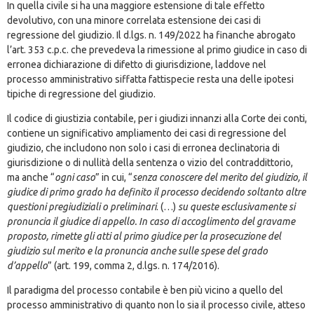
In quella civile si ha una maggiore estensione di tale effetto
devolutivo, con una minore correlata estensione dei casi di
regressione del giudizio. Il d.lgs. n. 149/2022 ha finanche abrogato
l’art. 353 c.p.c. che prevedeva la rimessione al primo giudice in caso di
erronea dichiarazione di difetto di giurisdizione, laddove nel
processo amministrativo siffatta fattispecie resta una delle ipotesi
tipiche di regressione del giudizio.
Il codice di giustizia contabile, per i giudizi innanzi alla Corte dei conti,
contiene un significativo ampliamento dei casi di regressione del
giudizio, che includono non solo i casi di erronea declinatoria di
giurisdizione o di nullità della sentenza o vizio del contraddittorio,
ma anche “
ogni caso
” in cui, “
senza conoscere del merito del giudizio, il
giudice di primo grado ha definito il processo decidendo soltanto altre
questioni pregiudiziali o preliminari
. (…)
su queste esclusivamente si
pronuncia il giudice di appello. In caso di accoglimento del gravame
proposto, rimette gli atti al primo giudice per la prosecuzione del
giudizio sul merito e la pronuncia anche sulle spese del grado
d’appello
” (art. 199, comma 2, d.lgs. n. 174/2016).
Il paradigma del processo contabile è ben più vicino a quello del
processo amministrativo di quanto non lo sia il processo civile, atteso