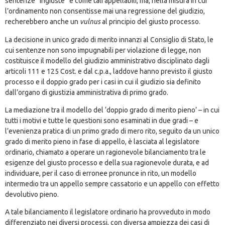
sentenze “ingiuste” e come tali appellabili, ma, nella misura in cui
l’ordinamento non consentisse mai una regressione del giudizio,
recherebbero anche un
vulnus
al principio del giusto processo.
La decisione in unico grado di merito innanzi al Consiglio di Stato, le
cui sentenze non sono impugnabili per violazione di legge, non
costituisce il modello del giudizio amministrativo disciplinato dagli
articoli 111 e 125 Cost. e dal c.p.a., laddove hanno previsto il giusto
processo e il doppio grado per i casi in cui il giudizio sia definito
dall’organo di giustizia amministrativa di primo grado.
La mediazione tra il modello del ‘doppio grado di merito pieno’ – in cui
tutti i motivi e tutte le questioni sono esaminati in due gradi – e
l’evenienza pratica di un primo grado di mero rito, seguito da un unico
grado di merito pieno in fase di appello, è lasciata al legislatore
ordinario, chiamato a operare un ragionevole bilanciamento tra le
esigenze del giusto processo e della sua ragionevole durata, e ad
individuare, per il caso di erronee pronunce in rito, un modello
intermedio tra un appello sempre cassatorio e un appello con effetto
devolutivo pieno.
A tale bilanciamento il legislatore ordinario ha provveduto in modo
differenziato nei diversi processi, con diversa ampiezza dei casi di