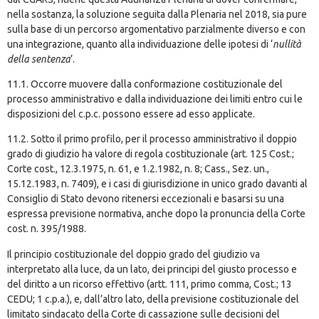
nella sostanza, la soluzione seguita dalla Plenaria nel 2018, sia pure
sulla base di un percorso argomentativo parzialmente diverso e con
una integrazione, quanto alla individuazione delle ipotesi di ‘
nullità
della sentenza
’.
11.1. Occorre muovere dalla conformazione costituzionale del
processo amministrativo e dalla individuazione dei limiti entro cui le
disposizioni del c.p.c. possono essere ad esso applicate.
11.2. Sotto il primo profilo, per il processo amministrativo il doppio
grado di giudizio ha valore di regola costituzionale (art. 125 Cost.;
Corte cost., 12.3.1975, n. 61, e 1.2.1982, n. 8; Cass., Sez. un.,
15.12.1983, n. 7409), e i casi di giurisdizione in unico grado davanti al
Consiglio di Stato devono ritenersi eccezionali e basarsi su una
espressa previsione normativa, anche dopo la pronuncia della Corte
cost. n. 395/1988.
Il principio costituzionale del doppio grado del giudizio va
interpretato alla luce, da un lato, dei principi del giusto processo e
del diritto a un ricorso effettivo (artt. 111, primo comma, Cost.; 13
CEDU; 1 c.p.a.), e, dall’altro lato, della previsione costituzionale del
limitato sindacato della Corte di cassazione sulle decisioni del