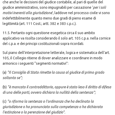
che anche le decisioni del giudice contabile, al pari di quelle del
giudice amministrativo, sono impugnabili per cassazione ‘
per i soli
motivi inerenti alla giurisdizione
’, laddove nel processo civile vi sono
indefettibilmente quanto meno due gradi di pieno esame di
legittimità (art. 111 Cost.; artt. 382 e 383 c.p.c.).
11.5. Pertanto ogni questione esegetica circa il suo ambito
applicativo va risolta considerando il solo art. 105 c.p.a. nella cornice
del c.p.a. e dei principi costituzionali sopra ricordati.
Sul piano dell’interpretazione letterale, logica e sistematica dell’art.
105, il Collegio ritiene di dover analizzare e coordinare in modo
armonico i seguenti “segmenti normativi”:
(a)
“Il Consiglio di Stato rimette la causa al giudice di primo grado
soltanto se”;
(b)
“è mancato il contraddittorio, oppure è stato leso il diritto di difesa
di una delle parti, ovvero dichiara la nullità della sentenza”;
(c)
“o riforma la sentenza o l’ordinanza che ha declinato la
giurisdizione o ha pronunciato sulla competenza o ha dichiarato
l’estinzione o la perenzione del giudizio”.