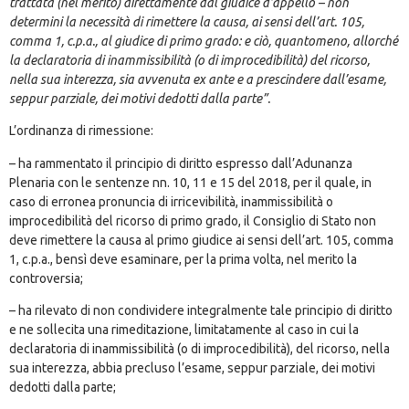
trattata (nel merito) direttamente dal giudice d’appello – non
determini la necessità di rimettere la causa, ai sensi dell’art. 105,
comma 1, c.p.a., al giudice di primo grado: e ciò, quantomeno, allorché
la declaratoria di inammissibilità (o di improcedibilità) del ricorso,
nella sua interezza, sia avvenuta ex ante e a prescindere dall’esame,
seppur parziale, dei motivi dedotti dalla parte”.
L’ordinanza di rimessione:
– ha rammentato il principio di diritto espresso dall’Adunanza
Plenaria con le sentenze nn. 10, 11 e 15 del 2018, per il quale, in
caso di erronea pronuncia di irricevibilità, inammissibilità o
improcedibilità del ricorso di primo grado, il Consiglio di Stato non
deve rimettere la causa al primo giudice ai sensi dell’art. 105, comma
1, c.p.a., bensì deve esaminare, per la prima volta, nel merito la
controversia;
– ha rilevato di non condividere integralmente tale principio di diritto
e ne sollecita una rimeditazione, limitatamente al caso in cui la
declaratoria di inammissibilità (o di improcedibilità), del ricorso, nella
sua interezza, abbia precluso
l’esame, seppur parziale, dei motivi
dedotti dalla parte;