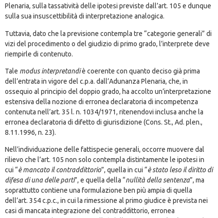
Plenaria, sulla tassatività delle ipotesi previste dall’art. 105 e dunque
sulla sua insuscettibilità di interpretazione analogica.
Tuttavia, dato che la previsione contempla tre “categorie generali” di
vizi del procedimento o del giudizio di primo grado, l’interprete deve
riempirle di contenuto.
Tale
modus interpretandi
è coerente con quanto deciso già prima
dell’entrata in vigore del c.p.a. dall’Adunanza Plenaria, che, in
ossequio al principio del doppio grado, ha accolto un’interpretazione
estensiva della nozione di erronea declaratoria di incompetenza
contenuta nell’art. 35 l. n. 1034/1971, ritenendovi inclusa anche la
erronea declaratoria di difetto di giurisdizione (Cons. St., Ad. plen.,
8.11.1996, n. 23).
Nell’individuazione delle fattispecie generali, occorre muovere dal
rilievo che l’art. 105 non solo contempla distintamente le ipotesi in
cui “
è mancato il contraddittorio
”, quella in cui “
è stato leso il diritto di
difesa di una delle parti
”, e quella della “
nullità della sentenza
”, ma
soprattutto contiene una formulazione ben più ampia di quella
dell’art. 354 c.p.c., in cui la rimessione al primo giudice è prevista nei
casi di mancata integrazione del contraddittorio, erronea