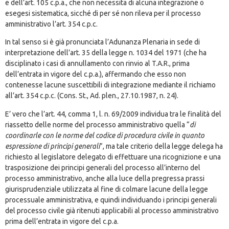
e dell’art. 105 c.p.a., che non necessita di alcuna integrazione o
esegesi sistematica, sicché di per sé non rileva per il processo
amministrativo l’art. 354 c.p.c.
In tal senso si è già pronunciata l’Adunanza Plenaria in sede di
interpretazione dell’art. 35 della legge n. 1034 del 1971 (che ha
disciplinato i casi di annullamento con rinvio al T.A.R., prima
dell’entrata in vigore del c.p.a.), affermando che esso non
contenesse lacune suscettibili di integrazione mediante il richiamo
all’art. 354 c.p.c. (Cons. St., Ad. plen., 27.10.1987, n. 24).
E’ vero che l’art. 44, comma 1, l. n. 69/2009 individua tra le finalità del
riassetto delle norme del processo amministrativo quella “
di
coordinarle con le norme del codice di procedura civile in quanto
espressione di principi generali
”, ma tale criterio della legge delega ha
richiesto al legislatore delegato di effettuare una ricognizione e una
trasposizione dei principi generali del processo all’interno del
processo amministrativo, anche alla luce della pregressa prassi
giurisprudenziale utilizzata al fine di colmare lacune della legge
processuale amministrativa, e quindi individuando i principi generali
del processo civile già ritenuti applicabili al processo amministrativo
prima dell’entrata in vigore del c.p.a.