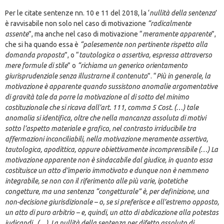
Per le citate sentenze nn. 10 e 11 del 2018, la ‘
nullità della sentenza
’
è ravvisabile non solo nel caso di motivazione
“radicalmente
assente
”, ma anche nel caso di motivazione “
meramente apparente
”,
che si ha quando essa è
“palesemente non pertinente rispetto alla
domanda proposta
”, o “
tautologica o assertiva, espressa attraverso
mere formule di stile
” o
“richiama un generico orientamento
giurisprudenziale senza illustrarne il contenuto
”. “
Più in generale, la
motivazione è apparente quando sussistono anomalie argomentative
di gravità tale da porre la motivazione al di sotto del minimo
costituzionale che si ricava dall’art. 111, comma 5 Cost. (…) tale
anomalia si identifica, oltre che nella mancanza assoluta di motivi
sotto l’aspetto materiale e grafico, nel contrasto irriducibile tra
affermazioni inconciliabili, nella motivazione meramente assertiva,
tautologica, apodittica, oppure obiettivamente incomprensibile (…) La
motivazione apparente non è sindacabile dal giudice, in quanto essa
costituisce un atto d’imperio immotivato e dunque non è nemmeno
integrabile, se non con il riferimento alle più varie, ipotetiche
congetture, ma una sentenza “congetturale” è, per definizione, una
non-decisione giurisdizionale – o, se si preferisce e all’estremo opposto,
un atto di puro arbitrio – e, quindi, un atto di abdicazione alla potestas
iudicandi.. (…). La nullità della sentenza per difetto assoluto di