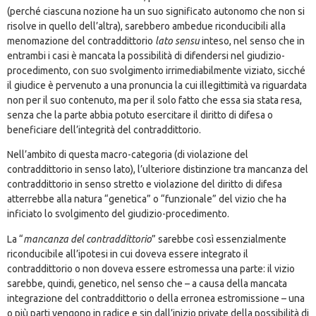
(perché ciascuna nozione ha un suo significato autonomo che non si
risolve in quello dell’altra), sarebbero ambedue riconducibili alla
menomazione del contraddittorio
lato sensu
inteso, nel senso che in
entrambi i casi è mancata la possibilità di difendersi nel giudizio-
procedimento, con suo svolgimento irrimediabilmente viziato, sicché
il giudice è pervenuto a una pronuncia la cui illegittimità va riguardata
non per il suo contenuto, ma per il solo fatto che essa sia stata resa,
senza che la parte abbia potuto esercitare il diritto di difesa o
beneficiare dell’integrità del contraddittorio.
Nell’ambito di questa macro-categoria (di violazione del
contraddittorio in senso lato), l’ulteriore distinzione tra mancanza del
contraddittorio in senso stretto e violazione del diritto di difesa
atterrebbe alla natura “genetica” o “funzionale” del vizio che ha
inficiato lo svolgimento del giudizio-procedimento.
La “
mancanza del contraddittorio
” sarebbe così essenzialmente
riconducibile all’ipotesi in cui doveva essere integrato il
contraddittorio o non doveva essere estromessa una parte: il vizio
sarebbe, quindi, genetico, nel senso che – a causa della mancata
integrazione del contraddittorio o della erronea estromissione – una
o più parti vengono in radice e sin dall’inizio private della possibilità di