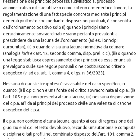
l’estensione del principio processualcivilistico al processo
amministrativo o il suo utilizzo come criterio ermeneutico. Invero, la
regolamentazione di una fattispecie concreta mediante i principi
generali piuttosto che mediante disposizioni puntuali, è consentita
dall’ordinamento positivo solo (i) quando i principi siano
gerarchicamente sovraordinati e siano pertanto prevalenti a
prescindere da una lacuna dell’ordinamento (ad es. i principi
eurounitari), (ii) o quando vi sia una lacuna normativa da colmare
(analogia
iuris
ex art. 12, secondo comma, disp. prel. c.c.), (iii) o quando
una legge stabilisca espressamente che i principi da essa enunciati
prevalgono sulle sue regole puntuali o ne costituiscono criterio
esegetico (v. ad es. art. 1, comma 4, d.lgs. n. 36/2023).
Nessuna di queste tre ipotesi è ravvisabile nel caso specifico, in
quanto: (i) il c.p.c. non è una fonte del diritto sovraordinata al c.p.a., (ii)
l’art. 105 c.p.a. non presenta alcuna lacuna, (iii) nessuna disposizione
del c.p.a. affida ai principi del processo civile una valenza di canone
esegetico del c.p.a.
Il c.p.a. non contiene alcuna lacuna, quanto ai casi di regressione del
giudizio e al c.d. effetto devolutivo, recando un’autonoma e compiuta
disciplina di tali profili nel combinato disposto dell’art. 101, comma 2,