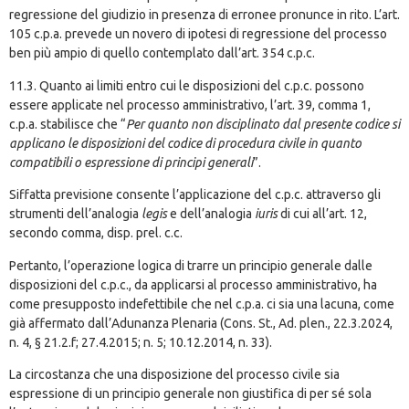
regressione del giudizio in presenza di erronee pronunce in rito. L’art.
105 c.p.a. prevede un novero di ipotesi di regressione del processo
ben più ampio di quello contemplato dall’art. 354 c.p.c.
11.3. Quanto ai limiti entro cui le disposizioni del c.p.c. possono
essere applicate nel processo amministrativo, l’art. 39, comma 1,
c.p.a. stabilisce che “
Per quanto non disciplinato dal presente codice si
applicano le disposizioni del codice di procedura civile in quanto
compatibili o espressione di principi generali
”.
Siffatta previsione consente l’applicazione del c.p.c. attraverso gli
strumenti dell’analogia
legis
e dell’analogia
iuris
di cui all’art. 12,
secondo comma, disp. prel. c.c.
Pertanto, l’operazione logica di trarre un principio generale dalle
disposizioni del c.p.c., da applicarsi al processo amministrativo, ha
come presupposto indefettibile che nel c.p.a. ci sia una lacuna, come
già affermato dall’Adunanza Plenaria (Cons. St., Ad. plen., 22.3.2024,
n. 4, § 21.2.f; 27.4.2015; n. 5; 10.12.2014, n. 33).
La circostanza che una disposizione del processo civile sia
espressione di un principio generale non giustifica di per sé sola