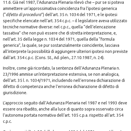
11.6. Già nel 1987, l’Adunanza Plenaria rilevò che – pur se si poteva
ammettere un’approssimativa coincidenza fra l’ipotesi generica
(“
difetto di procedura
”) dell’art. 35 n. 1034 del 1971, e le ipotesi
specifiche elencate nell’art. 354 c.p.c. – il legislatore aveva utilizzato
tecniche normative diverse: nel c.p.c., quella “dell’elencazione
tassativa” che non può essere che di stretta interpretazione, e,
nell’art. 35 della legge n. 1034 del 1971, quella della “formula
generica”, la quale, se pur sostanzialmente coincidente, lasciava
all’interprete la possibilità di aggiungere ulteriori ipotesi non previste
dall’art. 354 c.p.c. (Cons. St., Ad. plen., 27.10.1987, n. 24).
Inoltre, come già ricordato, la sentenza dell’Adunanza Plenaria n.
23/1996 ammise un’interpretazione estensiva, se non analogica,
dell’art. 35 l. n. 1034/1971, includendo nell’erronea dichiarazione di
difetto di competenza anche l’erronea dichiarazione di difetto di
giurisdizione.
L’approccio seguito dall’Adunanza Plenaria nel 1987 e nel 1993 deve
essere ora ribadito, anche alla luce di quanto sopra osservato circa
l’autonoma portata normativa dell’art. 105 c.p.a. rispetto all’art. 354
c.p.c.