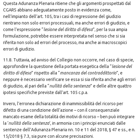
Questa Adunanza Plenaria ritiene che gli argomenti prospettati dal
CGARS abbiano adeguatamente posto in evidenza come,
nell’impianto dell’art. 105, tra i casi di regressione del giudizio
rientrano non solo errori processuali, ma anche errori di giudizio, e
come l’espressione “
lesione del diritto di difesa
”, per la sua ampia
formulazione, potrebbe essere interpretata nel senso che si sia
riferita non solo ad errori del processo, ma anche ai macroscopici
errori di giudizio.
11.8. Tuttavia, ad avviso del Collegio non occorre, nel caso di specie,
approfondire la questione della portata esegetica della “
lesione del
diritto di difesa
” rispetto alla “
mancanza del contraddittorio
”, e
neppure è necessario verificare se essa si sia riferita anche agli errori
di giudizio, al pari della “
nullità della sentenza
” e delle altre quattro
ipotesi specifiche previste dall’art. 105 c.p.a.
Invero, l’erronea dichiarazione di inammissibilità del ricorso per
difetto di una condizione dell’azione – con il consequenziale
mancato esame della totalità dei motivi di ricorso – ben può integrare
la ‘
nullità della sentenza
’, in armonia con i principi enunciati dalle
sentenze dell’Adunanza Plenaria nn. 10 e 11 del 2018, § 47 e ss., e n.
15/2018 § 7.3, sia pure con alcune precisazioni.