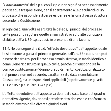
“
Coordinamento
” del c.p.a. con il c.p.c. non significa necessariamente
pedissequa trasposizione, bensì adattamento alle peculiarità di un
processo che risponde a diverse esigenze e ha una diversa struttura
secondo la Costituzione.
In ogni caso, una volta esercitata la delega, i principi del processo
civile possono regolare quello amministrativo solo alle condizioni
stabilite dall’art. 39 c.p.a., ossia in presenza di una lacuna.
11.4. Ne consegue che il c.d. “effetto devolutivo” dell’appello, quale
lo si desume, a guisa di principio generale, dall’art. 354 c.p.c. non può
essere ricostruito, per il processo amministrativo, in modo identico a
come viene ricostruito in quello civile, perché differiscono sia la
cornice costituzionale (‘doppio grado di merito’ costituzionalizzato
nel primo e non nel secondo, caratterizzato dalla ricorribilità in
Cassazione), sia le disposizioni applicabili (rispettivamente gli artt.
101 e 105 c.p.a. e l’art. 354 c.p.c.).
L’effetto devolutivo dell’appello va delineato sulla base del quadro
normativo vigente, dovendosi prendere atto che esso è conformato
in modo diverso nelle diverse giurisdizioni.