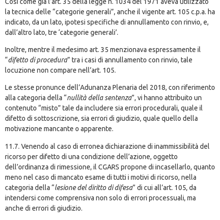
Così come già l’art. 35 della legge n. 1034 del 1971 aveva utilizzato
la tecnica delle “categorie generali”, anche il vigente art. 105 c.p.a. ha
indicato, da un lato, ipotesi specifiche di annullamento con rinvio, e,
dall’altro lato, tre ‘categorie generali’.
Inoltre, mentre il medesimo art. 35 menzionava espressamente il
“
difetto di procedura
” tra i casi di annullamento con rinvio, tale
locuzione non compare nell’art. 105.
Le stesse pronunce dell’Adunanza Plenaria del 2018, con riferimento
alla categoria della “
nullità della sentenza
”, vi hanno attribuito un
contenuto “misto” tale da includere sia errori procedurali, quale il
difetto di sottoscrizione, sia errori di giudizio, quale quello della
motivazione mancante o apparente.
11.7. Venendo al caso di erronea dichiarazione di inammissibilità del
ricorso per difetto di una condizione dell’azione, oggetto
dell’ordinanza di rimessione, il CGARS propone di incasellarlo, quanto
meno nel caso di mancato esame di tutti i motivi di ricorso, nella
categoria della “
lesione del diritto di difesa
” di cui all’art. 105, da
intendersi come comprensiva non solo di errori processuali, ma
anche di errori di giudizio.