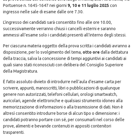
Portuense n. 1645-1647 nei giorni
9, 10 e 11 luglio 2025
con
ingresso nelle sale di esame dalle ore 7.30.
L’ingresso dei candidati sarà consentito fino alle ore 10.00,
successivamente verranno chiusi i cancelli esterni e saranno
ammessi all’esame solo i candidati presenti all’interno degli stessi.
Per ciascuna materia oggetto della prova scritta i candidati avranno a
disposizione, per lo svolgimento del tema,
otto ore
dalla dettatura
della traccia, salva la concessione di tempi aggiuntivi ai candidati ai
quali siano stati riconosciuti con delibera del Consiglio Superiore
della Magistratura.
È fatto assoluto divieto di introdurre nell’aula d’esame carta per
scrivere, appunti, manoscritti, libri o pubblicazioni di qualunque
genere non autorizzati, telefoni cellulari, orologi smartwatch,
auricolari, agende elettroniche e qualsiasi strumento idoneo alla
memorizzazione di informazioni o alla trasmissione di dati. Non è
altresì consentito introdurre borse di alcun tipo o dimensione: i
candidati potranno portare con sé, per consumarli nel corso delle
prove, alimenti e bevande contenuti in appositi contenitori
trasparenti.