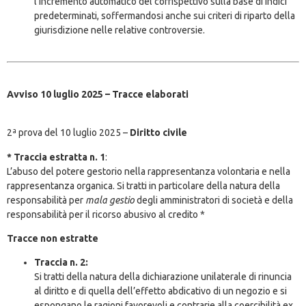
l’incremento automatico del corrispettivo sulla base di indici
predeterminati, soffermandosi anche sui criteri di riparto della
giurisdizione nelle relative controversie.
Avviso 10 luglio 2025 – Tracce elaborati
2ª prova del 10 luglio 2025 –
Diritto civile
* Traccia estratta n. 1
:
L’abuso del potere gestorio nella rappresentanza volontaria e nella
rappresentanza organica. Si tratti in particolare della natura della
responsabilità per
mala gestio
degli amministratori di società e della
responsabilità per il ricorso abusivo al credito *
Tracce non estratte
Traccia n. 2:
Si tratti della natura della dichiarazione unilaterale di rinuncia
al diritto e di quella dell’effetto abdicativo di un negozio e si
espongano le ragioni favorevoli e contrarie alla coercibilità ex