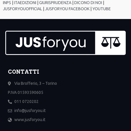
INPS
|
ITAEDIZIONI
|
GIURISPRUDENZA
|
DICONO DI NOI
|
JUSFORYOUOFFICIAL
|
JUSFORYOU FACEBOOK
|
YOUTUBE
CONTATTI
Via Brofferio, 3 – Torino
P.IVA 01593590605
011 0720202
info@jusforyou.it
www.jusforyou.it